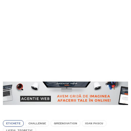
ETICHETE
CHALLENGE
GREENOVATION
IOAN PASCU
LICEUL TEORETIC