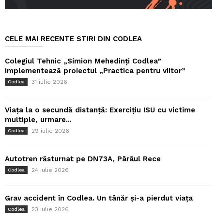
CELE MAI RECENTE STIRI DIN CODLEA
Colegiul Tehnic „Simion Mehedinți Codlea”
implementează proiectul „Practica pentru viitor”
31 iulie 2026
Codlea
Viața la o secundă distanță: Exercițiu ISU cu victime
multiple, urmare...
29 iulie 2026
Codlea
Autotren răsturnat pe DN73A, Pârâul Rece
24 iulie 2026
Codlea
Grav accident în Codlea. Un tânăr și-a pierdut viața
23 iulie 2026
Codlea