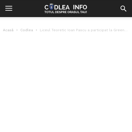
Acasă
Codlea
Liceul Teoretic Ioan Pascu a participat la Greenovation Challenge 2016