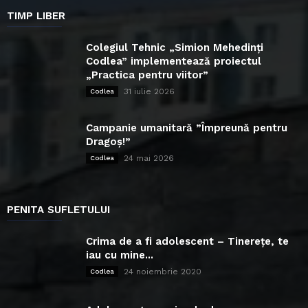
TIMP LIBER
Colegiul Tehnic „Simion Mehedinți
Codlea” implementează proiectul
„Practica pentru viitor”
31 iulie 2026
Codlea
Campanie umanitară ”Împreună pentru
Dragoș!”
24 mai 2026
Codlea
PENITA SUFLETULUI
Crima de a fi adolescent – Tinerețe, te
iau cu mine...
24 noiembrie 2020
Codlea