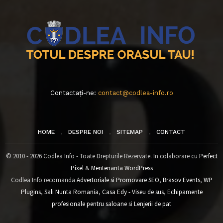
Contactați-ne:
contact@codlea-info.ro
HOME
DESPRE NOI
SITEMAP
CONTACT
© 2010 - 2026 Codlea Info - Toate Drepturile Rezervate. In colaborare cu
Perfect
Pixel
&
Mentenanta WordPress
Codlea Info recomanda
Advertoriale si Promovare SEO
,
Brasov Events
,
WP
Plugins
,
Sali Nunta Romania
,
Casa Edy - Viseu de sus
,
Echipamente
profesionale pentru saloane
si
Lenjerii de pat