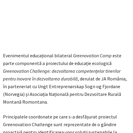
Evenimentul educațional bilateral
Greenovation Camp
este
parte componentă a proiectului de educație ecologică
Greenovation Challenge: dezvoltarea competen
ț
elor tinerilor
pentru inovare în dezvoltarea durabilă
, derulat de JA România,
în parteneriat cu Ungt Entreprenørskap Sogn og Fjordane
(Norvegia) și Asociația Națională pentru Dezvoltare Rurală
Montană Romontana.
Principalele coordonate pe care s-a desfășurat proiectul
Greenovation Challenge sunt reprezentate de o gândire
proactivă pentru identificarea unor soluții sustenabile la