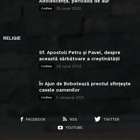
Adolescența, perioada de aur
25 iunie 2020
Codlea
RELIGIE
Sf. Apostoli Petru și Pavel, despre
această sărbătoare a creștinătății
29 iunie 2022
Codlea
În Ajun de Bobotează preotul sfințește
casele oamenilor
5 ianuarie 2021
Codlea
FACEBOOK
RSS
TWITTER
YOUTUBE