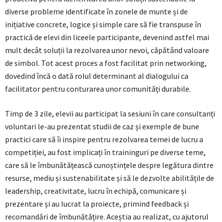
diverse probleme identificate în zonele de munte și de
inițiative concrete, logice și simple care să fie transpuse în
practică de elevi din liceele participante, devenind astfel mai
mult decât soluții la rezolvarea unor nevoi, căpătând valoare
de simbol. Tot acest proces a fost facilitat prin networking,
dovedind încă o dată rolul determinant al dialogului ca
facilitator pentru conturarea unor comunități durabile.
Timp de 3 zile, elevii au participat la sesiuni în care consultanți
voluntari le-au prezentat studii de caz și exemple de bune
practici care să îi inspire pentru rezolvarea temei de lucru a
competiției, au fost implicați în traininguri pe diverse teme,
care să le îmbunătățească cunoștințele despre legătura dintre
resurse, mediu și sustenabilitate și să le dezvolte abilitățile de
leadership, creativitate, lucru în echipă, comunicare și
prezentare și au lucrat la proiecte, primind feedback și
recomandări de îmbunătățire. Aceștia au realizat, cu ajutorul