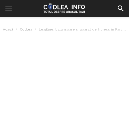
Acasă
Codlea
Leagăne, balansoare și aparat de fitness în Parcul Muntișor