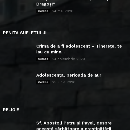
Dragoș!”
24 mai 2026
Codlea
PENITA SUFLETULUI
Crima de a fi adolescent – Tinerețe, te
iau cu mine...
24 noiembrie 2020
Codlea
Adolescența, perioada de aur
25 iunie 2020
Codlea
RELIGIE
Sf. Apostoli Petru și Pavel, despre
această sărbătoare a creștinătății