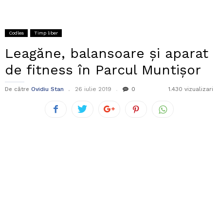
Codlea
Timp liber
Leagăne, balansoare și aparat
de fitness în Parcul Muntișor
De către
Ovidiu Stan
26 iulie 2019
0
1.430 vizualizari