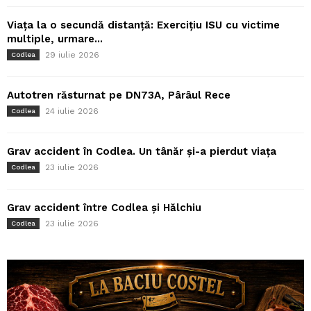
Viața la o secundă distanță: Exercițiu ISU cu victime
multiple, urmare...
29 iulie 2026
Codlea
Autotren răsturnat pe DN73A, Pârâul Rece
24 iulie 2026
Codlea
Grav accident în Codlea. Un tânăr și-a pierdut viața
23 iulie 2026
Codlea
Grav accident între Codlea și Hălchiu
23 iulie 2026
Codlea