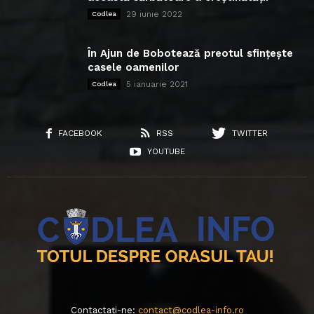
29 iunie 2022
Codlea
În Ajun de Bobotează preotul sfințește
casele oamenilor
5 ianuarie 2021
Codlea
FACEBOOK
RSS
TWITTER
YOUTUBE
Contactați-ne:
contact@codlea-info.ro