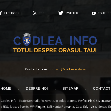
FACEBOOK
RSS
TWITTER
YOUTUB
Contactați-ne:
contact@codlea-info.ro
HOME
DESPRE NOI
SITEMAP
CONTACT
 Codlea Info - Toate Drepturile Rezervate. In colaborare cu
Perfect Pixel
&
Mentenan
re SEO
,
Brasov Events
,
WP Plugins
,
Sali Nunta Romania
,
Casa Edy - Viseu de sus
,
E