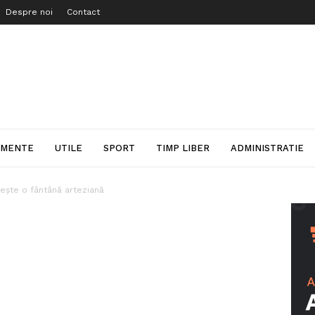
Despre noi
Contact
IMENTE
UTILE
SPORT
TIMP LIBER
ADMINISTRATIE
ește o fântână arteziană