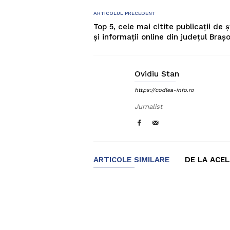
ARTICOLUL PRECEDENT
Top 5, cele mai citite publicații de șt
și informații online din județul Braș
Ovidiu Stan
https://codlea-info.ro
Jurnalist
ARTICOLE SIMILARE
DE LA ACE