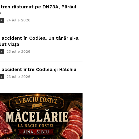
tren răsturnat pe DN73A, Pârâul
e
24 iulie 2026
ea
 accident în Codlea. Un tânăr și-a
dut viața
23 iulie 2026
ea
 accident între Codlea și Hălchiu
23 iulie 2026
ea