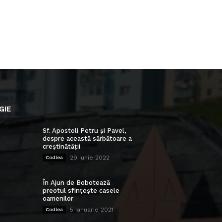
GIE
Sf. Apostoli Petru și Pavel,
despre această sărbătoare a
creștinătății
29 iunie 2022
Codlea
În Ajun de Bobotează
preotul sfințește casele
oamenilor
5 ianuarie 2021
Codlea