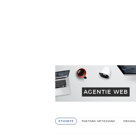
ETICHETE
FANTANA ARTEZIANA
ORASUL