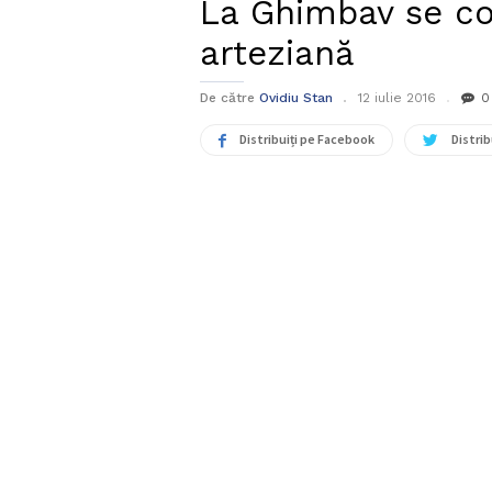
La Ghimbav se co
arteziană
De către
Ovidiu Stan
12 iulie 2016
0
Distribuiți pe Facebook
Distrib