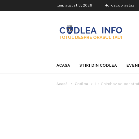
luni, august 3, 2026
Horoscop astazi
Codlea
Info
ACASA
STIRI DIN CODLEA
EVEN
Acasă
Codlea
La Ghimbav se construi