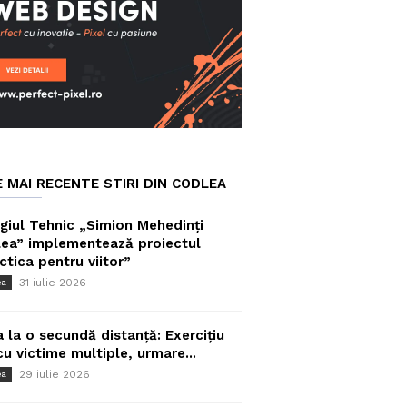
E MAI RECENTE STIRI DIN CODLEA
giul Tehnic „Simion Mehedinți
ea” implementează proiectul
ctica pentru viitor”
31 iulie 2026
ea
a la o secundă distanță: Exercițiu
cu victime multiple, urmare...
29 iulie 2026
ea