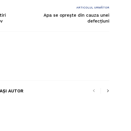
ARTICOLUL URMĂTOR
iri
Apa se oprește din cauza unei
ov
defecțiuni
LAȘI AUTOR