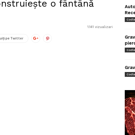
nstruiește o fântână
Auto
Rec
Codl
1.141 vizualizari
Grav
uiți pe Twitter
pier
Codl
Grav
Codl