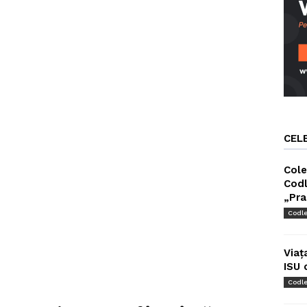
CEL
Cole
Codl
„Pra
Codl
Viaț
ISU 
Codl