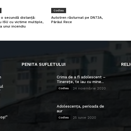
Codlea
a o secundă distanță:
Autotren răsturnat pe DN73A,
u ISU cu victime multiple,
Pârâul Rece
a unui incendiu
PENITA SUFLETULUI
RELI
n
Crima de a fi adolescent –
Tinerețe, te iau cu mine...
ul
24 noiembrie 2020
Codlea
”
Adolescența, perioada de
aur
oș!”
25 iunie 2020
Codlea