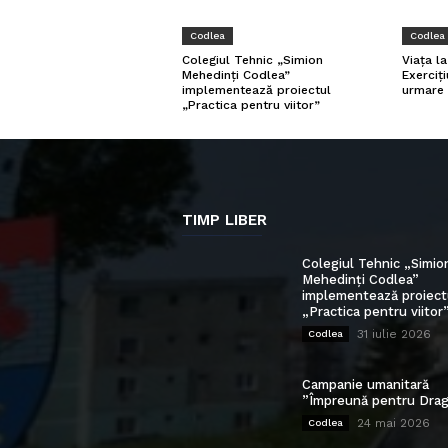
Codlea
Codlea
Viața l
Colegiul Tehnic „Simion
Exerciți
Mehedinți Codlea”
urmare 
implementează proiectul
„Practica pentru viitor”
TIMP LIBER
Colegiul Tehnic „Simio
Mehedinți Codlea”
implementează proiect
„Practica pentru viitor
31 iulie 2026
Codlea
Campanie umanitară
”Împreună pentru Drag
24 mai 2026
Codlea