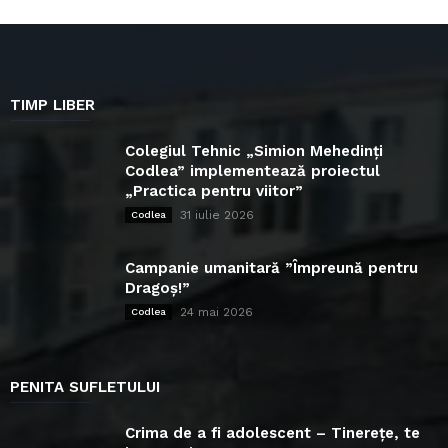
TIMP LIBER
Colegiul Tehnic „Simion Mehedinți
Codlea” implementează proiectul
„Practica pentru viitor”
31 iulie 2026
Codlea
Campanie umanitară ”Împreună pentru
Dragoș!”
24 mai 2026
Codlea
PENITA SUFLETULUI
Crima de a fi adolescent – Tinerețe, te