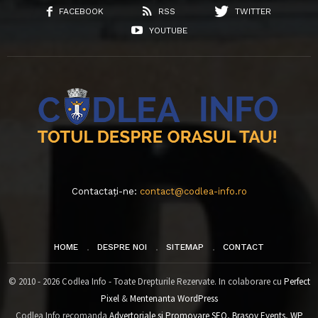
FACEBOOK
RSS
TWITTER
YOUTUBE
Contactați-ne:
contact@codlea-info.ro
HOME
DESPRE NOI
SITEMAP
CONTACT
© 2010 - 2026 Codlea Info - Toate Drepturile Rezervate. In colaborare cu
Perfect
Pixel
&
Mentenanta WordPress
Codlea Info recomanda
Advertoriale si Promovare SEO
,
Brasov Events
,
WP