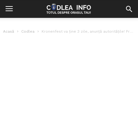
Acasă
Codlea
Kronenfest va ține 3 zile, anunță autoritățile! Programul evenimentului