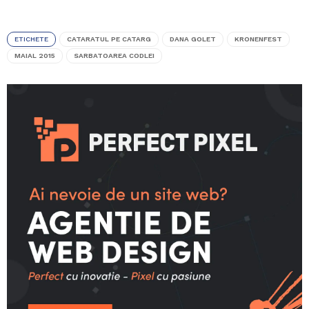
ETICHETE
CATARATUL PE CATARG
DANA GOLET
KRONENFEST
MAIAL 2015
SARBATOAREA CODLEI