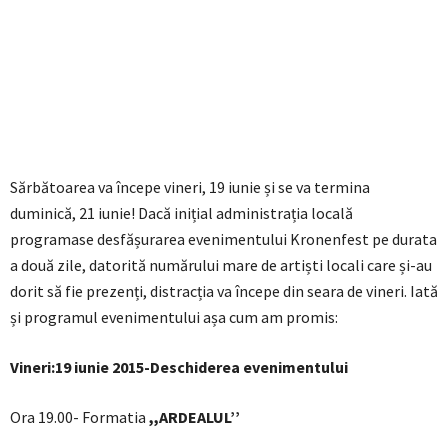
Sărbătoarea va începe vineri, 19 iunie și se va termina
duminică, 21 iunie! Dacă inițial administrația locală
programase desfășurarea evenimentului Kronenfest pe durata
a două zile, datorită numărului mare de artiști locali care și-au
dorit să fie prezenți, distracția va începe din seara de vineri. Iată
și programul evenimentului așa cum am promis:
Vineri:19 iunie 2015-Deschiderea evenimentului
Ora 19.00- Formatia
,,ARDEALUL’’