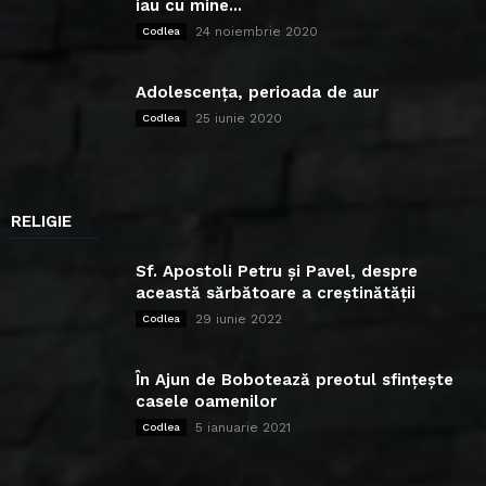
iau cu mine...
24 noiembrie 2020
Codlea
Adolescența, perioada de aur
25 iunie 2020
Codlea
RELIGIE
Sf. Apostoli Petru și Pavel, despre
această sărbătoare a creștinătății
29 iunie 2022
Codlea
În Ajun de Bobotează preotul sfințește
casele oamenilor
5 ianuarie 2021
Codlea