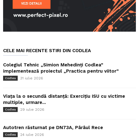
CELE MAI RECENTE STIRI DIN CODLEA
Colegiul Tehnic „Simion Mehedinți Codlea”
implementează proiectul „Practica pentru viitor”
31 iulie 2026
Codlea
Viața la o secundă distanță: Exercițiu ISU cu victime
multiple, urmare...
29 iulie 2026
Codlea
Autotren răsturnat pe DN73A, Pârâul Rece
24 iulie 2026
Codlea