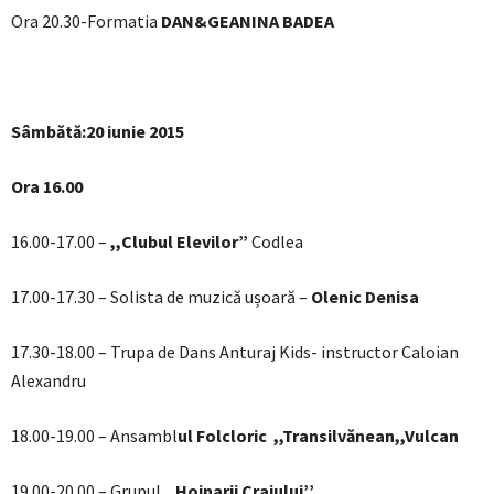
Ora 20.30-Formatia
DAN&GEANINA BADEA
Sâmbătă:20 iunie 2015
Ora 16.00
16.00-17.00 –
,,Clubul Elevilor”
Codlea
17.00-17.30 – Solista de muzică ușoară –
Olenic Denisa
17.30-18.00 – Trupa de Dans Anturaj Kids- instructor Caloian
Alexandru
18.00-19.00 – Ansambl
ul Folcloric ,,Transilvănean,,Vulcan
19.00-20.00 – Grupul
,,Hoinarii Craiului’’