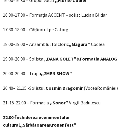
16.00-16.30 – Grupul vocal
,,Florile Codlei”
16.30-17.30 – Formația ACCENT – solist Lucian Blidar
17.30-18.00 – Cățăratul pe Catarg
18.00-19.00 – Ansamblul folcloric
,,Măgura”
Codlea
19.00-20.00 – Solista
,,DANA GOLET”&Formatia ANALOG
20.00-20.40 – Trupa
,,2MEN SHOW’’
20.40
–
21.15 -Solistul
Cosmin Dragomir
(VoceaRomâniei)
21-15-22.00 – Formatia
,,Sonor”
Virgil Badulescu
22.00-Închiderea evenimentului
cultural,,SărbătoareaKronenfest”