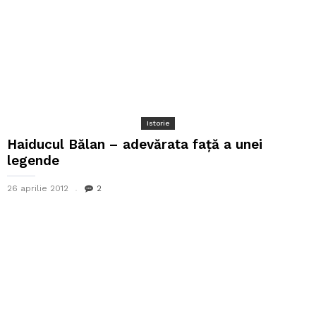
Istorie
Haiducul Bălan – adevărata față a unei
legende
26 aprilie 2012
2