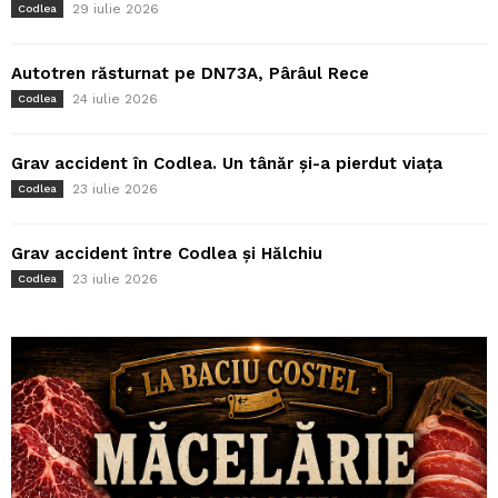
29 iulie 2026
Codlea
Autotren răsturnat pe DN73A, Pârâul Rece
24 iulie 2026
Codlea
Grav accident în Codlea. Un tânăr și-a pierdut viața
23 iulie 2026
Codlea
Grav accident între Codlea și Hălchiu
23 iulie 2026
Codlea