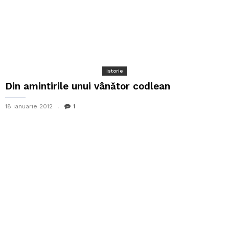
Istorie
Din amintirile unui vânător codlean
18 ianuarie 2012
1