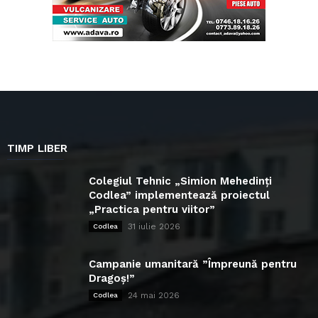
TIMP LIBER
Colegiul Tehnic „Simion Mehedinți
Codlea” implementează proiectul
„Practica pentru viitor”
31 iulie 2026
Codlea
Campanie umanitară ”Împreună pentru
Dragoș!”
24 mai 2026
Codlea