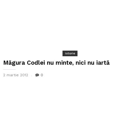
Istorie
Măgura Codlei nu minte, nici nu iartă
2 martie 2012
0