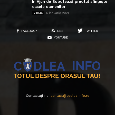
În Ajun de Bobotează preotul sfințește
casele oamenilor
5 ianuarie 2021
Codlea
FACEBOOK
RSS
TWITTER
YOUTUBE
Contactați-ne:
contact@codlea-info.ro