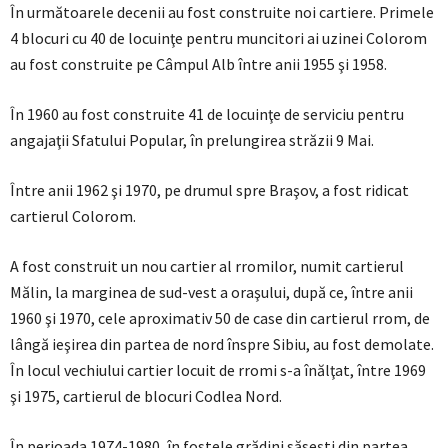
În următoarele decenii au fost construite noi cartiere. Primele
4 blocuri cu 40 de locuinţe pentru muncitori ai uzinei Colorom
au fost construite pe Câmpul Alb între anii 1955 şi 1958.
În 1960 au fost construite 41 de locuinţe de serviciu pentru
angajaţii Sfatului Popular, în prelungirea străzii 9 Mai.
Între anii 1962 şi 1970, pe drumul spre Braşov, a fost ridicat
cartierul Colorom.
A fost construit un nou cartier al rromilor, numit cartierul
Mălin, la marginea de sud-vest a oraşului, după ce, între anii
1960 şi 1970, cele aproximativ 50 de case din cartierul rrom, de
lângă ieşirea din partea de nord înspre Sibiu, au fost demolate.
În locul vechiului cartier locuit de rromi s-a înălţat, între 1969
şi 1975, cartierul de blocuri Codlea Nord.
În perioada 1974-1980, în fostele grădini săseşti din partea