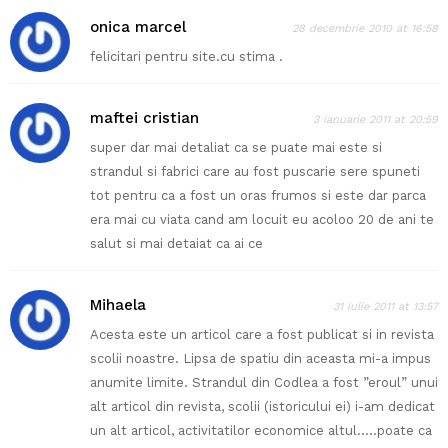
onica marcel
28 decembrie 2010 at 16:58
felicitari pentru site.cu stima .
maftei cristian
3 ianuarie 2011 at 20:59
super dar mai detaliat ca se puate mai este si
strandul si fabrici care au fost puscarie sere spuneti
tot pentru ca a fost un oras frumos si este dar parca
era mai cu viata cand am locuit eu acoloo 20 de ani te
salut si mai detaiat ca ai ce
Mihaela
31 iulie 2011 at 13:57
Acesta este un articol care a fost publicat si in revista
scolii noastre. Lipsa de spatiu din aceasta mi-a impus
anumite limite. Strandul din Codlea a fost ”eroul” unui
alt articol din revista, scolii (istoricului ei) i-am dedicat
un alt articol, activitatilor economice altul…..poate ca