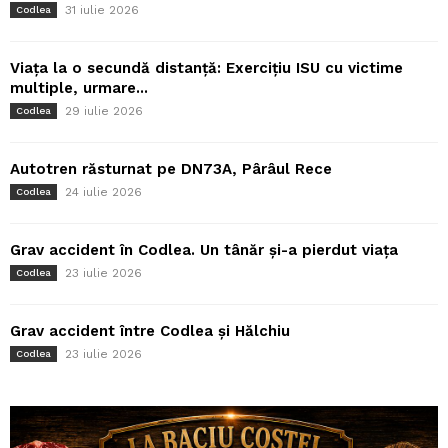
31 iulie 2026
Codlea
Viața la o secundă distanță: Exercițiu ISU cu victime
multiple, urmare...
29 iulie 2026
Codlea
Autotren răsturnat pe DN73A, Pârâul Rece
24 iulie 2026
Codlea
Grav accident în Codlea. Un tânăr și-a pierdut viața
23 iulie 2026
Codlea
Grav accident între Codlea și Hălchiu
23 iulie 2026
Codlea