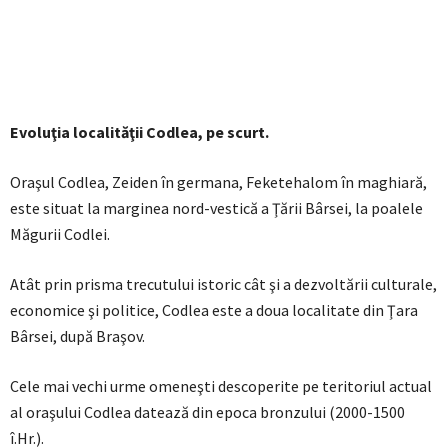
Evoluţia localităţii Codlea, pe scurt.
Oraşul Codlea, Zeiden în germana, Feketehalom în maghiară,
este situat la marginea nord-vestică a Ţării Bârsei, la poalele
Măgurii Codlei.
Atât prin prisma trecutului istoric cât şi a dezvoltării culturale,
economice şi politice, Codlea este a doua localitate din Ţara
Bârsei, după Braşov.
Cele mai vechi urme omeneşti descoperite pe teritoriul actual
al oraşului Codlea datează din epoca bronzului (2000-1500
î.Hr.).