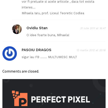
vor fi preluate si acele articole , daca tot exista
interes…
Mihaela Iaru, prof. Liceul Teoretic Codlea
Ovidiu Stan
31 iulie 2011 at 16:47
O idee foarte buna, Mihaela!
PASOIU DRAGOS
12 martie 2012 at 20:16
sigur iau FB ……. MULTUMESC MULT
Comments are closed.