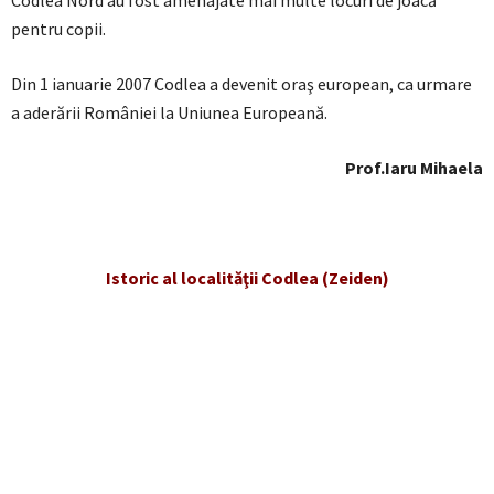
Codlea Nord au fost amenajate mai multe locuri de joacă
pentru copii.
Din 1 ianuarie 2007 Codlea a devenit oraş european, ca urmare
a aderării României la Uniunea Europeană.
Prof.Iaru Mihaela
Istoric al localităţii Codlea (Zeiden)