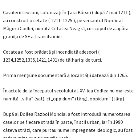
Cavalerii teutoni, colonizaţi în Ţara Bârsei ( după 7 mai 1211 ),
au construit o cetate ( 1211-1225 ), pe versantul Nordic al
Măgurii Codlei, numită Cetatea Neagră, cu scopul de a apăra
graniţa de SE a Transilvaniei.
Cetatea a fost prădată şi incendiată adeseori (
1234,1252,1335,1421,1431) de tâlhari şi de turci.
Prima menţiune documentară a localităţii datează din 1265.
În actele de la începutul secolului al-XV-lea Codlea nu mai este
numită „villa” (sat), ci „oppidum” (târg)„oppidum” (târg)
După al Doilea Razboi Mondial a fost introdusă numerotarea
caselor pe fiecare stradă în parte, în stil urban, iar în 1990
câteva străzi, care purtau nume impregnate ideologic, au fost