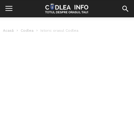
Acasă
Codlea
Istoric orasul Codlea