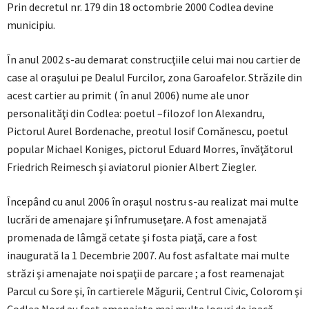
Prin decretul nr. 179 din 18 octombrie 2000 Codlea devine
municipiu.
În anul 2002 s-au demarat construcţiile celui mai nou cartier de
case al oraşului pe Dealul Furcilor, zona Garoafelor. Străzile din
acest cartier au primit ( în anul 2006) nume ale unor
personalităţi din Codlea: poetul –filozof Ion Alexandru,
Pictorul Aurel Bordenache, preotul Iosif Comănescu, poetul
popular Michael Koniges, pictorul Eduard Morres, învăţătorul
Friedrich Reimesch şi aviatorul pionier Albert Ziegler.
Începând cu anul 2006 în oraşul nostru s-au realizat mai multe
lucrări de amenajare şi înfrumuseţare. A fost amenajată
promenada de lâmgă cetate şi fosta piaţă, care a fost
inaugurată la 1 Decembrie 2007. Au fost asfaltate mai multe
străzi şi amenajate noi spaţii de parcare ; a fost reamenajat
Parcul cu Sore şi, în cartierele Măgurii, Centrul Civic, Colorom şi