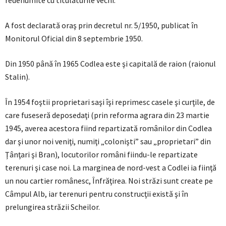
redenumite cu titulaturile vechi.
A fost declarată oraş prin decretul nr. 5/1950, publicat în
Monitorul Oficial din 8 septembrie 1950.
Din 1950 până în 1965 Codlea este şi capitală de raion (raionul
Stalin).
În 1954 foştii proprietari saşi îşi reprimesc casele şi curţile, de
care fuseseră deposedaţi (prin reforma agrara din 23 martie
1945, averea acestora fiind repartizată românilor din Codlea
dar şi unor noi veniţi, numiţi „colonişti” sau „proprietari” din
Ţânţari şi Bran), locutorilor români fiindu-le repartizate
terenuri şi case noi. La marginea de nord-vest a Codlei ia fiinţă
un nou cartier românesc, Înfrăţirea. Noi străzi sunt create pe
Câmpul Alb, iar terenuri pentru construcţii există şi în
prelungirea străzii Scheilor.