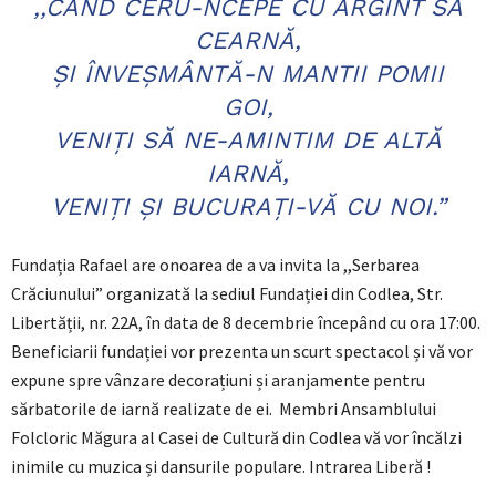
,,CÂND CERU-NCEPE CU ARGINT SĂ
CEARNĂ,
ȘI ÎNVEȘMÂNTĂ-N MANTII POMII
GOI,
VENIȚI SĂ NE-AMINTIM DE ALTĂ
IARNĂ,
VENIȚI ȘI BUCURAȚI-VĂ CU NOI.”
Fundația Rafael are onoarea de a va invita la ,,Serbarea
Crăciunului” organizată la sediul Fundației din Codlea, Str.
Libertății, nr. 22A, în data de 8 decembrie începând cu ora 17:00.
Beneficiarii fundației vor prezenta un scurt spectacol și vă vor
expune spre vânzare decorațiuni și aranjamente pentru
sărbatorile de iarnă realizate de ei. Membri Ansamblului
Folcloric Măgura al Casei de Cultură din Codlea vă vor încălzi
inimile cu muzica și dansurile populare. Intrarea Liberă !