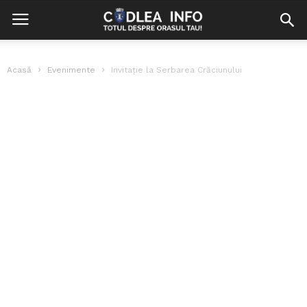
Acasă
Evenimente
Invitație la Serbarea Crăciunului