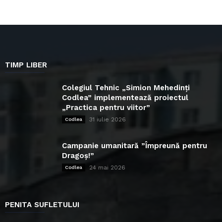
TIMP LIBER
Colegiul Tehnic „Simion Mehedinți
Codlea” implementează proiectul
„Practica pentru viitor”
31 iulie 2026
Codlea
Campanie umanitară ”Împreună pentru
Dragoș!”
24 mai 2026
Codlea
PENITA SUFLETULUI