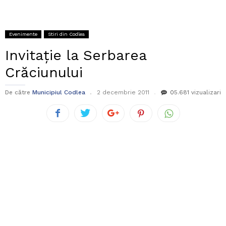
Evenimente
Stiri din Codlea
Invitație la Serbarea
Crăciunului
De către
Municipiul Codlea
2 decembrie 2011
0
5.681 vizualizari