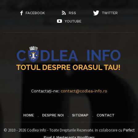
FACEBOOK
RSS
TWITTER
YOUTUBE
Contactați-ne:
contact@codlea-info.ro
HOME
DESPRE NOI
SITEMAP
CONTACT
© 2010 - 2026 Codlea Info - Toate Drepturile Rezervate. In colaborare cu
Perfect
Pixel
&
Mentenanta WordPress