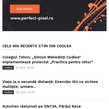
CELE MAI RECENTE STIRI DIN CODLEA
Colegiul Tehnic „Simion Mehedinți Codlea”
implementează proiectul „Practica pentru viitor”
31 iulie 2026
Codlea
Viața la o secundă distanță: Exercițiu ISU cu victime
multiple, urmare...
29 iulie 2026
Codlea
Autotren răsturnat pe DN73A, Pârâul Rece