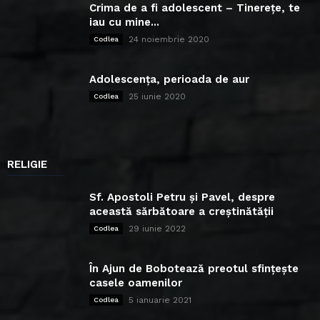
Crima de a fi adolescent – Tinerețe, te
iau cu mine...
24 noiembrie 2020
Codlea
Adolescența, perioada de aur
25 iunie 2020
Codlea
RELIGIE
Sf. Apostoli Petru și Pavel, despre
această sărbătoare a creștinătății
29 iunie 2022
Codlea
În Ajun de Bobotează preotul sfințește
casele oamenilor
5 ianuarie 2021
Codlea