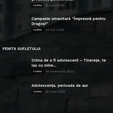
31 iulie 2026
Codlea
Campanie umanitară ”Împreună pentru
Dragoș!”
24 mai 2026
Codlea
PENITA SUFLETULUI
Crima de a fi adolescent – Tinerețe, te
iau cu mine...
24 noiembrie 2020
Codlea
Adolescența, perioada de aur
25 iunie 2020
Codlea