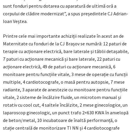
sunt fonduri pentru dotarea cu aparatură de ultimă oră a
corpului de clădire modernizat”, a spus președintele CJ Adrian-
Ioan Veștea.
Printre cele mai importante achiziții realizate în acest an de
Maternitate cu fonduri de la CJ Brașov se numără: 12 paturi de
terapie cu acționare electrică, bare laterale și tăblii detașabile,
7 paturi cu acționare mecanică și bare laterale, 22 paturi cu
acționare electrică, 49 de paturi cu acționare mecanică, 6
monitoare pentru funcțiile vitale, 3 mese de operație cu funcții
multiple, 4 cardiotocografe, o masă pentru autopsie, 7 mese
radiante, 3 aparate de anestezie cu monitoare pentru funcțiile
vitale, 2 sisteme de încălzire fluide, un microtom manual și
rotativ cu cool cut, 4 saltele încălzite, 2 mese ginecologice, un
laparoscop ginecologic, un punct trafo 2×630 KWA în anvelopă
de beton/metal, 10 incubatoare de înaltă performanță, o
stație centrală de monitorizare TI NN și 4 cardiotocografe