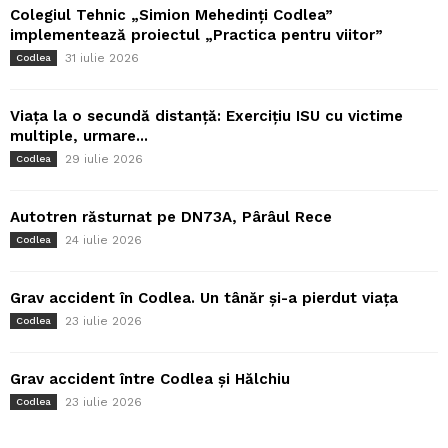
Colegiul Tehnic „Simion Mehedinți Codlea”
implementează proiectul „Practica pentru viitor”
31 iulie 2026
Codlea
Viața la o secundă distanță: Exercițiu ISU cu victime
multiple, urmare...
29 iulie 2026
Codlea
Autotren răsturnat pe DN73A, Pârâul Rece
24 iulie 2026
Codlea
Grav accident în Codlea. Un tânăr și-a pierdut viața
23 iulie 2026
Codlea
Grav accident între Codlea și Hălchiu
23 iulie 2026
Codlea