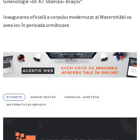
Ginecologie «Dr. A.I. Sbârcea» Brașov”.
Inaugurarea oficială a corpului modernizat al Maternității va
avea loc în perioada următoare.
ETICHETE
ADRIAN VESTEA
CONSILIUL JUDETEAN
MATERNITATEA BRASOV