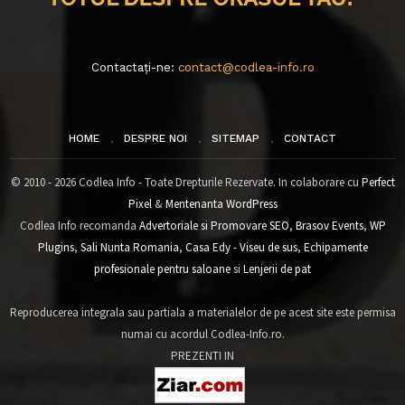
Contactați-ne:
contact@codlea-info.ro
HOME
DESPRE NOI
SITEMAP
CONTACT
© 2010 - 2026 Codlea Info - Toate Drepturile Rezervate. In colaborare cu
Perfect
Pixel
&
Mentenanta WordPress
Codlea Info recomanda
Advertoriale si Promovare SEO
,
Brasov Events
,
WP
Plugins
,
Sali Nunta Romania
,
Casa Edy - Viseu de sus
,
Echipamente
profesionale pentru saloane
si
Lenjerii de pat
Reproducerea integrala sau partiala a materialelor de pe acest site este permisa
numai cu acordul Codlea-Info.ro.
PREZENTI IN