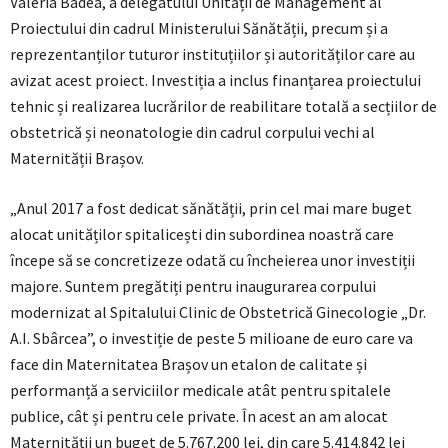
Valeria Badea, a delegatului Unității de Management al
Proiectului din cadrul Ministerului Sănătății, precum și a
reprezentanților tuturor instituțiilor și autorităților care au
avizat acest proiect. Investiția a inclus finanțarea proiectului
tehnic și realizarea lucrărilor de reabilitare totală a secțiilor de
obstetrică și neonatologie din cadrul corpului vechi al
Maternității Brașov.
„Anul 2017 a fost dedicat sănătății, prin cel mai mare buget
alocat unităților spitalicești din subordinea noastră care
începe să se concretizeze odată cu încheierea unor investiții
majore. Suntem pregătiți pentru inaugurarea corpului
modernizat al Spitalului Clinic de Obstetrică Ginecologie „Dr.
A.I. Sbârcea”, o investiție de peste 5 milioane de euro care va
face din Maternitatea Brașov un etalon de calitate și
performanță a serviciilor medicale atât pentru spitalele
publice, cât și pentru cele private. În acest an am alocat
Maternității un buget de 5.767.200 lei, din care 5.414.842 lei