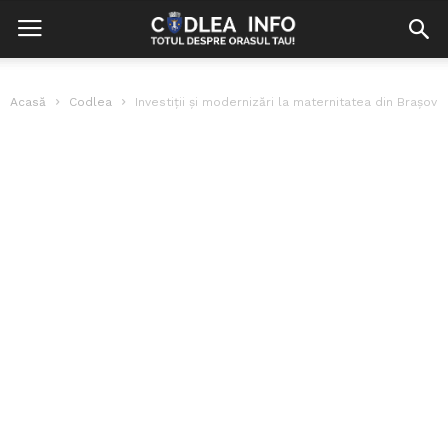
Acasă
Codlea
Investiții și modernizări la maternitatea din Brașov