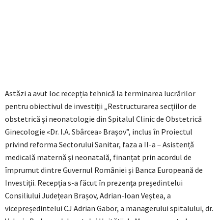
Astăzi a avut loc recepția tehnică la terminarea lucrărilor
pentru obiectivul de investiții „Restructurarea secțiilor de
obstetrică și neonatologie din Spitalul Clinic de Obstetrică
Ginecologie «Dr. I.A. Sbârcea» Brașov”, inclus în Proiectul
privind reforma Sectorului Sanitar, faza a II-a – Asistență
medicală maternă și neonatală, finanțat prin acordul de
împrumut dintre Guvernul României și Banca Europeană de
Investiții. Recepția s-a făcut în prezența președintelui
Consiliului Județean Brașov, Adrian-Ioan Veștea, a
vicepreședintelui CJ Adrian Gabor, a managerului spitalului, dr.