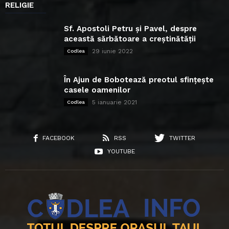
RELIGIE
Sf. Apostoli Petru și Pavel, despre
această sărbătoare a creștinătății
29 iunie 2022
Codlea
În Ajun de Bobotează preotul sfințește
casele oamenilor
5 ianuarie 2021
Codlea
FACEBOOK
RSS
TWITTER
YOUTUBE