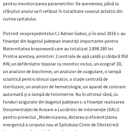
pentru monitorizarea parametrilor. De asemenea, până la
sfârșitul anului va fi refăcut în totalitate covorul asfaltic din
curtea spitalului.
Potrivit vicepreședintelui CJ Adrian Gabor, și în anul 2016 s-au
finanțat din bugetul județean investiții importante pentru
Maternitatea brașoveană care au totalizat 2.898.180 lei.
Printre acestea, amintim: 2 centrale de apă caldă și căldură 950
KW, un defibrilator bipolar cu monitor inclus, un ecograf 3D,
un analizor de biochimie, un analizor de coagulare, o lampă
scialitică pentru blocul operator, o stație centrală de
sterilizare, un analizor de hematologie, un aparat de colorare
automată și o lampă de fotometrie. Nu în ultimul rând, cu
fonduri asigurate din bugetul județean s-a finanțat realizarea
Documentației de Avizare a Lucrărilor de Intervenție (DALI)
pentru proiectul „Modernizarea, dotarea și eficientizarea
energetică a corpului nou al Spitalului Clinic de Obstetrică