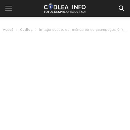
Acasă
Codlea
Inflația scade, dar mâncarea se scumpește. Cifrele oficiale publicate de INS pentru...