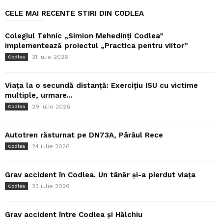
CELE MAI RECENTE STIRI DIN CODLEA
Colegiul Tehnic „Simion Mehedinți Codlea”
implementează proiectul „Practica pentru viitor”
31 iulie 2026
Codlea
Viața la o secundă distanță: Exercițiu ISU cu victime
multiple, urmare...
29 iulie 2026
Codlea
Autotren răsturnat pe DN73A, Pârâul Rece
24 iulie 2026
Codlea
Grav accident în Codlea. Un tânăr și-a pierdut viața
23 iulie 2026
Codlea
Grav accident între Codlea și Hălchiu