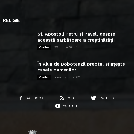
RELIGIE
Sf. Apostoli Petru și Pavel, despre
această sărbătoare a creștinătății
29 iunie 2022
Codlea
În Ajun de Bobotează preotul sfințește
casele oamenilor
5 ianuarie 2021
Codlea
FACEBOOK
RSS
TWITTER
YOUTUBE