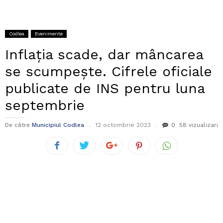
Codlea
Evenimente
Inflația scade, dar mâncarea
se scumpește. Cifrele oficiale
publicate de INS pentru luna
septembrie
De către
Municipiul Codlea
12 octombrie 2023
0
58 vizualizari