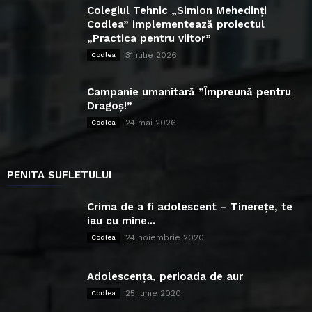
Colegiul Tehnic „Simion Mehedinți
Codlea” implementează proiectul
„Practica pentru viitor”
31 iulie 2026
Codlea
Campanie umanitară ”Împreună pentru
Dragoș!”
24 mai 2026
Codlea
PENITA SUFLETULUI
Crima de a fi adolescent – Tinerețe, te
iau cu mine...
24 noiembrie 2020
Codlea
Adolescența, perioada de aur
25 iunie 2020
Codlea