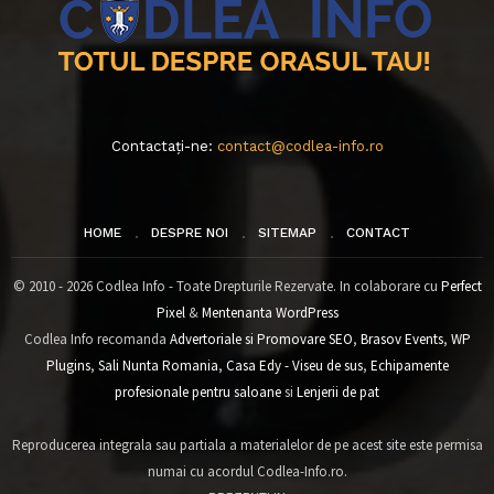
Contactați-ne:
contact@codlea-info.ro
HOME
DESPRE NOI
SITEMAP
CONTACT
© 2010 - 2026 Codlea Info - Toate Drepturile Rezervate. In colaborare cu
Perfect
Pixel
&
Mentenanta WordPress
Codlea Info recomanda
Advertoriale si Promovare SEO
,
Brasov Events
,
WP
Plugins
,
Sali Nunta Romania
,
Casa Edy - Viseu de sus
,
Echipamente
profesionale pentru saloane
si
Lenjerii de pat
Reproducerea integrala sau partiala a materialelor de pe acest site este permisa
numai cu acordul Codlea-Info.ro.