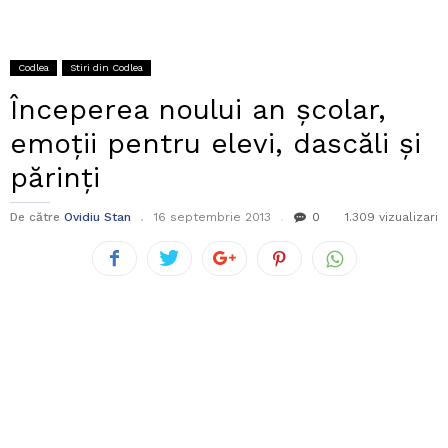
Codlea
Stiri din Codlea
Începerea noului an școlar,
emoții pentru elevi, dascăli și
părinți
De către
Ovidiu Stan
16 septembrie 2013
0
1.309 vizualizari