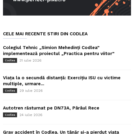
CELE MAI RECENTE STIRI DIN CODLEA
Colegiul Tehnic „Simion Mehedinți Codlea”
implementează proiectul „Practica pentru viitor”
31 iulie 2026
Codlea
Viața la o secundă distanță: Exercițiu ISU cu victime
multiple, urmare...
29 iulie 2026
Codlea
Autotren răsturnat pe DN73A, Pârâul Rece
24 iulie 2026
Codlea
Grav accident în Codlea. Un tânăr și-a pierdut viața