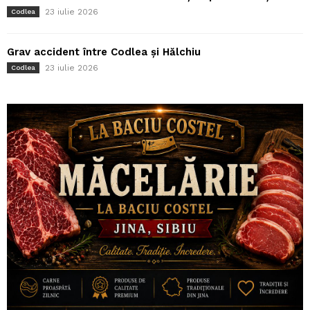
23 iulie 2026
Codlea
Grav accident între Codlea și Hălchiu
23 iulie 2026
Codlea