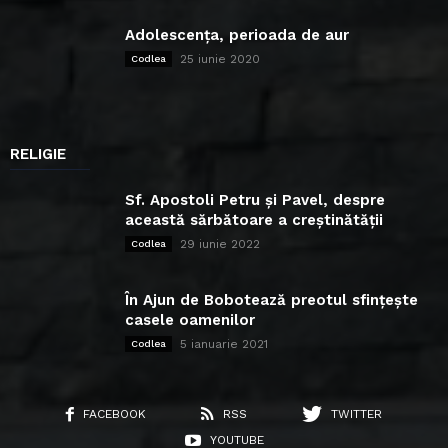
Adolescența, perioada de aur
25 iunie 2020
Codlea
RELIGIE
Sf. Apostoli Petru și Pavel, despre
această sărbătoare a creștinătății
29 iunie 2022
Codlea
În Ajun de Bobotează preotul sfințește
casele oamenilor
5 ianuarie 2021
Codlea
FACEBOOK
RSS
TWITTER
YOUTUBE