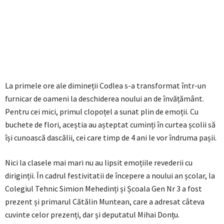
La primele ore ale dimineții Codlea s-a transformat într-un
furnicar de oameni la deschiderea noului an de învățământ.
Pentru cei mici, primul clopoțel a sunat plin de emoții. Cu
buchete de flori, aceștia au așteptat cuminți în curtea școlii să
își cunoască dascălii, cei care timp de 4 ani le vor îndruma pașii.
Nici la clasele mai mari nu au lipsit emoțiile revederii cu
diriginții. În cadrul festivitatii de începere a noului an școlar, la
Colegiul Tehnic Simion Mehedinți și Școala Gen Nr 3 a fost
prezent și primarul Cătălin Muntean, care a adresat câteva
cuvinte celor prezenți, dar și deputatul Mihai Donțu.