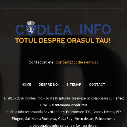
Contactați-ne:
contact@codlea-info.ro
HOME
DESPRE NOI
SITEMAP
CONTACT
© 2010 - 2026 Codlea Info - Toate Drepturile Rezervate. In colaborare cu
Perfect
Pixel
&
Mentenanta WordPress
Codlea Info recomanda
Advertoriale si Promovare SEO
,
Brasov Events
,
WP
Plugins
,
Sali Nunta Romania
,
Casa Edy - Viseu de sus
,
Echipamente
profesionale pentru saloane
si
Lenjerii de pat