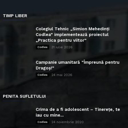
TIMP LIBER
Colegiul Tehnic „Simion Mehedinți
Codlea” implementează proiectul
„Practica pentru viitor”
31 iulie 2026
Codlea
Campanie umanitară ”Împreună pentru
Dragoș!”
24 mai 2026
Codlea
PENITA SUFLETULUI
Crima de a fi adolescent – Tinerețe, te
iau cu mine...
24 noiembrie 2020
Codlea