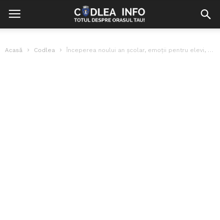
Acasă
Codlea
Începerea noului an școlar, emoții pentru elevi, dascăli și părinți