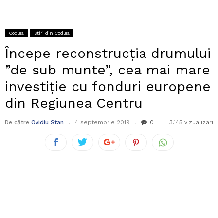
Codlea
Stiri din Codlea
Începe reconstrucția drumului
”de sub munte”, cea mai mare
investiție cu fonduri europene
din Regiunea Centru
De către
Ovidiu Stan
4 septembrie 2019
0
3.145 vizualizari