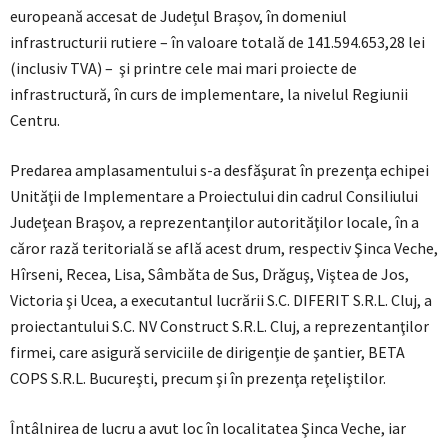
europeană accesat de Județul Brașov, în domeniul
infrastructurii rutiere – în valoare totală de 141.594.653,28 lei
(inclusiv TVA) – şi printre cele mai mari proiecte de
infrastructură, în curs de implementare, la nivelul Regiunii
Centru.
Predarea amplasamentului s-a desfăşurat în prezenţa echipei
Unităţii de Implementare a Proiectului din cadrul Consiliului
Judeţean Braşov, a reprezentanţilor autorităţilor locale, în a
căror rază teritorială se află acest drum, respectiv Şinca Veche,
Hîrseni, Recea, Lisa, Sâmbăta de Sus, Drăguş, Viştea de Jos,
Victoria şi Ucea, a executantul lucrării S.C. DIFERIT S.R.L. Cluj, a
proiectantului S.C. NV Construct S.R.L. Cluj, a reprezentanţilor
firmei, care asigură serviciile de dirigenţie de şantier, BETA
COPS S.R.L. Bucureşti, precum şi în prezenţa reţeliştilor.
Întâlnirea de lucru a avut loc în localitatea Şinca Veche, iar