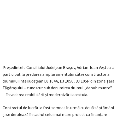
Preşedintele Consiliului Judeţean Braşov, Adrian-Ioan Veştea a
participat la predarea amplasamentului către constructor a
drumului interjudețean DJ 104A, DJ 105C, DJ 105P din zona Ţara
Făgăraşului – cunoscut sub denumirea drumul „de sub munte”
– în vederea reabilitării şi modernizării acestuia.
Contractul de lucrări a fost semnat în urmă cu două săptămâni
şi se derulează în cadrul celui mai mare proiect cu finanțare