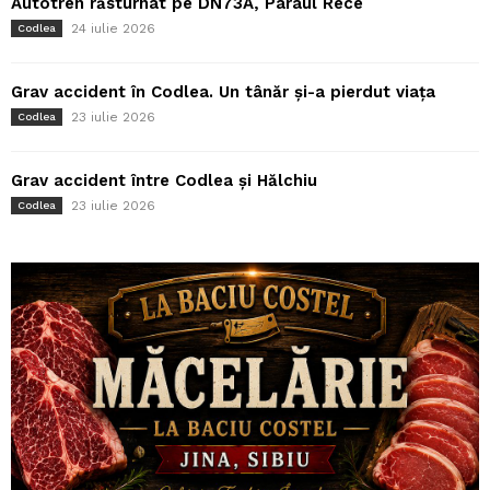
Autotren răsturnat pe DN73A, Pârâul Rece
24 iulie 2026
Codlea
Grav accident în Codlea. Un tânăr și-a pierdut viața
23 iulie 2026
Codlea
Grav accident între Codlea și Hălchiu
23 iulie 2026
Codlea