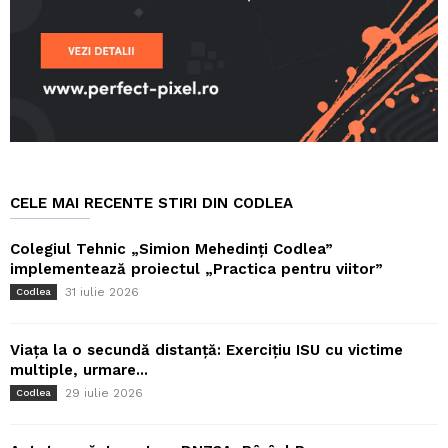
CELE MAI RECENTE STIRI DIN CODLEA
Colegiul Tehnic „Simion Mehedinți Codlea”
implementează proiectul „Practica pentru viitor”
31 iulie 2026
Codlea
Viața la o secundă distanță: Exercițiu ISU cu victime
multiple, urmare...
29 iulie 2026
Codlea