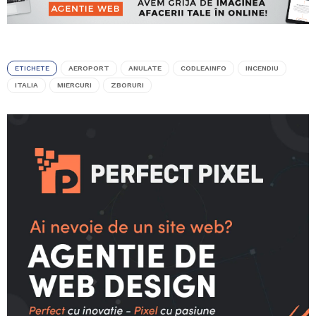
ETICHETE
AEROPORT
ANULATE
CODLEAINFO
INCENDIU
ITALIA
MIERCURI
ZBORURI