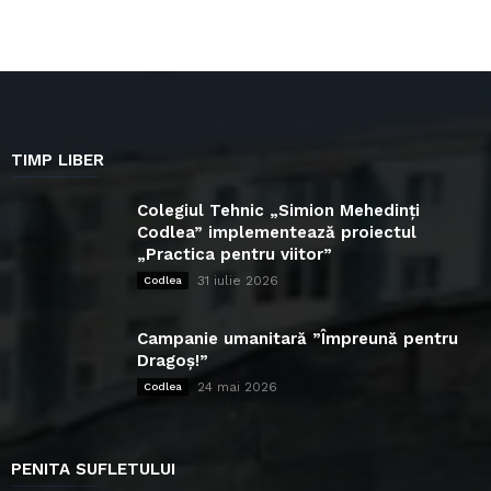
TIMP LIBER
Colegiul Tehnic „Simion Mehedinți
Codlea” implementează proiectul
„Practica pentru viitor”
31 iulie 2026
Codlea
Campanie umanitară ”Împreună pentru
Dragoș!”
24 mai 2026
Codlea
PENITA SUFLETULUI