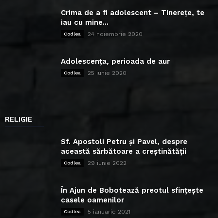
Crima de a fi adolescent – Tinerețe, te
iau cu mine...
24 noiembrie 2020
Codlea
Adolescența, perioada de aur
25 iunie 2020
Codlea
RELIGIE
Sf. Apostoli Petru și Pavel, despre
această sărbătoare a creștinătății
29 iunie 2022
Codlea
În Ajun de Bobotează preotul sfințește
casele oamenilor
5 ianuarie 2021
Codlea