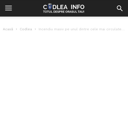
Acasă
Codlea
Incendiu masiv pe unul dintre cele mai circulate aeroporturi din Italia! Zborurile...