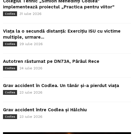
Colegiul Tehnic „Simion Mehedinți Codlea”
implementează proiectul „Practica pentru viitor”
31 iulie 2026
Codlea
Viața la o secundă distanță: Exercițiu ISU cu victime
multiple, urmare...
29 iulie 2026
Codlea
Autotren răsturnat pe DN73A, Pârâul Rece
24 iulie 2026
Codlea
Grav accident în Codlea. Un tânăr și-a pierdut viața
23 iulie 2026
Codlea
Grav accident între Codlea și Hălchiu
23 iulie 2026
Codlea