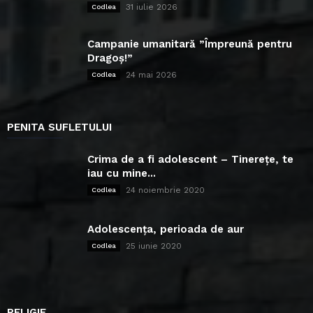
31 iulie 2026
Codlea
Campanie umanitară ”Împreună pentru
Dragoș!”
24 mai 2026
Codlea
PENITA SUFLETULUI
Crima de a fi adolescent – Tinerețe, te
iau cu mine...
24 noiembrie 2020
Codlea
Adolescența, perioada de aur
25 iunie 2020
Codlea
RELIGIE