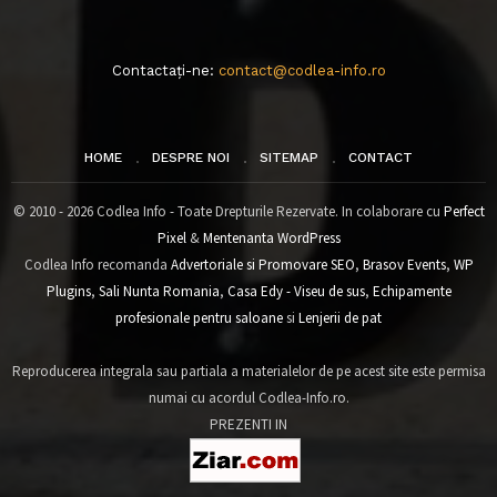
Contactați-ne:
contact@codlea-info.ro
HOME
DESPRE NOI
SITEMAP
CONTACT
© 2010 - 2026 Codlea Info - Toate Drepturile Rezervate. In colaborare cu
Perfect
Pixel
&
Mentenanta WordPress
Codlea Info recomanda
Advertoriale si Promovare SEO
,
Brasov Events
,
WP
Plugins
,
Sali Nunta Romania
,
Casa Edy - Viseu de sus
,
Echipamente
profesionale pentru saloane
si
Lenjerii de pat
Reproducerea integrala sau partiala a materialelor de pe acest site este permisa
numai cu acordul Codlea-Info.ro.
PREZENTI IN