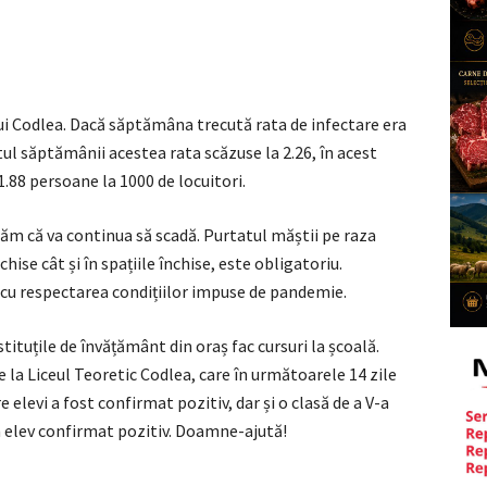
ui Codlea. Dacă săptămâna trecută rata de infectare era
utul săptămânii acestea rata scăzuse la 2.26, în acest
.88 persoane la 1000 de locuitori.
ăm că va continua să scadă. Purtatul măștii pe raza
chise cât și în spațiile închise, este obligatoriu.
 cu respectarea condițiilor impuse de pandemie.
tituțile de învățământ din oraș fac cursuri la școală.
de la Liceul Teoretic Codlea, care în următoarele 14 zile
e elevi a fost confirmat pozitiv, dar și o clasă de a V-a
n elev confirmat pozitiv. Doamne-ajută!