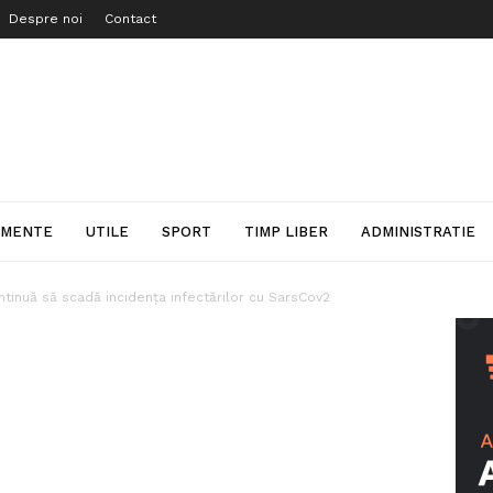
Despre noi
Contact
IMENTE
UTILE
SPORT
TIMP LIBER
ADMINISTRATIE
ntinuă să scadă incidența infectărilor cu SarsCov2