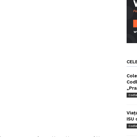
CEL
Cole
Codl
„Pra
Codl
Viaț
ISU 
Codl