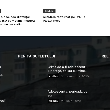
Codlea
a o secundă distanță:
Autotren răsturnat pe DN73A,
u ISU cu victime multiple,
Pârâul Rece
a unui incendiu
PENITA SUFLETULUI
RELI
n
Crima de a fi adolescent –
Tinerețe, te iau cu mine...
ul
24 noiembrie 2020
Codlea
”
Adolescența, perioada de
aur
oș!”
25 iunie 2020
Codlea