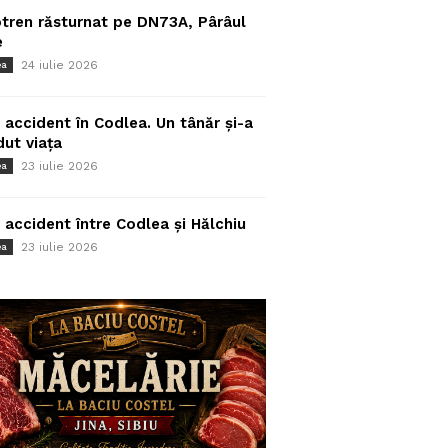
tren răsturnat pe DN73A, Pârâul
e
24 iulie 2026
ea
 accident în Codlea. Un tânăr și-a
dut viața
23 iulie 2026
ea
 accident între Codlea și Hălchiu
23 iulie 2026
ea