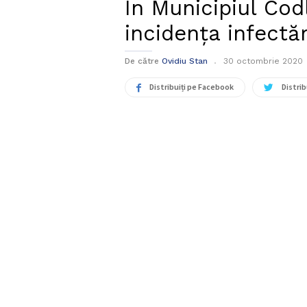
În Municipiul Co
incidența infectă
De către
Ovidiu Stan
30 octombrie 2020
Distribuiți pe Facebook
Distrib