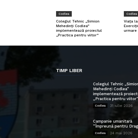
Codlea
Codlea
Viața l
Colegiul Tehnic „Simion
Exerciți
Mehedinți Codlea”
urmare 
implementează proiectul
„Practica pentru viitor”
TIMP LIBER
Colegiul Tehnic „Simio
Mehedinți Codlea”
implementează proiect
„Practica pentru viitor
31 iulie 2026
Codlea
Campanie umanitară
”Împreună pentru Drag
24 mai 2026
Codlea