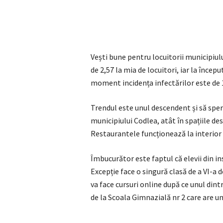
Vești bune pentru locuitorii municipiul
de 2,57 la mia de locuitori, iar la încep
moment incidența infectărilor este de 1
Trendul este unul descendent și să sper
municipiului Codlea, atât în spațiile des
Restaurantele funcționează la interior
Îmbucurător este faptul că elevii din ins
Excepție face o singură clasă de a VI-a 
va face cursuri online după ce unul dintr
de la Scoala Gimnazială nr 2 care are u