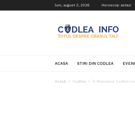
luni, august 3, 2026
Horoscop astazi
Codlea
Info
ACASA
STIRI DIN CODLEA
EVEN
Acasă
Codlea
În Municipiul Codlea co