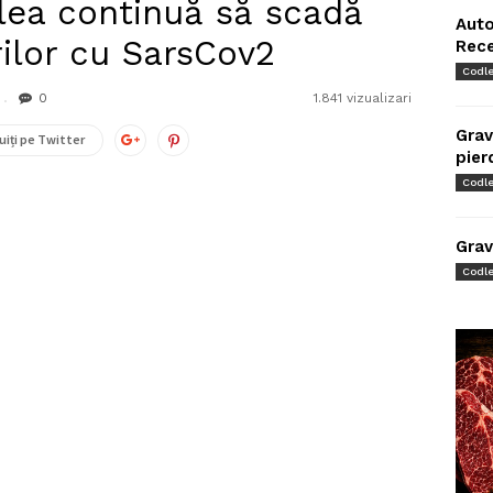
dlea continuă să scadă
Auto
rilor cu SarsCov2
Rec
Codl
0
1.841 vizualizari
Grav
uiți pe Twitter
pier
Codl
Grav
Codl