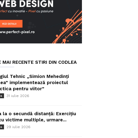
E MAI RECENTE STIRI DIN CODLEA
giul Tehnic „Simion Mehedinți
ea” implementează proiectul
ctica pentru viitor”
31 iulie 2026
ea
a la o secundă distanță: Exercițiu
cu victime multiple, urmare...
29 iulie 2026
ea