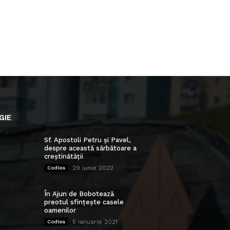
GIE
Sf. Apostoli Petru și Pavel,
despre această sărbătoare a
creștinătății
29 iunie 2022
Codlea
În Ajun de Bobotează
preotul sfințește casele
oamenilor
5 ianuarie 2021
Codlea