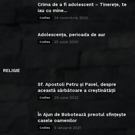
Crima de a fi adolescent – Tinerețe, te
iau cu mine...
24 noiembrie 2020
Codlea
Adolescența, perioada de aur
25 iunie 2020
Codlea
RELIGIE
Sf. Apostoli Petru și Pavel, despre
această sărbătoare a creștinătății
29 iunie 2022
Codlea
În Ajun de Bobotează preotul sfințește
casele oamenilor
5 ianuarie 2021
Codlea