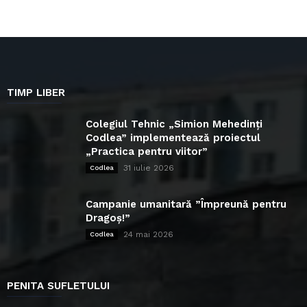
TIMP LIBER
Colegiul Tehnic „Simion Mehedinți
Codlea” implementează proiectul
„Practica pentru viitor”
31 iulie 2026
Codlea
Campanie umanitară ”Împreună pentru
Dragoș!”
24 mai 2026
Codlea
PENITA SUFLETULUI