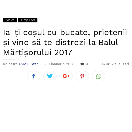
Codlea
Timp liber
Ia-ți coșul cu bucate, prietenii
și vino să te distrezi la Balul
Mărțișorului 2017
De către
Ovidiu Stan
30 ianuarie 2017
0
1.708 vizualizari