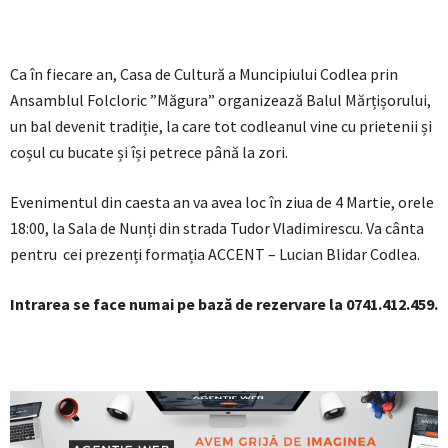
Ca în fiecare an, Casa de Cultură a Muncipiului Codlea prin
Ansamblul Folcloric ”Măgura” organizează Balul Mărțișorului,
un bal devenit tradiție, la care tot codleanul vine cu prietenii și
coșul cu bucate și își petrece până la zori.
Evenimentul din caesta an va avea loc în ziua de 4 Martie, orele
18:00, la Sala de Nunți din strada Tudor Vladimirescu. Va cânta
pentru cei prezenți formația ACCENT – Lucian Blidar Codlea.
Intrarea se face numai pe bază de rezervare la 0741.412.459.