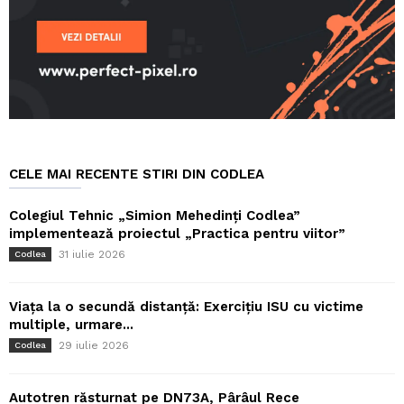
CELE MAI RECENTE STIRI DIN CODLEA
Colegiul Tehnic „Simion Mehedinți Codlea”
implementează proiectul „Practica pentru viitor”
31 iulie 2026
Codlea
Viața la o secundă distanță: Exercițiu ISU cu victime
multiple, urmare...
29 iulie 2026
Codlea
Autotren răsturnat pe DN73A, Pârâul Rece