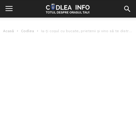
Acasă
Codlea
Ia-ți coșul cu bucate, prietenii și vino să te distrezi la Balul...