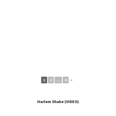
1
2
...
4
►
Harlem Shake (VIDEO)