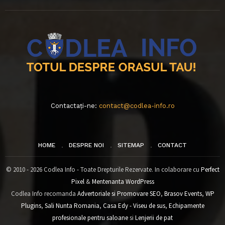
Contactați-ne:
contact@codlea-info.ro
HOME
DESPRE NOI
SITEMAP
CONTACT
© 2010 - 2026 Codlea Info - Toate Drepturile Rezervate. In colaborare cu
Perfect
Pixel
&
Mentenanta WordPress
Codlea Info recomanda
Advertoriale si Promovare SEO
,
Brasov Events
,
WP
Plugins
,
Sali Nunta Romania
,
Casa Edy - Viseu de sus
,
Echipamente
profesionale pentru saloane
si
Lenjerii de pat