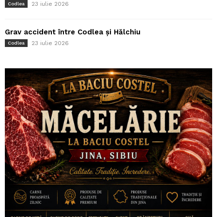
23 iulie 2026
Codlea
Grav accident între Codlea și Hălchiu
23 iulie 2026
Codlea