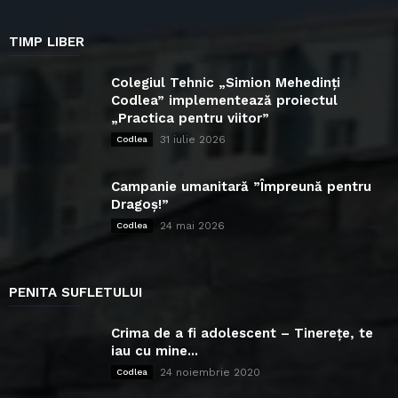
TIMP LIBER
Colegiul Tehnic „Simion Mehedinți
Codlea” implementează proiectul
„Practica pentru viitor”
31 iulie 2026
Codlea
Campanie umanitară ”Împreună pentru
Dragoș!”
24 mai 2026
Codlea
PENITA SUFLETULUI
Crima de a fi adolescent – Tinerețe, te
iau cu mine...
24 noiembrie 2020
Codlea