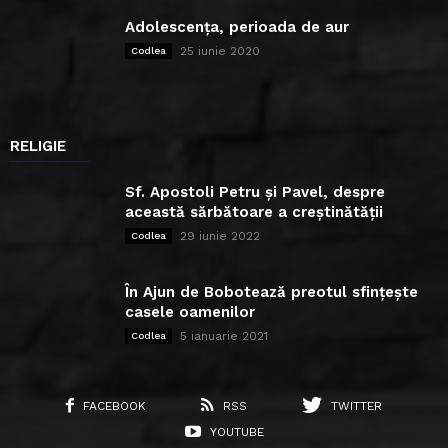
Adolescența, perioada de aur
25 iunie 2020
Codlea
RELIGIE
Sf. Apostoli Petru și Pavel, despre
această sărbătoare a creștinătății
29 iunie 2022
Codlea
În Ajun de Bobotează preotul sfințește
casele oamenilor
5 ianuarie 2021
Codlea
FACEBOOK
RSS
TWITTER
YOUTUBE