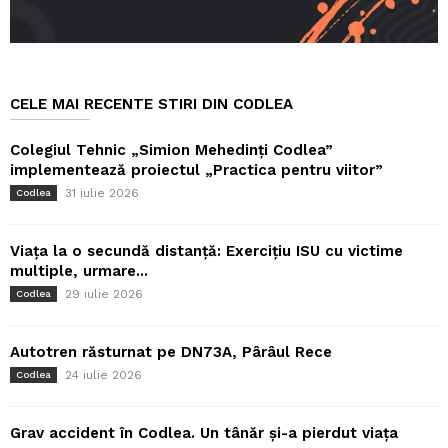
CELE MAI RECENTE STIRI DIN CODLEA
Colegiul Tehnic „Simion Mehedinți Codlea”
implementează proiectul „Practica pentru viitor”
31 iulie 2026
Codlea
Viața la o secundă distanță: Exercițiu ISU cu victime
multiple, urmare...
29 iulie 2026
Codlea
Autotren răsturnat pe DN73A, Pârâul Rece
24 iulie 2026
Codlea
Grav accident în Codlea. Un tânăr și-a pierdut viața