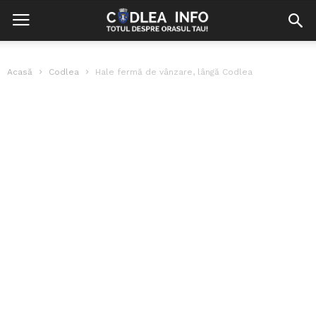
Acasă
Codlea
Hale fermă de vânzare, lângă Codlea