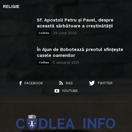
RELIGIE
Sf. Apostoli Petru și Pavel, despre
această sărbătoare a creștinătății
29 iunie 2022
Codlea
În Ajun de Bobotează preotul sfințește
casele oamenilor
5 ianuarie 2021
Codlea
FACEBOOK
RSS
TWITTER
YOUTUBE