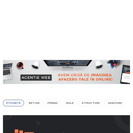
ETICHETE
BETON
FERMA
HALE
STRUCTURI
VANZARE