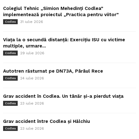
Colegiul Tehnic „Simion Mehedinți Codlea”
implementează proiectul „Practica pentru viitor”
31 iulie 2026
Codlea
Viața la o secundă distanță: Exercițiu ISU cu victime
multiple, urmare...
29 iulie 2026
Codlea
Autotren răsturnat pe DN73A, Pârâul Rece
24 iulie 2026
Codlea
Grav accident în Codlea. Un tânăr și-a pierdut viața
23 iulie 2026
Codlea
Grav accident între Codlea și Hălchiu
23 iulie 2026
Codlea