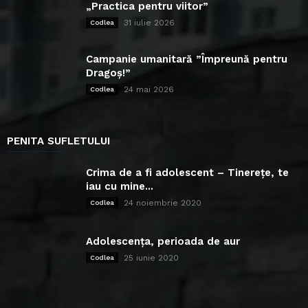
„Practica pentru viitor”
31 iulie 2026
Codlea
Campanie umanitară ”Împreună pentru
Dragoș!”
24 mai 2026
Codlea
PENITA SUFLETULUI
Crima de a fi adolescent – Tinerețe, te
iau cu mine...
24 noiembrie 2020
Codlea
Adolescența, perioada de aur
25 iunie 2020
Codlea