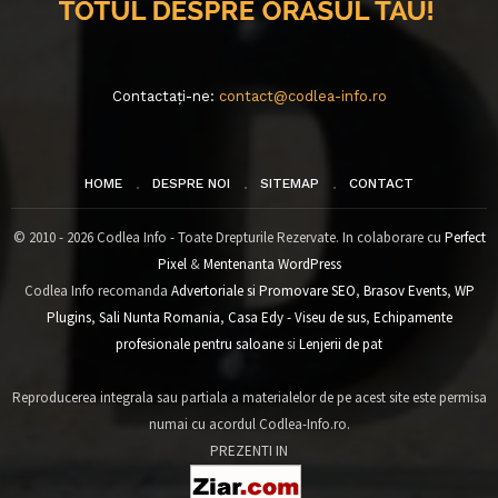
Contactați-ne:
contact@codlea-info.ro
HOME
DESPRE NOI
SITEMAP
CONTACT
© 2010 - 2026 Codlea Info - Toate Drepturile Rezervate. In colaborare cu
Perfect
Pixel
&
Mentenanta WordPress
Codlea Info recomanda
Advertoriale si Promovare SEO
,
Brasov Events
,
WP
Plugins
,
Sali Nunta Romania
,
Casa Edy - Viseu de sus
,
Echipamente
profesionale pentru saloane
si
Lenjerii de pat
Reproducerea integrala sau partiala a materialelor de pe acest site este permisa
numai cu acordul Codlea-Info.ro.
PREZENTI IN