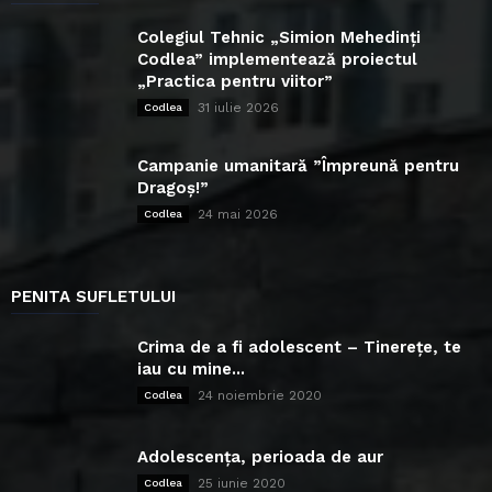
Colegiul Tehnic „Simion Mehedinți
Codlea” implementează proiectul
„Practica pentru viitor”
31 iulie 2026
Codlea
Campanie umanitară ”Împreună pentru
Dragoș!”
24 mai 2026
Codlea
PENITA SUFLETULUI
Crima de a fi adolescent – Tinerețe, te
iau cu mine...
24 noiembrie 2020
Codlea
Adolescența, perioada de aur
25 iunie 2020
Codlea