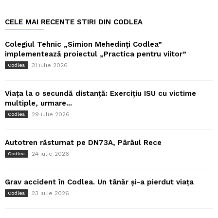
CELE MAI RECENTE STIRI DIN CODLEA
Colegiul Tehnic „Simion Mehedinți Codlea”
implementează proiectul „Practica pentru viitor”
31 iulie 2026
Codlea
Viața la o secundă distanță: Exercițiu ISU cu victime
multiple, urmare...
29 iulie 2026
Codlea
Autotren răsturnat pe DN73A, Pârâul Rece
24 iulie 2026
Codlea
Grav accident în Codlea. Un tânăr și-a pierdut viața
23 iulie 2026
Codlea