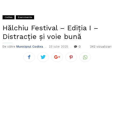
Codlea
Evenimente
Hălchiu Festival – Ediția I –
Distracție și voie bună
De către
Municipiul Codlea
23 iulie 2025
0
242 vizualizari