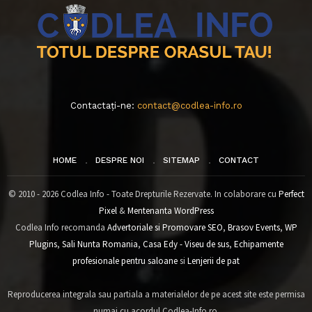
Contactați-ne:
contact@codlea-info.ro
HOME
DESPRE NOI
SITEMAP
CONTACT
© 2010 - 2026 Codlea Info - Toate Drepturile Rezervate. In colaborare cu
Perfect
Pixel
&
Mentenanta WordPress
Codlea Info recomanda
Advertoriale si Promovare SEO
,
Brasov Events
,
WP
Plugins
,
Sali Nunta Romania
,
Casa Edy - Viseu de sus
,
Echipamente
profesionale pentru saloane
si
Lenjerii de pat
Reproducerea integrala sau partiala a materialelor de pe acest site este permisa
numai cu acordul Codlea-Info.ro.