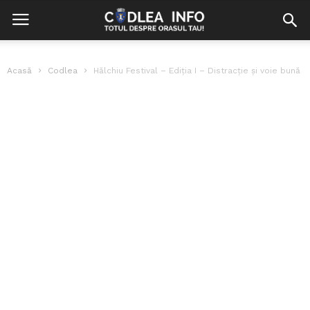
Acasă
Codlea
Hălchiu Festival – Ediția I – Distracție și voie bună