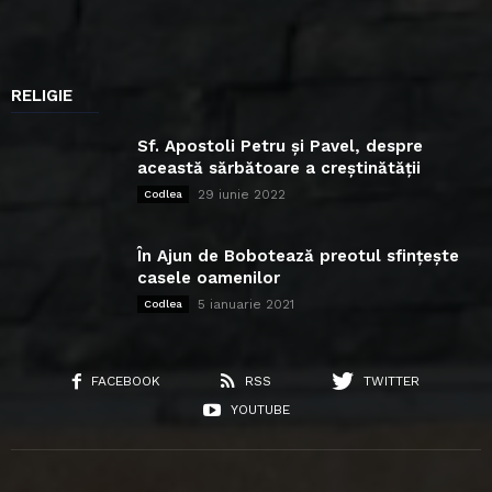
RELIGIE
Sf. Apostoli Petru și Pavel, despre
această sărbătoare a creștinătății
29 iunie 2022
Codlea
În Ajun de Bobotează preotul sfințește
casele oamenilor
5 ianuarie 2021
Codlea
FACEBOOK
RSS
TWITTER
YOUTUBE