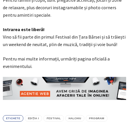
Pentru familii și copii, sunt pregătite activități, jocuri și zone
de relaxare, plus decoruri instagramabile și photo corners
pentru amintiri speciale.
Intrarea este liberă!
Vino să fii parte din primul Festival din Țara Bârsei și să trăiești
un weekend de neuitat, plin de muzică, tradiții și voie bună!
Pentru mai multe informații, urmăriți pagina oficială a
evenimentului.
ETICHETE
EDIȚIA I
FESTIVAL
HALCHIU
PROGRAM