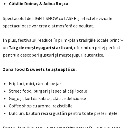
Cătălin Doinaș & Adina Roșca
Spectacolul de LIGHT SHOW cu LASER și efectele vizuale
spectaculoase vor crea o atmosferă de neuitat.
În plus, festivalul readuce în prim-plan tradițiile locale printr-
un
Târg de meșteșugari și artizani
, oferind un prilej perfect
pentru a descoperi gusturi și meșteșuguri autentice.
Zona food & sweets te așteaptă cu:
Fripturi, mici, cârnați pe jar
Street food, burgeri și specialități locale
Gogoși, kürtős kalács, clătite delicioase
Coffee shop cu arome irezistibile
Dulciuri, băuturi reci și gustări pentru toate preferințele