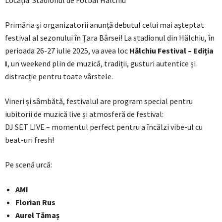
Locația: Stadionul de Fotbal Halchiu
Primăria și organizatorii anunță debutul celui mai așteptat
festival al sezonului în Țara Bârsei! La stadionul din Hălchiu, în
perioada 26-27 iulie 2025, va avea loc
Hălchiu Festival – Ediția
I
, un weekend plin de muzică, tradiții, gusturi autentice și
distracție pentru toate vârstele.
Vineri și sâmbătă, festivalul are program special pentru
iubitorii de muzică live și atmosferă de festival:
DJ SET LIVE – momentul perfect pentru a încălzi vibe-ul cu
beat-uri fresh!
Pe scenă urcă:
AMI
Florian Rus
Aurel Tămaș