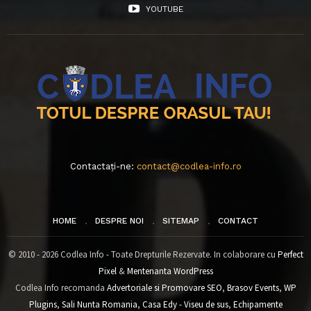
YOUTUBE
Contactați-ne:
contact@codlea-info.ro
HOME
DESPRE NOI
SITEMAP
CONTACT
© 2010 - 2026 Codlea Info - Toate Drepturile Rezervate. In colaborare cu
Perfect
Pixel
&
Mentenanta WordPress
Codlea Info recomanda
Advertoriale si Promovare SEO
,
Brasov Events
,
WP
Plugins
,
Sali Nunta Romania
,
Casa Edy - Viseu de sus
,
Echipamente