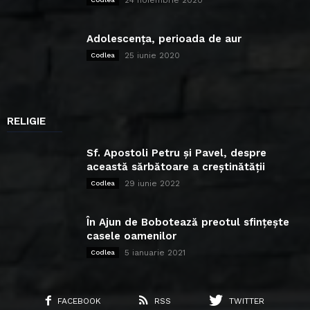
Adolescența, perioada de aur
25 iunie 2020
Codlea
RELIGIE
Sf. Apostoli Petru și Pavel, despre
această sărbătoare a creștinătății
29 iunie 2022
Codlea
În Ajun de Bobotează preotul sfințește
casele oamenilor
5 ianuarie 2021
Codlea
FACEBOOK
RSS
TWITTER