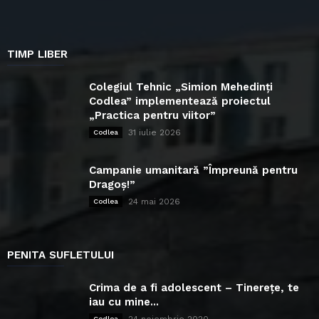
TIMP LIBER
Colegiul Tehnic „Simion Mehedinți
Codlea” implementează proiectul
„Practica pentru viitor”
31 iulie 2026
Codlea
Campanie umanitară ”Împreună pentru
Dragoș!”
24 mai 2026
Codlea
PENITA SUFLETULUI
Crima de a fi adolescent – Tinerețe, te
iau cu mine...
24 noiembrie 2020
Codlea