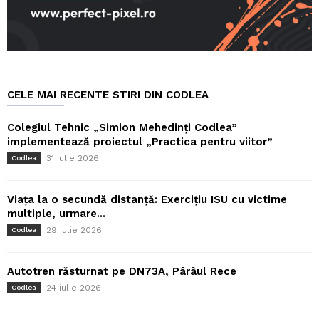
CELE MAI RECENTE STIRI DIN CODLEA
Colegiul Tehnic „Simion Mehedinți Codlea”
implementează proiectul „Practica pentru viitor”
31 iulie 2026
Codlea
Viața la o secundă distanță: Exercițiu ISU cu victime
multiple, urmare...
29 iulie 2026
Codlea
Autotren răsturnat pe DN73A, Pârâul Rece
24 iulie 2026
Codlea