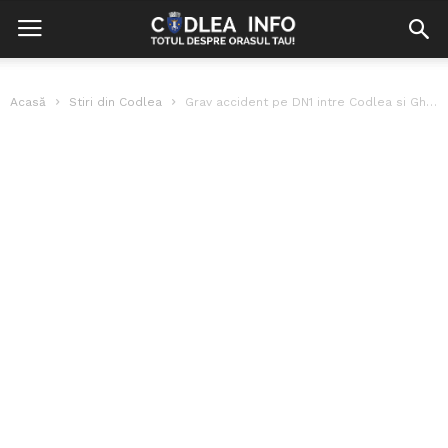
Acasă
Stiri din Codlea
Grav accident pe DN1 intre Codlea si Ghimbav