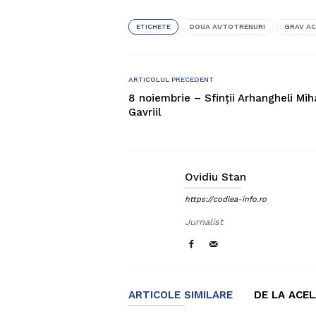
ETICHETE
DOUA AUTOTRENURI
GRAV AC
ARTICOLUL PRECEDENT
8 noiembrie – Sfinţii Arhangheli Miha
Gavriil
Ovidiu Stan
https://codlea-info.ro
Jurnalist
ARTICOLE SIMILARE
DE LA ACE