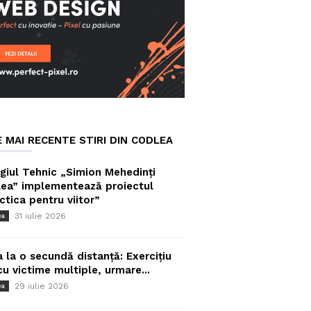
E MAI RECENTE STIRI DIN CODLEA
giul Tehnic „Simion Mehedinți
ea” implementează proiectul
ctica pentru viitor”
31 iulie 2026
ea
a la o secundă distanță: Exercițiu
cu victime multiple, urmare...
29 iulie 2026
ea