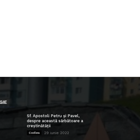
GIE
Sf. Apostoli Petru și Pavel,
despre această sărbătoare a
creștinătății
29 iunie 2022
Codlea