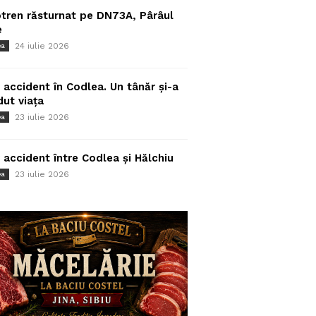
tren răsturnat pe DN73A, Pârâul
e
24 iulie 2026
ea
 accident în Codlea. Un tânăr și-a
dut viața
23 iulie 2026
ea
 accident între Codlea și Hălchiu
23 iulie 2026
ea