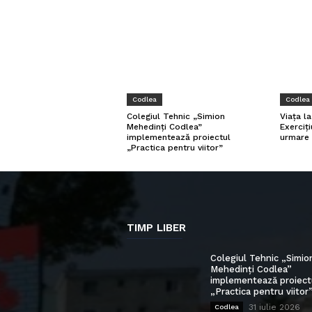
Codlea
Codlea
Viața l
Colegiul Tehnic „Simion
Exerciți
Mehedinți Codlea”
urmare 
implementează proiectul
„Practica pentru viitor”
TIMP LIBER
Colegiul Tehnic „Simio
Mehedinți Codlea”
implementează proiect
„Practica pentru viitor
31 iulie 2026
Codlea