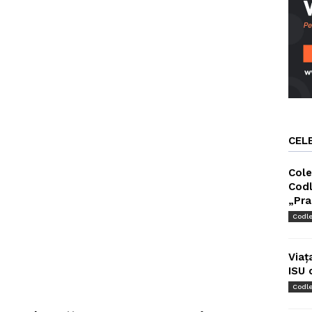
CEL
Cole
Codl
„Pra
Codl
Viaț
ISU 
Codl