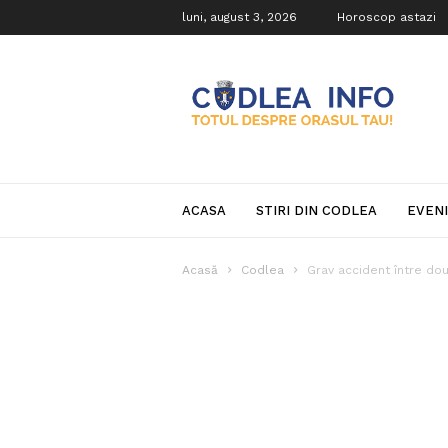
luni, august 3, 2026
Horoscop astazi
Codlea
Info
ACASA
STIRI DIN CODLEA
EVEN
Acasă
Codlea
Grav accident între dou