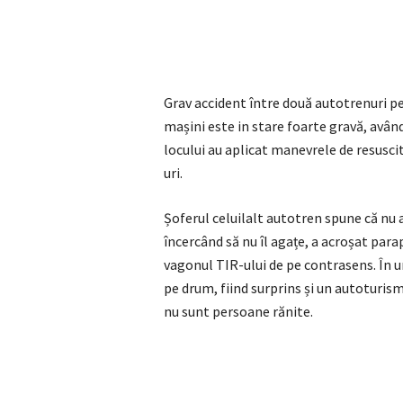
Grav accident între două autotrenuri pe
mașini este in stare foarte gravă, avân
locului au aplicat manevrele de resusci
uri.
Șoferul celuilalt autotren spune că nu a
încercând să nu îl agațe, a acroșat para
vagonul TIR-ului de pe contrasens. În
pe drum, fiind surprins și un autoturism
nu sunt persoane rănite.