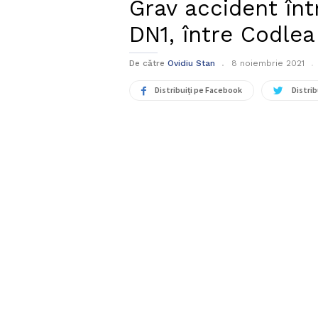
Grav accident înt
DN1, între Codlea 
De către
Ovidiu Stan
8 noiembrie 2021
Distribuiți pe Facebook
Distrib