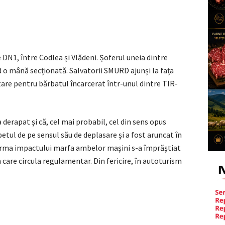
 DN1, între Codlea și Vlădeni. Șoferul uneia dintre
d o mână secționată. Salvatorii SMURD ajunși la fața
tare pentru bărbatul încarcerat într-unul dintre TIR-
 derapat și că, cel mai probabil, cel din sens opus
petul de pe sensul său de deplasare și a fost aruncat în
 urma impactului marfa ambelor mașini s-a împrăștiat
 care circula regulamentar. Din fericire, în autoturism