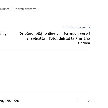
CIDENT
SOFER DECEDAT
ARTICOLUL URMĂTOR
il şi
Oricând, plăți online și informații, cereri
și solicitări. Totul digital la Primăria
Codlea
LAȘI AUTOR