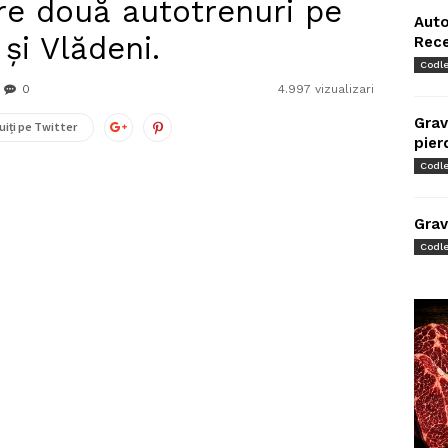
re două autotrenuri pe
Auto
și Vlădeni.
Rec
Codl
0
4.997 vizualizari
Grav
uiți pe Twitter
pier
Codl
Grav
Codl