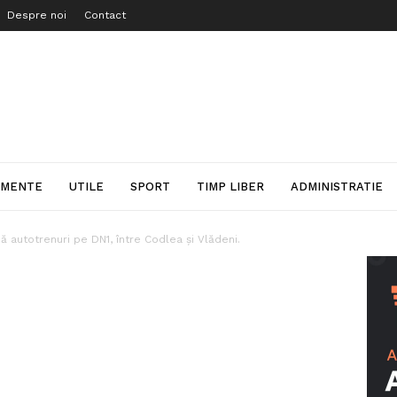
Despre noi
Contact
IMENTE
UTILE
SPORT
TIMP LIBER
ADMINISTRATIE
ă autotrenuri pe DN1, între Codlea și Vlădeni.