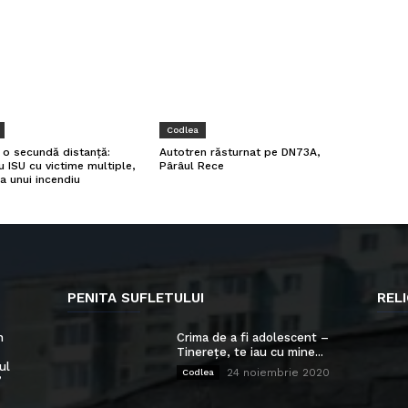
Codlea
a o secundă distanță:
Autotren răsturnat pe DN73A,
u ISU cu victime multiple,
Pârâul Rece
a unui incendiu
PENITA SUFLETULUI
RELI
n
Crima de a fi adolescent –
Tinerețe, te iau cu mine...
ul
24 noiembrie 2020
Codlea
”