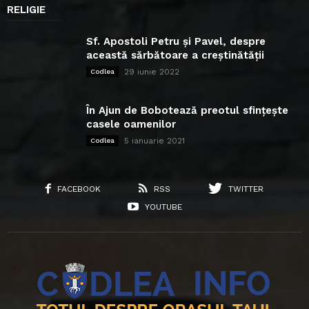
RELIGIE
Sf. Apostoli Petru și Pavel, despre
această sărbătoare a creștinătății
29 iunie 2022
Codlea
În Ajun de Bobotează preotul sfințește
casele oamenilor
5 ianuarie 2021
Codlea
FACEBOOK
RSS
TWITTER
YOUTUBE