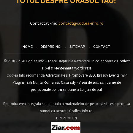
Contactați-ne:
contact@codlea-info.ro
HOME
DESPRE NOI
SITEMAP
CONTACT
© 2010 - 2026 Codlea Info - Toate Drepturile Rezervate. In colaborare cu
Perfect
Pixel
&
Mentenanta WordPress
Codlea Info recomanda
Advertoriale si Promovare SEO
,
Brasov Events
,
WP
Plugins
,
Sali Nunta Romania
,
Casa Edy - Viseu de sus
,
Echipamente
profesionale pentru saloane
si
Lenjerii de pat
Reproducerea integrala sau partiala a materialelor de pe acest site este permisa
numai cu acordul Codlea-Info.ro.
PREZENTI IN