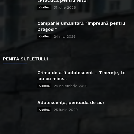
„Practica pentru viitor”
31 iulie 2026
Codlea
Campanie umanitară ”Împreună pentru
Dragoș!”
24 mai 2026
Codlea
PENITA SUFLETULUI
Crima de a fi adolescent – Tinerețe, te
iau cu mine...
24 noiembrie 2020
Codlea
Adolescența, perioada de aur
25 iunie 2020
Codlea