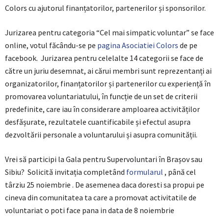
Colors cu ajutorul finanțatorilor, partenerilor și sponsorilor.
Jurizarea pentru categoria “Cel mai simpatic voluntar” se face
online, votul făcându-se pe
pagina Asociatiei Colors
de pe
facebook. Jurizarea pentru celelalte 14 categorii se face de
către un juriu desemnat, ai cărui membri sunt reprezentanți ai
organizatorilor, finanțatorilor și partenerilor cu experiență în
promovarea voluntariatului, în funcție de un set de criterii
predefinite, care iau în considerare amploarea activităților
desfășurate, rezultatele cuantificabile și efectul asupra
dezvoltării personale a voluntarului și asupra comunității.
Vrei să participi la Gala pentru Supervoluntari în Brașov sau
Sibiu? Solicită invitația completând
formularul
, până cel
târziu 25 noiembrie . De asemenea daca doresti sa propui pe
cineva din comunitatea ta care a promovat activitatile de
voluntariat o poti face pana in data de 8 noiembrie