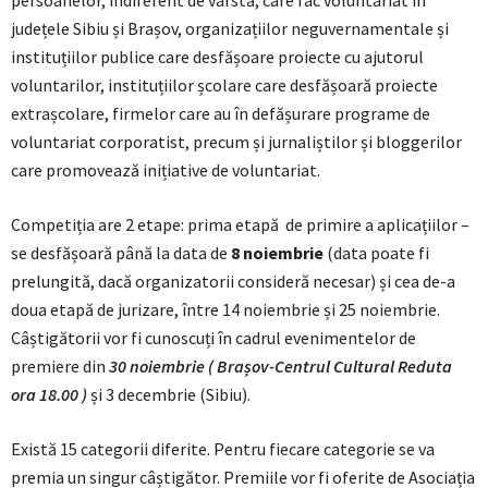
județele Sibiu și Brașov, organizațiilor neguvernamentale și
instituțiilor publice care desfășoare proiecte cu ajutorul
voluntarilor, instituțiilor școlare care desfășoară proiecte
extrașcolare, firmelor care au în defășurare programe de
voluntariat corporatist, precum și jurnaliștilor și bloggerilor
care promovează inițiative de voluntariat.
Competiția are 2 etape: prima etapă de primire a aplicațiilor –
se desfășoară până la data de
8 noiembrie
(data poate fi
prelungită, dacă organizatorii consideră necesar) și cea de-a
doua etapă de jurizare, între 14 noiembrie și 25 noiembrie.
Câștigătorii vor fi cunoscuți în cadrul evenimentelor de
premiere din
30 noiembrie ( Brașov-Centrul Cultural Reduta
ora 18.00 )
și 3 decembrie (Sibiu).
Există 15 categorii diferite. Pentru fiecare categorie se va
premia un singur câștigător. Premiile vor fi oferite de Asociația