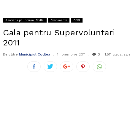
Asociatia pt. infrum. Codlei
Evenimente
ONG
Gala pentru Supervoluntari
2011
De către
Municipiul Codlea
1 noiembrie 2011
0
1.511 vizualizari