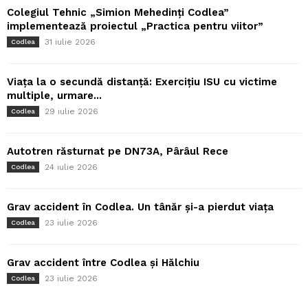
Colegiul Tehnic „Simion Mehedinți Codlea”
implementează proiectul „Practica pentru viitor”
31 iulie 2026
Codlea
Viața la o secundă distanță: Exercițiu ISU cu victime
multiple, urmare...
29 iulie 2026
Codlea
Autotren răsturnat pe DN73A, Pârâul Rece
24 iulie 2026
Codlea
Grav accident în Codlea. Un tânăr și-a pierdut viața
23 iulie 2026
Codlea
Grav accident între Codlea și Hălchiu
23 iulie 2026
Codlea