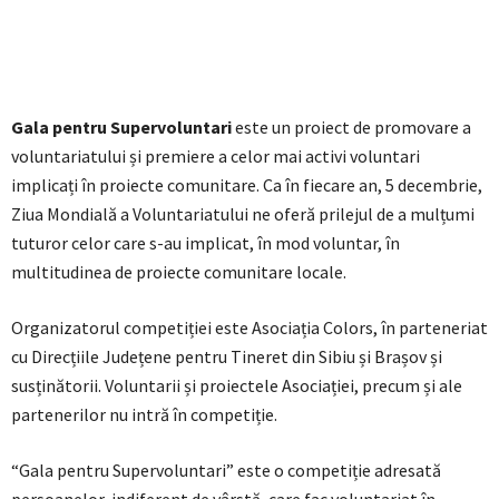
Gala pentru Supervoluntari
este un proiect de promovare a
voluntariatului și premiere a celor mai activi voluntari
implicați în proiecte comunitare. Ca în fiecare an, 5 decembrie,
Ziua Mondială a Voluntariatului ne oferă prilejul de a mulțumi
tuturor celor care s-au implicat, în mod voluntar, în
multitudinea de proiecte comunitare locale.
Organizatorul competiției este Asociația Colors, în parteneriat
cu Direcțiile Județene pentru Tineret din Sibiu și Brașov și
susținătorii. Voluntarii și proiectele Asociației, precum și ale
partenerilor nu intră în competiție.
“Gala pentru Supervoluntari” este o competiție adresată
persoanelor, indiferent de vârstă, care fac voluntariat în