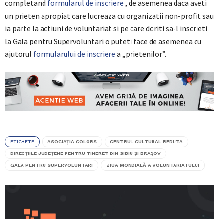
completand
formularul de inscriere
, de asemenea daca aveti
un prieten apropiat care lucreaza cu organizatii non-profit sau
ia parte la actiuni de voluntariat si pe care doriti sa-l inscrieti
la Gala pentru Supervoluntari o puteti face de asemenea cu
ajutorul
formularului de inscriere
a „prietenilor”.
ETICHETE
ASOCIAȚIA COLORS
CENTRUL CULTURAL REDUTA
DIRECȚIILE JUDEȚENE PENTRU TINERET DIN SIBIU ȘI BRAȘOV
GALA PENTRU SUPERVOLUNTARI
ZIUA MONDIALĂ A VOLUNTARIATULUI