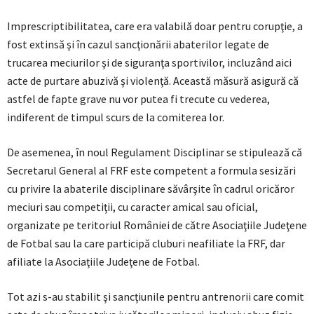
Imprescriptibilitatea, care era valabilă doar pentru corupţie, a
fost extinsă şi în cazul sancţionării abaterilor legate de
trucarea meciurilor şi de siguranţa sportivilor, incluzând aici
acte de purtare abuzivă şi violenţă. Această măsură asigură că
astfel de fapte grave nu vor putea fi trecute cu vederea,
indiferent de timpul scurs de la comiterea lor.
De asemenea, în noul Regulament Disciplinar se stipulează că
Secretarul General al FRF este competent a formula sesizări
cu privire la abaterile disciplinare săvârşite în cadrul oricăror
meciuri sau competiţii, cu caracter amical sau oficial,
organizate pe teritoriul României de către Asociaţiile Judeţene
de Fotbal sau la care participă cluburi neafiliate la FRF, dar
afiliate la Asociaţiile Judeţene de Fotbal.
Tot azi s-au stabilit şi sancţiunile pentru antrenorii care comit