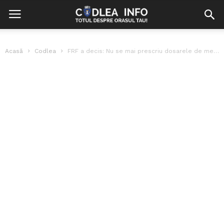
Acasă
Codlea
FRF a decis: Nu se mai prescriu dosarele de meciuri trucate. Ce...