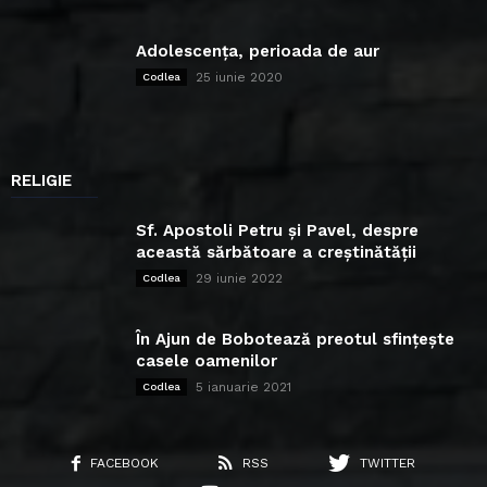
Adolescența, perioada de aur
25 iunie 2020
Codlea
RELIGIE
Sf. Apostoli Petru și Pavel, despre
această sărbătoare a creștinătății
29 iunie 2022
Codlea
În Ajun de Bobotează preotul sfințește
casele oamenilor
5 ianuarie 2021
Codlea
FACEBOOK
RSS
TWITTER