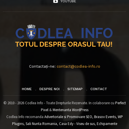
YOUTUBE
Contactați-ne:
contact@codlea-info.ro
HOME
DESPRE NOI
SITEMAP
CONTACT
© 2010 - 2026 Codlea Info - Toate Drepturile Rezervate. In colaborare cu
Perfect
Pixel
&
Mentenanta WordPress
Codlea Info recomanda
Advertoriale si Promovare SEO
,
Brasov Events
,
WP
Plugins
,
Sali Nunta Romania
,
Casa Edy - Viseu de sus
,
Echipamente