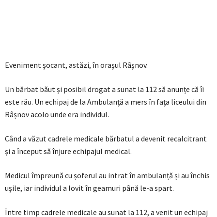
Eveniment șocant, astăzi, în orașul Râșnov.
Un bărbat băut și posibil drogat a sunat la 112 să anunțe că îi
este rău. Un echipaj de la Ambulanță a mers în fața liceului din
Râșnov acolo unde era individul.
Când a văzut cadrele medicale bărbatul a devenit recalcitrant
și a început să înjure echipajul medical.
Medicul împreună cu șoferul au intrat în ambulanță și au închis
ușile, iar individul a lovit în geamuri până le-a spart.
Între timp cadrele medicale au sunat la 112, a venit un echipaj