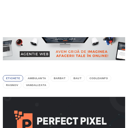
ETICHETE
AMBULANTA
BARBAT
BAUT
CODLEAINFO
RASNOV
VANDALIZATA