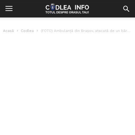
Acasă
Codlea
(FOTO) Ambulanță din Brașov, atacată de un bărbat băut cu probleme psihice....