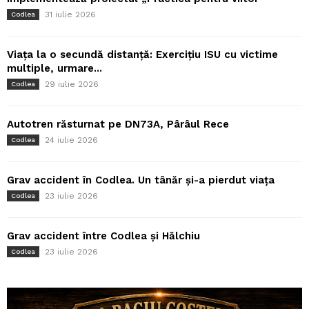
31 iulie 2026
Codlea
Viața la o secundă distanță: Exercițiu ISU cu victime
multiple, urmare...
29 iulie 2026
Codlea
Autotren răsturnat pe DN73A, Pârâul Rece
24 iulie 2026
Codlea
Grav accident în Codlea. Un tânăr și-a pierdut viața
23 iulie 2026
Codlea
Grav accident între Codlea și Hălchiu
23 iulie 2026
Codlea