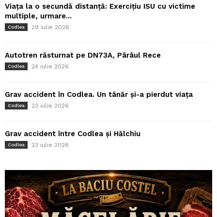
Viața la o secundă distanță: Exercițiu ISU cu victime
multiple, urmare...
29 iulie 2026
Codlea
Autotren răsturnat pe DN73A, Pârâul Rece
24 iulie 2026
Codlea
Grav accident în Codlea. Un tânăr și-a pierdut viața
23 iulie 2026
Codlea
Grav accident între Codlea și Hălchiu
23 iulie 2026
Codlea