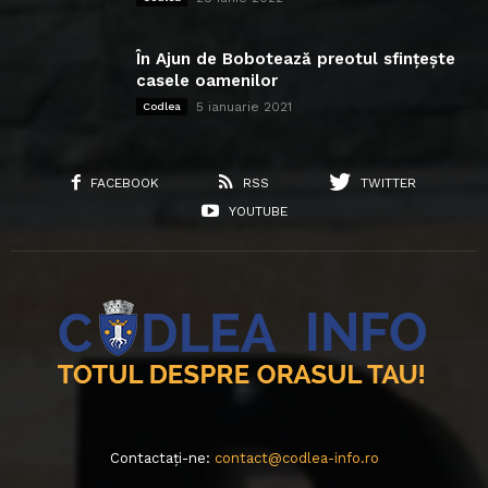
În Ajun de Bobotează preotul sfințește
casele oamenilor
5 ianuarie 2021
Codlea
FACEBOOK
RSS
TWITTER
YOUTUBE
Contactați-ne:
contact@codlea-info.ro