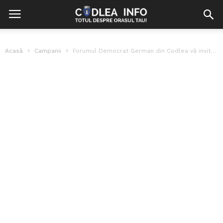
Acasă
Campanii
Forumul Democrat German din Codlea vă invită la Zeidner Fasching