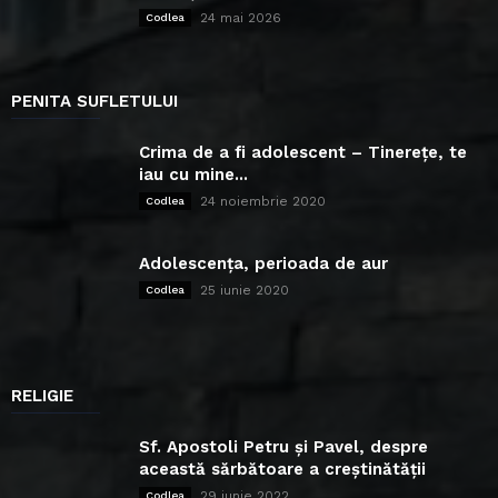
24 mai 2026
Codlea
PENITA SUFLETULUI
Crima de a fi adolescent – Tinerețe, te
iau cu mine...
24 noiembrie 2020
Codlea
Adolescența, perioada de aur
25 iunie 2020
Codlea
RELIGIE
Sf. Apostoli Petru și Pavel, despre
această sărbătoare a creștinătății
29 iunie 2022
Codlea