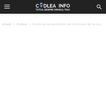
Acasă
Codlea
Fonduri guvernamentale de 5 milioane de lei pentru Spitalul Codlea