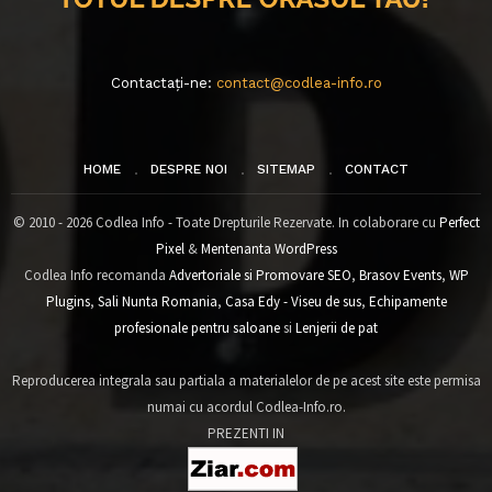
Contactați-ne:
contact@codlea-info.ro
HOME
DESPRE NOI
SITEMAP
CONTACT
© 2010 - 2026 Codlea Info - Toate Drepturile Rezervate. In colaborare cu
Perfect
Pixel
&
Mentenanta WordPress
Codlea Info recomanda
Advertoriale si Promovare SEO
,
Brasov Events
,
WP
Plugins
,
Sali Nunta Romania
,
Casa Edy - Viseu de sus
,
Echipamente
profesionale pentru saloane
si
Lenjerii de pat
Reproducerea integrala sau partiala a materialelor de pe acest site este permisa
numai cu acordul Codlea-Info.ro.
PREZENTI IN