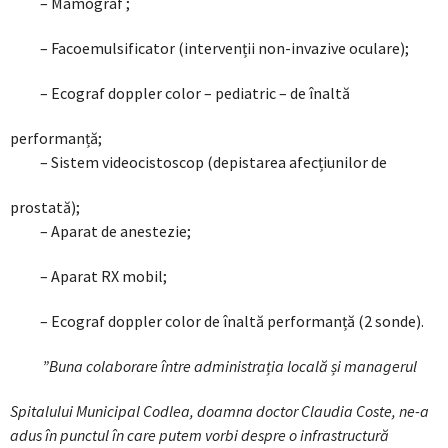
– Mamograf ;
– Facoemulsificator (intervenții non-invazive oculare);
– Ecograf doppler color – pediatric – de înaltă
performanță;
– Sistem videocistoscop (depistarea afecțiunilor de
prostată);
– Aparat de anestezie;
– Aparat RX mobil;
– Ecograf doppler color de înaltă performanță (2 sonde).
”Buna colaborare între administrația locală și managerul
Spitalului Municipal Codlea, doamna doctor Claudia Coste, ne-a
adus în punctul în care putem vorbi despre o infrastructură