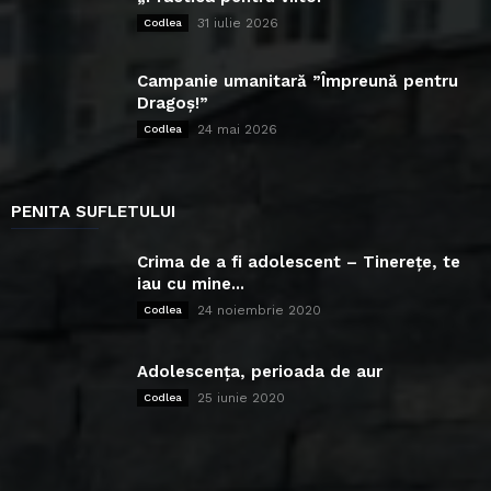
31 iulie 2026
Codlea
Campanie umanitară ”Împreună pentru
Dragoș!”
24 mai 2026
Codlea
PENITA SUFLETULUI
Crima de a fi adolescent – Tinerețe, te
iau cu mine...
24 noiembrie 2020
Codlea
Adolescența, perioada de aur
25 iunie 2020
Codlea