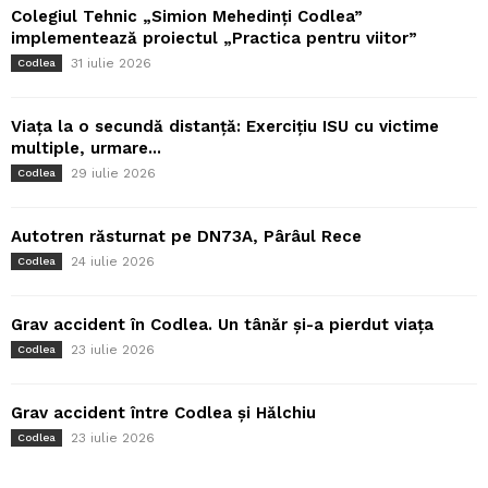
Colegiul Tehnic „Simion Mehedinți Codlea”
implementează proiectul „Practica pentru viitor”
31 iulie 2026
Codlea
Viața la o secundă distanță: Exercițiu ISU cu victime
multiple, urmare...
29 iulie 2026
Codlea
Autotren răsturnat pe DN73A, Pârâul Rece
24 iulie 2026
Codlea
Grav accident în Codlea. Un tânăr și-a pierdut viața
23 iulie 2026
Codlea
Grav accident între Codlea și Hălchiu
23 iulie 2026
Codlea