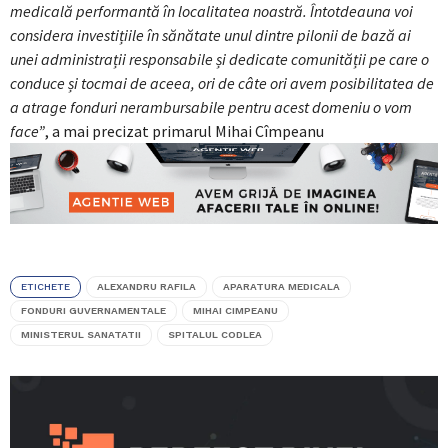
medicală performantă în localitatea noastră. Întotdeauna voi
considera investițiile în sănătate unul dintre pilonii de bază ai
unei administrații responsabile și dedicate comunității pe care o
conduce și tocmai de aceea, ori de câte ori avem posibilitatea de
a atrage fonduri nerambursabile pentru acest domeniu o vom
face”
, a mai precizat primarul Mihai Cîmpeanu
ETICHETE
ALEXANDRU RAFILA
APARATURA MEDICALA
FONDURI GUVERNAMENTALE
MIHAI CIMPEANU
MINISTERUL SANATATII
SPITALUL CODLEA