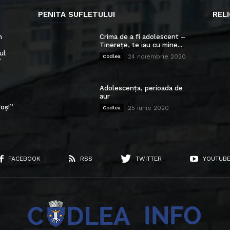
PENITA SUFLETULUI
RELI
n
Crima de a fi adolescent –
Tinerețe, te iau cu mine...
ul
24 noiembrie 2020
Codlea
”
Adolescența, perioada de
aur
oș!”
25 iunie 2020
Codlea
FACEBOOK
RSS
TWITTER
YOUTUB