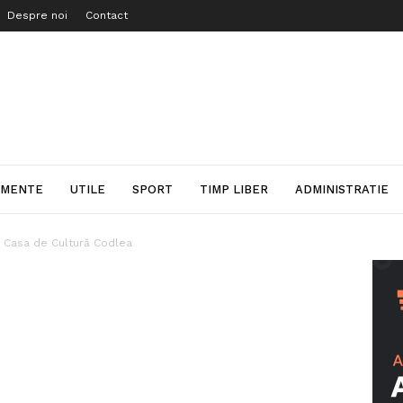
Despre noi
Contact
IMENTE
UTILE
SPORT
TIMP LIBER
ADMINISTRATIE
a Casa de Cultură Codlea