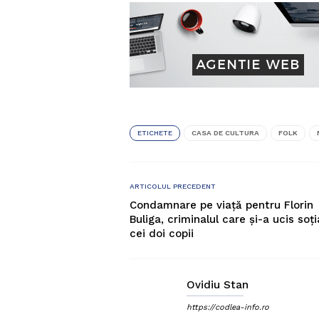
ETICHETE
CASA DE CULTURA
FOLK
ARTICOLUL PRECEDENT
Condamnare pe viață pentru Florin
Buliga, criminalul care și-a ucis soți
cei doi copii
Ovidiu Stan
https://codlea-info.ro