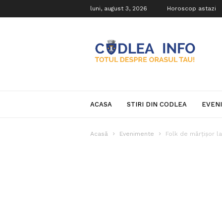
luni, august 3, 2026
Horoscop astazi
Codlea
Info
ACASA
STIRI DIN CODLEA
EVEN
Acasă
Evenimente
Folk de mărțișor l