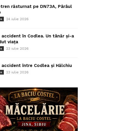
tren răsturnat pe DN73A, Pârâul
e
24 iulie 2026
ea
 accident în Codlea. Un tânăr și-a
dut viața
23 iulie 2026
ea
 accident între Codlea și Hălchiu
23 iulie 2026
ea