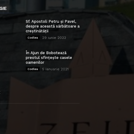
GIE
Sf. Apostoli Petru și Pavel,
despre această sărbătoare a
creștinătății
29 iunie 2022
Codlea
În Ajun de Bobotează
preotul sfințește casele
oamenilor
5 ianuarie 2021
Codlea
E