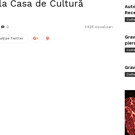
la Casa de Cultură
Auto
Rec
Codl
0
1.428 vizualizari
Grav
uiți pe Twitter
pier
Codl
Grav
Codl