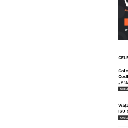
CEL
Cole
Codl
„Pra
Codl
Viaț
ISU 
Codl