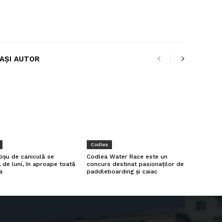
LAȘI AUTOR
Codlea
oșu de caniculă se
Codlea Water Race este un
, de luni, în aproape toată
concurs destinat pasionaților de
a
paddleboarding și caiac