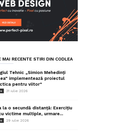
E MAI RECENTE STIRI DIN CODLEA
giul Tehnic „Simion Mehedinți
ea” implementează proiectul
ctica pentru viitor”
31 iulie 2026
ea
a la o secundă distanță: Exercițiu
cu victime multiple, urmare...
29 iulie 2026
ea