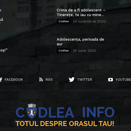
n
Crima de a fi adolescent –
Tinerețe, te iau cu mine...
ul
24 noiembrie 2020
Codlea
”
Adolescența, perioada de
aur
oș!”
25 iunie 2020
Codlea
FACEBOOK
RSS
TWITTER
YOUTUB