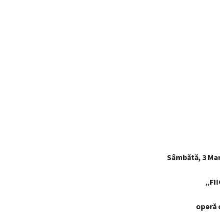
Sâmbătă, 3 Mart
„FI
operă 