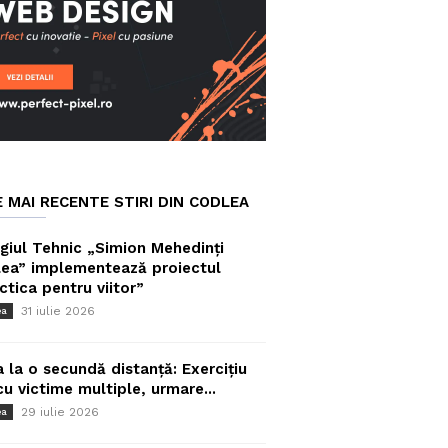
E MAI RECENTE STIRI DIN CODLEA
giul Tehnic „Simion Mehedinți
ea” implementează proiectul
ctica pentru viitor”
31 iulie 2026
ea
a la o secundă distanță: Exercițiu
cu victime multiple, urmare...
29 iulie 2026
ea