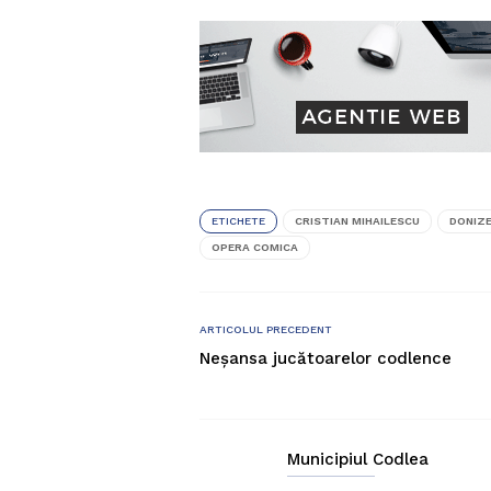
ETICHETE
CRISTIAN MIHAILESCU
DONIZ
OPERA COMICA
ARTICOLUL PRECEDENT
Neşansa jucătoarelor codlence
Municipiul Codlea