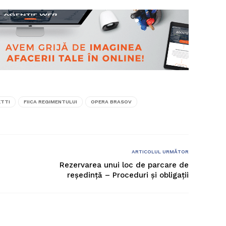
ETTI
FIICA REGIMENTULUI
OPERA BRASOV
ARTICOLUL URMĂTOR
Rezervarea unui loc de parcare de
reşedinţă – Proceduri şi obligaţii