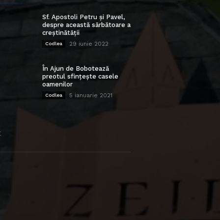
Sf. Apostoli Petru și Pavel,
despre această sărbătoare a
creștinătății
29 iunie 2022
Codlea
În Ajun de Bobotează
preotul sfințește casele
oamenilor
5 ianuarie 2021
Codlea
E