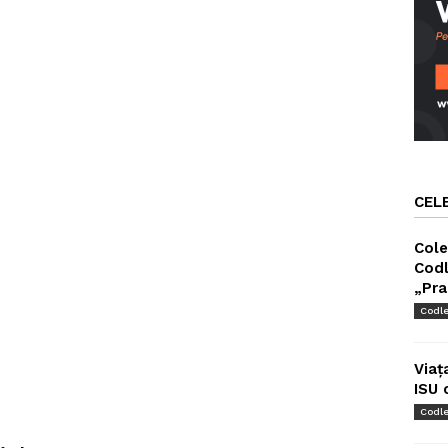
CEL
Cole
Codl
„Pra
Codl
Viaț
ISU 
Codl