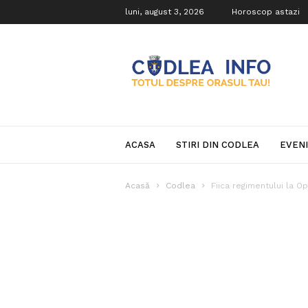
luni, august 3, 2026
Horoscop astazi
Codlea
Info
ACASA
STIRI DIN CODLEA
EVEN
Acasă
Codlea
Fiica regimentului la O