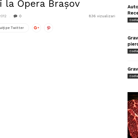
i la Opera Braşov
Auto
Rec
2012
0
836 vizualizari
Codl
uiți pe Twitter
Grav
pier
Codl
Grav
Codl