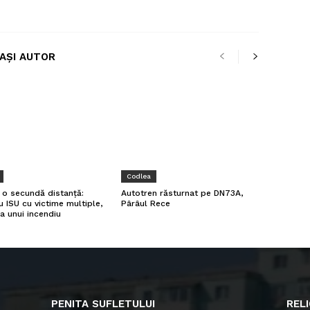
LAȘI AUTOR
Codlea
a o secundă distanță:
Autotren răsturnat pe DN73A,
u ISU cu victime multiple,
Pârâul Rece
a unui incendiu
PENITA SUFLETULUI
RELI