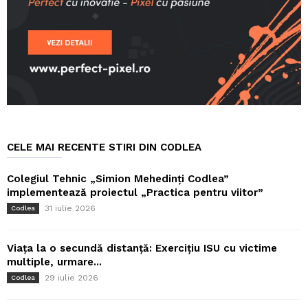
CELE MAI RECENTE STIRI DIN CODLEA
Colegiul Tehnic „Simion Mehedinți Codlea”
implementează proiectul „Practica pentru viitor”
31 iulie 2026
Codlea
Viața la o secundă distanță: Exercițiu ISU cu victime
multiple, urmare...
29 iulie 2026
Codlea