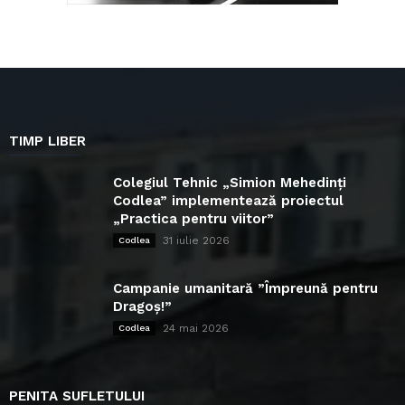
TIMP LIBER
Colegiul Tehnic „Simion Mehedinți
Codlea” implementează proiectul
„Practica pentru viitor”
31 iulie 2026
Codlea
Campanie umanitară ”Împreună pentru
Dragoș!”
24 mai 2026
Codlea
PENITA SUFLETULUI