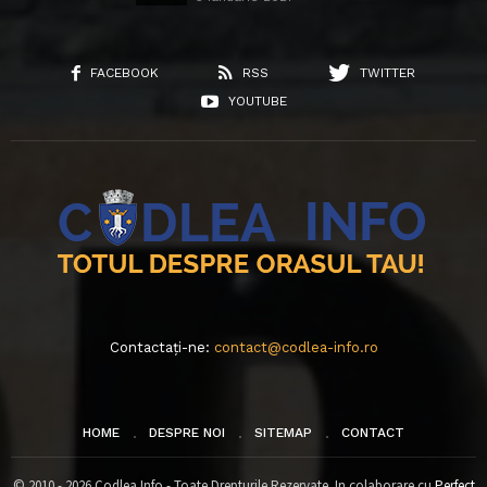
FACEBOOK
RSS
TWITTER
YOUTUBE
Contactați-ne:
contact@codlea-info.ro
HOME
DESPRE NOI
SITEMAP
CONTACT
© 2010 - 2026 Codlea Info - Toate Drepturile Rezervate. In colaborare cu
Perfect