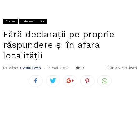
Codlea
Informatii utile
Fără declarații pe proprie
răspundere și în afara
localității
De către
Ovidiu Stan
7 mai 2020
0
6.988 vizualizari