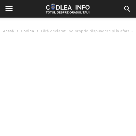
Acasă
Codlea
Fără declarații pe proprie răspundere și în afara localității