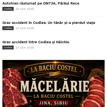
Autotren răsturnat pe DN73A, Pârâul Rece
24 iulie 2026
Codlea
Grav accident în Codlea. Un tânăr și-a pierdut viața
23 iulie 2026
Codlea
Grav accident între Codlea și Hălchiu
23 iulie 2026
Codlea