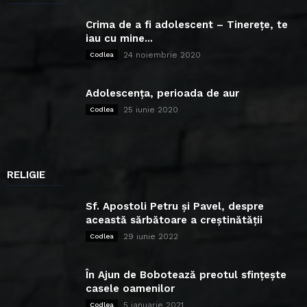
Crima de a fi adolescent – Tinerețe, te
iau cu mine...
24 noiembrie 2020
Codlea
Adolescența, perioada de aur
25 iunie 2020
Codlea
RELIGIE
Sf. Apostoli Petru și Pavel, despre
această sărbătoare a creștinătății
29 iunie 2022
Codlea
În Ajun de Bobotează preotul sfințește
casele oamenilor
5 ianuarie 2021
Codlea