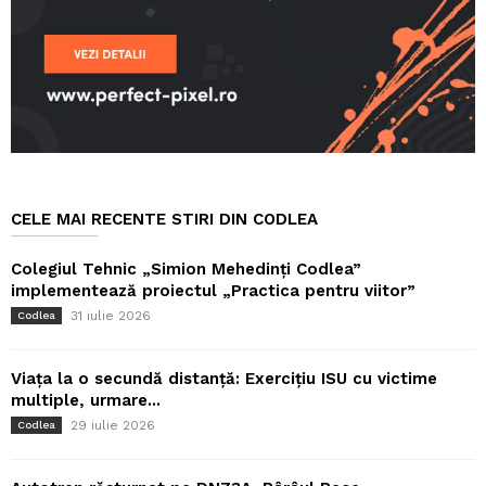
CELE MAI RECENTE STIRI DIN CODLEA
Colegiul Tehnic „Simion Mehedinți Codlea”
implementează proiectul „Practica pentru viitor”
31 iulie 2026
Codlea
Viața la o secundă distanță: Exercițiu ISU cu victime
multiple, urmare...
29 iulie 2026
Codlea