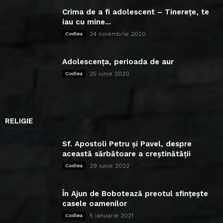
Crima de a fi adolescent – Tinerețe, te
iau cu mine...
24 noiembrie 2020
Codlea
Adolescența, perioada de aur
25 iunie 2020
Codlea
RELIGIE
Sf. Apostoli Petru și Pavel, despre
această sărbătoare a creștinătății
29 iunie 2022
Codlea
În Ajun de Bobotează preotul sfințește
casele oamenilor
5 ianuarie 2021
Codlea