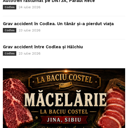
Autotren răsturnat pe DN73A, Pârâul Rece
24 iulie 2026
Codlea
Grav accident în Codlea. Un tânăr și-a pierdut viața
23 iulie 2026
Codlea
Grav accident între Codlea și Hălchiu
23 iulie 2026
Codlea