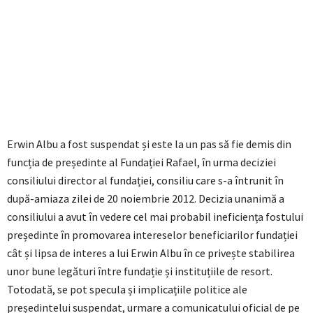
Erwin Albu a fost suspendat și este la un pas să fie demis din
funcția de președinte al Fundației Rafael, în urma deciziei
consiliului director al fundației, consiliu care s-a întrunit în
după-amiaza zilei de 20 noiembrie 2012. Decizia unanimă a
consiliului a avut în vedere cel mai probabil ineficiența fostului
președinte în promovarea intereselor beneficiarilor fundației
cât și lipsa de interes a lui Erwin Albu în ce privește stabilirea
unor bune legături între fundație și instituțiile de resort.
Totodată, se pot specula și implicațiile politice ale
președintelui suspendat, urmare a comunicatului oficial de pe