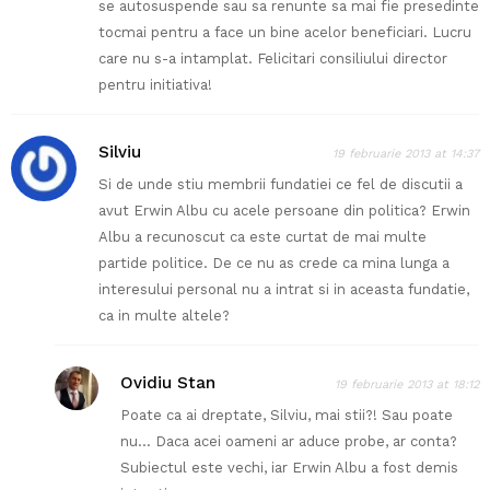
se autosuspende sau sa renunte sa mai fie presedinte
tocmai pentru a face un bine acelor beneficiari. Lucru
care nu s-a intamplat. Felicitari consiliului director
pentru initiativa!
Silviu
19 februarie 2013 at 14:37
Si de unde stiu membrii fundatiei ce fel de discutii a
avut Erwin Albu cu acele persoane din politica? Erwin
Albu a recunoscut ca este curtat de mai multe
partide politice. De ce nu as crede ca mina lunga a
interesului personal nu a intrat si in aceasta fundatie,
ca in multe altele?
Ovidiu Stan
19 februarie 2013 at 18:12
Poate ca ai dreptate, Silviu, mai stii?! Sau poate
nu… Daca acei oameni ar aduce probe, ar conta?
Subiectul este vechi, iar Erwin Albu a fost demis