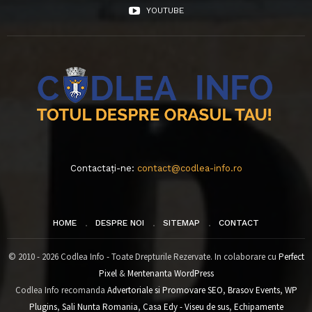
YOUTUBE
Contactați-ne:
contact@codlea-info.ro
HOME
DESPRE NOI
SITEMAP
CONTACT
© 2010 - 2026 Codlea Info - Toate Drepturile Rezervate. In colaborare cu
Perfect
Pixel
&
Mentenanta WordPress
Codlea Info recomanda
Advertoriale si Promovare SEO
,
Brasov Events
,
WP
Plugins
,
Sali Nunta Romania
,
Casa Edy - Viseu de sus
,
Echipamente