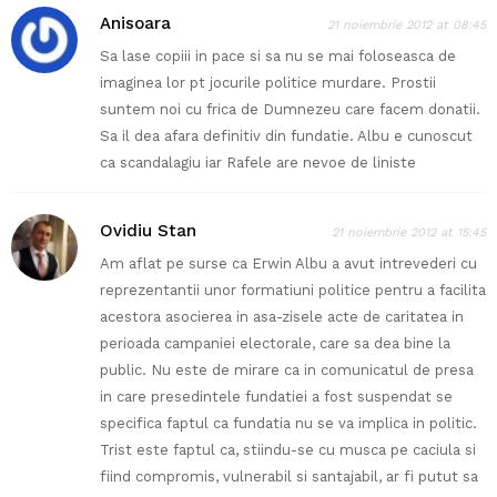
Anisoara
21 noiembrie 2012 at 08:45
Sa lase copiii in pace si sa nu se mai foloseasca de
imaginea lor pt jocurile politice murdare. Prostii
suntem noi cu frica de Dumnezeu care facem donatii.
Sa il dea afara definitiv din fundatie. Albu e cunoscut
ca scandalagiu iar Rafele are nevoe de liniste
Ovidiu Stan
21 noiembrie 2012 at 15:45
Am aflat pe surse ca Erwin Albu a avut intrevederi cu
reprezentantii unor formatiuni politice pentru a facilita
acestora asocierea in asa-zisele acte de caritatea in
perioada campaniei electorale, care sa dea bine la
public. Nu este de mirare ca in comunicatul de presa
in care presedintele fundatiei a fost suspendat se
specifica faptul ca fundatia nu se va implica in politic.
Trist este faptul ca, stiindu-se cu musca pe caciula si
fiind compromis, vulnerabil si santajabil, ar fi putut sa