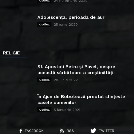
24 noiembrie 2020
Codlea
Adolescența, perioada de aur
25 iunie 2020
Codlea
RELIGIE
Sf. Apostoli Petru și Pavel, despre
această sărbătoare a creștinătății
29 iunie 2022
Codlea
În Ajun de Bobotează preotul sfințește
casele oamenilor
5 ianuarie 2021
Codlea
FACEBOOK
RSS
TWITTER