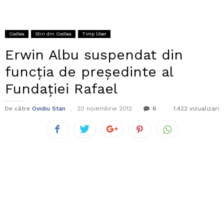
Codlea
Stiri din Codlea
Timp liber
Erwin Albu suspendat din
funcția de președinte al
Fundației Rafael
De către
Ovidiu Stan
20 noiembrie 2012
6
1.422 vizualizari