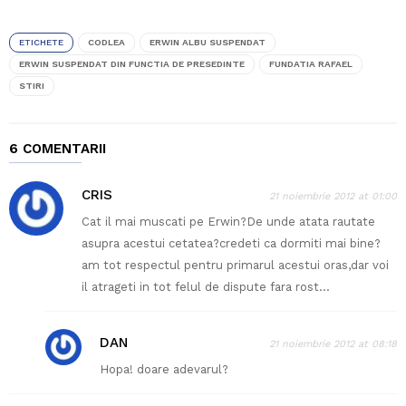
ETICHETE
CODLEA
ERWIN ALBU SUSPENDAT
ERWIN SUSPENDAT DIN FUNCTIA DE PRESEDINTE
FUNDATIA RAFAEL
STIRI
6 COMENTARII
CRIS
21 noiembrie 2012 at 01:00
Cat il mai muscati pe Erwin?De unde atata rautate
asupra acestui cetatea?credeti ca dormiti mai bine?
am tot respectul pentru primarul acestui oras,dar voi
il atrageti in tot felul de dispute fara rost…
DAN
21 noiembrie 2012 at 08:18
Hopa! doare adevarul?