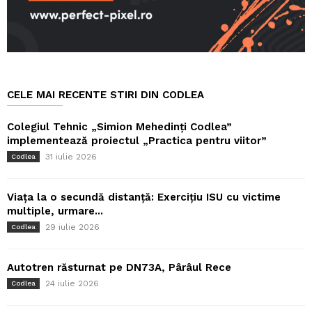
CELE MAI RECENTE STIRI DIN CODLEA
Colegiul Tehnic „Simion Mehedinți Codlea”
implementează proiectul „Practica pentru viitor”
31 iulie 2026
Codlea
Viața la o secundă distanță: Exercițiu ISU cu victime
multiple, urmare...
29 iulie 2026
Codlea
Autotren răsturnat pe DN73A, Pârâul Rece
24 iulie 2026
Codlea