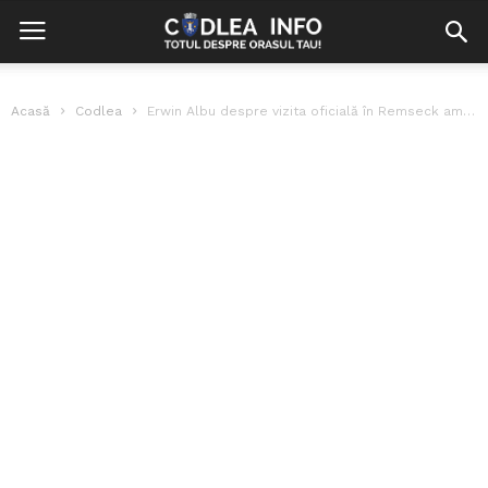
Acasă
Codlea
Erwin Albu despre vizita oficială în Remseck am Neckar