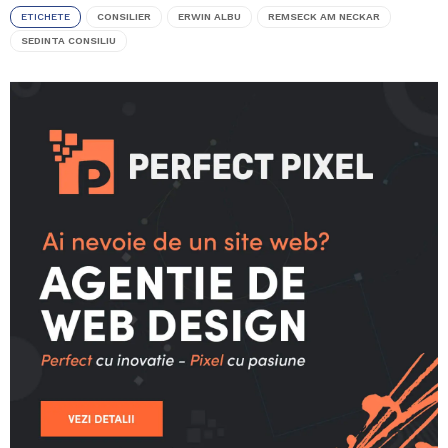
ETICHETE
CONSILIER
ERWIN ALBU
REMSECK AM NECKAR
SEDINTA CONSILIU