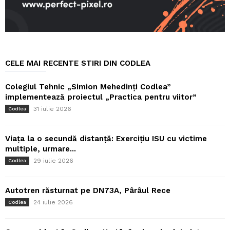
CELE MAI RECENTE STIRI DIN CODLEA
Colegiul Tehnic „Simion Mehedinți Codlea”
implementează proiectul „Practica pentru viitor”
31 iulie 2026
Codlea
Viața la o secundă distanță: Exercițiu ISU cu victime
multiple, urmare...
29 iulie 2026
Codlea
Autotren răsturnat pe DN73A, Pârâul Rece
24 iulie 2026
Codlea