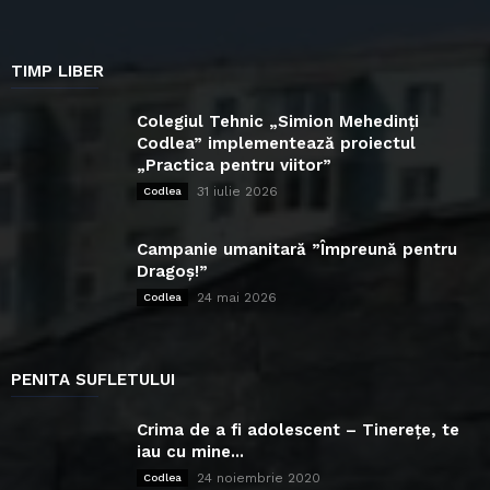
TIMP LIBER
Colegiul Tehnic „Simion Mehedinți
Codlea” implementează proiectul
„Practica pentru viitor”
31 iulie 2026
Codlea
Campanie umanitară ”Împreună pentru
Dragoș!”
24 mai 2026
Codlea
PENITA SUFLETULUI
Crima de a fi adolescent – Tinerețe, te
iau cu mine...
24 noiembrie 2020
Codlea