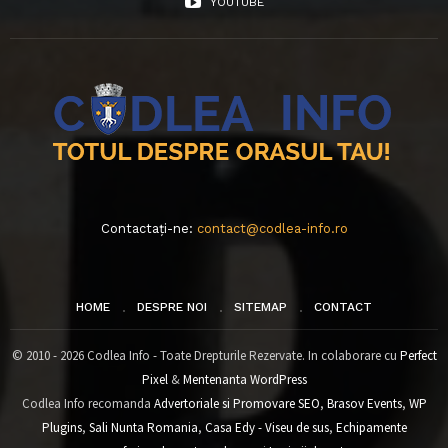
YOUTUBE
Contactați-ne:
contact@codlea-info.ro
HOME
DESPRE NOI
SITEMAP
CONTACT
© 2010 - 2026 Codlea Info - Toate Drepturile Rezervate. In colaborare cu
Perfect
Pixel
&
Mentenanta WordPress
Codlea Info recomanda
Advertoriale si Promovare SEO
,
Brasov Events
,
WP
Plugins
,
Sali Nunta Romania
,
Casa Edy - Viseu de sus
,
Echipamente