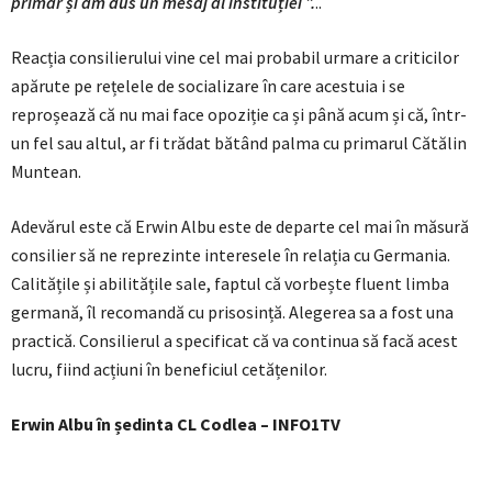
primar și am dus un mesaj al instituției ”.
..
Reacția consilierului vine cel mai probabil urmare a criticilor
apărute pe rețelele de socializare în care acestuia i se
reproșează că nu mai face opoziție ca și până acum și că, într-
un fel sau altul, ar fi trădat bătând palma cu primarul Cătălin
Muntean.
Adevărul este că Erwin Albu este de departe cel mai în măsură
consilier să ne reprezinte interesele în relația cu Germania.
Calitățile și abilitățile sale, faptul că vorbește fluent limba
germană, îl recomandă cu prisosință. Alegerea sa a fost una
practică. Consilierul a specificat că va continua să facă acest
lucru, fiind acțiuni în beneficiul cetățenilor.
Erwin Albu în ședinta CL Codlea – INFO1TV