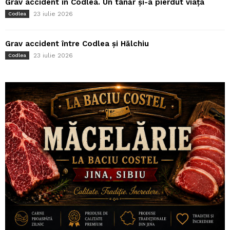
Grav accident în Codlea. Un tânăr și-a pierdut viața
23 iulie 2026
Codlea
Grav accident între Codlea și Hălchiu
23 iulie 2026
Codlea