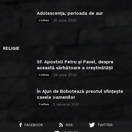
Adolescența, perioada de aur
25 iunie 2020
Codlea
RELIGIE
Sf. Apostoli Petru și Pavel, despre
această sărbătoare a creștinătății
29 iunie 2022
Codlea
În Ajun de Bobotează preotul sfințește
casele oamenilor
5 ianuarie 2021
Codlea
FACEBOOK
RSS
TWITTER