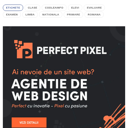
ETICHETE
CLASE
CODLEAINFO
ELEVI
EVALUARE
EXAMEN
LIMBA
NATIONALA
PRIMARE
ROMANA