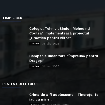
TIMP LIBER
Colegiul Tehnic „Simion Mehedinți
Codlea” implementează proiectul
„Practica pentru viitor”
31 iulie 2026
Codlea
Campanie umanitară ”Împreună pentru
Dragoș!”
24 mai 2026
Codlea
PENITA SUFLETULUI
Crima de a fi adolescent – Tinerețe, te
iau cu mine...
24 noiembrie 2020
Codlea