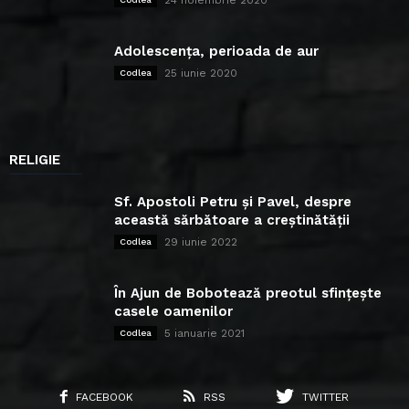
Adolescența, perioada de aur
25 iunie 2020
Codlea
RELIGIE
Sf. Apostoli Petru și Pavel, despre
această sărbătoare a creștinătății
29 iunie 2022
Codlea
În Ajun de Bobotează preotul sfințește
casele oamenilor
5 ianuarie 2021
Codlea
FACEBOOK
RSS
TWITTER