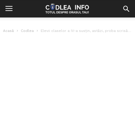
Acasă
Codlea
Elevii claselor a IV-a susţin, astăzi, proba scrisă la Limba română, la...