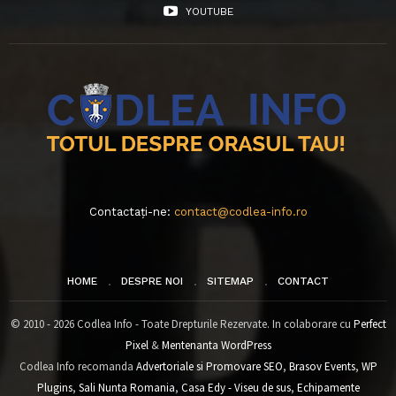
YOUTUBE
Contactați-ne:
contact@codlea-info.ro
HOME
DESPRE NOI
SITEMAP
CONTACT
© 2010 - 2026 Codlea Info - Toate Drepturile Rezervate. In colaborare cu
Perfect
Pixel
&
Mentenanta WordPress
Codlea Info recomanda
Advertoriale si Promovare SEO
,
Brasov Events
,
WP
Plugins
,
Sali Nunta Romania
,
Casa Edy - Viseu de sus
,
Echipamente