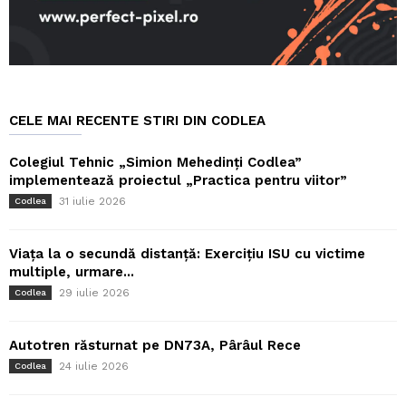
CELE MAI RECENTE STIRI DIN CODLEA
Colegiul Tehnic „Simion Mehedinți Codlea”
implementează proiectul „Practica pentru viitor”
31 iulie 2026
Codlea
Viața la o secundă distanță: Exercițiu ISU cu victime
multiple, urmare...
29 iulie 2026
Codlea
Autotren răsturnat pe DN73A, Pârâul Rece
24 iulie 2026
Codlea