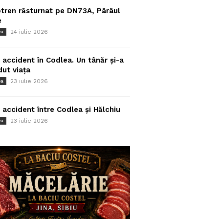
tren răsturnat pe DN73A, Pârâul
e
24 iulie 2026
ea
 accident în Codlea. Un tânăr și-a
dut viața
23 iulie 2026
ea
 accident între Codlea și Hălchiu
23 iulie 2026
ea