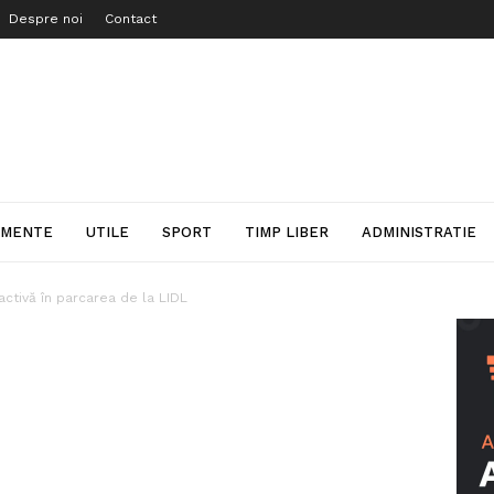
Despre noi
Contact
IMENTE
UTILE
SPORT
TIMP LIBER
ADMINISTRATIE
activă în parcarea de la LIDL