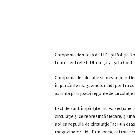
Campania derulată de LIDL și Poliția Rom
toate centrele LIDL din țară. Și la Codle
Campania de educație și prevenție rutie
în parcările magazinelor Lidl pentru copii
asimila prin joacă regulile de circulație 
Lecțiile sunt împărțite într-o secțiune 
circulație și ce reprezintă fiecare, și un
aplica regulile de circulație într-un oraș
magazinelor Lidl. Prin joacă, cei mici vo