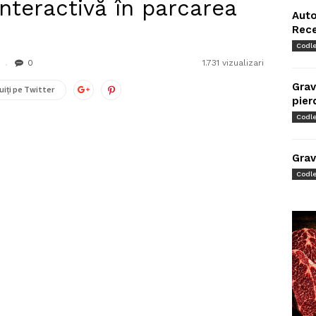
interactivă în parcarea
Auto
Rec
Codl
0
1.731 vizualizari
Grav
uiți pe Twitter
pier
Codl
Grav
Codl