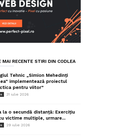
E MAI RECENTE STIRI DIN CODLEA
giul Tehnic „Simion Mehedinți
ea” implementează proiectul
ctica pentru viitor”
31 iulie 2026
ea
a la o secundă distanță: Exercițiu
cu victime multiple, urmare...
29 iulie 2026
ea