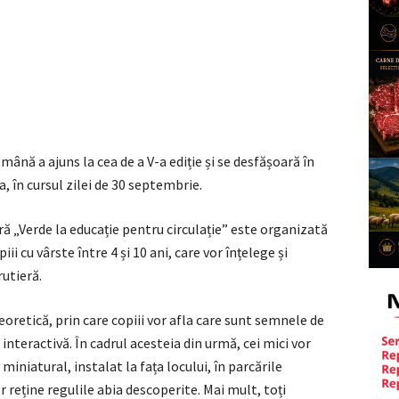
ână a ajuns la cea de a V-a ediție și se desfășoară în
a, în cursul zilei de 30 septembrie.
ră „Verde la educație pentru circulație” este organizată
i cu vârste între 4 și 10 ani, care vor înțelege și
rutieră.
teoretică, prin care copiii vor afla care sunt semnele de
a interactivă. În cadrul acesteia din urmă, cei mici vor
 miniatural, instalat la fața locului, în parcările
r reține regulile abia descoperite. Mai mult, toți