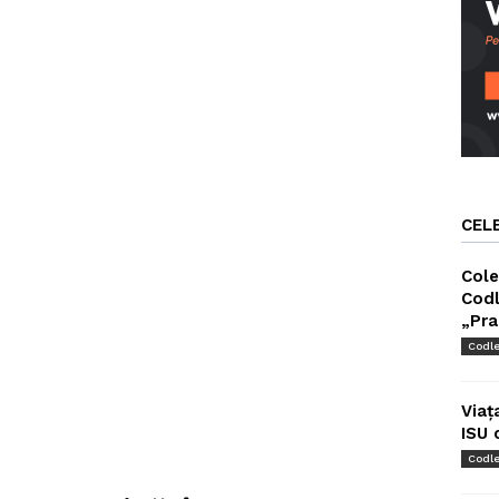
CEL
Cole
Codl
„Pra
Codl
Viaț
ISU 
Codl