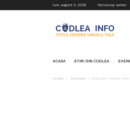
luni, august 3, 2026
Horoscop astazi
Codlea
Info
ACASA
STIRI DIN CODLEA
EVEN
Acasă
Campanii
Educație rutieră inter