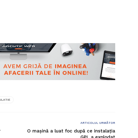
ULATIE
ARTICOLUL URMĂTOR
r
O mașină a luat foc după ce instalația
GPL a explodat