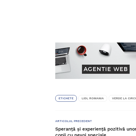
ETICHETE
LIDL ROMANIA
VERDE LA CIRC
ARTICOLUL PRECEDENT
Speranță și experiență pozitivă uno
copii cu nevoi speciale