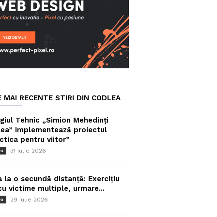
E MAI RECENTE STIRI DIN CODLEA
giul Tehnic „Simion Mehedinți
ea” implementează proiectul
ctica pentru viitor”
31 iulie 2026
ea
a la o secundă distanță: Exercițiu
cu victime multiple, urmare...
29 iulie 2026
ea