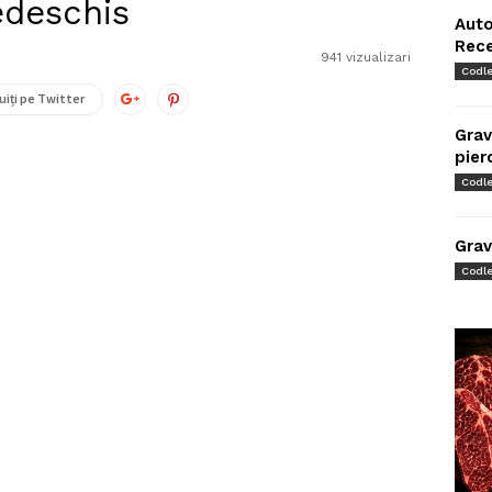
edeschis
Auto
Rec
941 vizualizari
Codl
uiți pe Twitter
Grav
pier
Codl
Grav
Codl