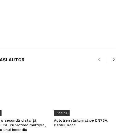
LAȘI AUTOR
Codlea
a o secundă distanță:
Autotren răsturnat pe DN73A,
u ISU cu victime multiple,
Pârâul Rece
a unui incendiu