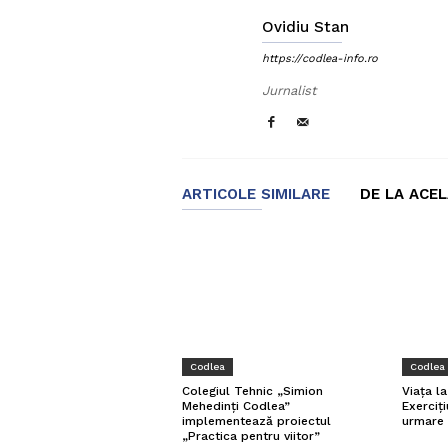
Ovidiu Stan
https://codlea-info.ro
Jurnalist
ARTICOLE SIMILARE
DE LA ACE
Codlea
Codlea
Viața l
Colegiul Tehnic „Simion
Exerciți
Mehedinți Codlea”
urmare 
implementează proiectul
„Practica pentru viitor”