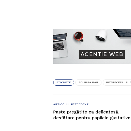
ETICHETE
ECLIPSA BAR
PETRECERI LAU
ARTICOLUL PRECEDENT
Paste pregătite ca delicatesă,
desfătare pentru papilele gustative