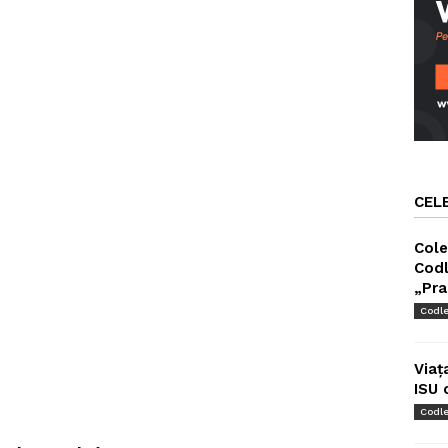
CEL
Cole
Codl
„Pra
Codl
Viaț
ISU 
Codl