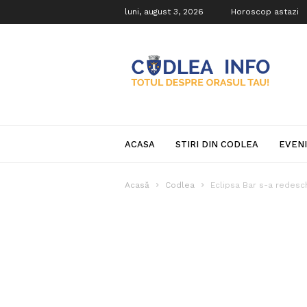
luni, august 3, 2026
Horoscop astazi
Codlea
Info
ACASA
STIRI DIN CODLEA
EVEN
Acasă
Codlea
Eclipsa Bar s-a redesc