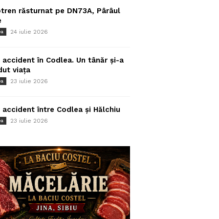
tren răsturnat pe DN73A, Pârâul
e
24 iulie 2026
ea
 accident în Codlea. Un tânăr și-a
dut viața
23 iulie 2026
ea
 accident între Codlea și Hălchiu
23 iulie 2026
ea