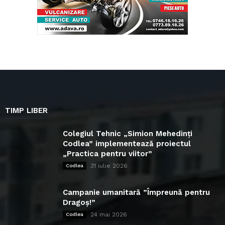
TIMP LIBER
Colegiul Tehnic „Simion Mehedinți
Codlea” implementează proiectul
„Practica pentru viitor”
31 iulie 2026
Codlea
Campanie umanitară ”Împreună pentru
Dragoș!”
24 mai 2026
Codlea