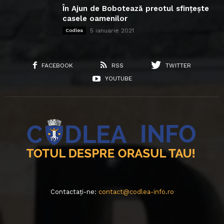
În Ajun de Bobotează preotul sfințește
casele oamenilor
5 ianuarie 2021
Codlea
FACEBOOK
RSS
TWITTER
YOUTUBE
Contactați-ne:
contact@codlea-info.ro