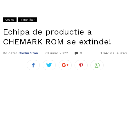
Codlea
Timp liber
Echipa de productie a
CHEMARK ROM se extinde!
De către
Ovidiu Stan
29 iunie 2022
0
1.847 vizualizari