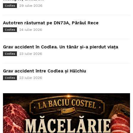
29 iulie 2026
Codlea
Autotren răsturnat pe DN73A, Pârâul Rece
24 iulie 2026
Codlea
Grav accident în Codlea. Un tânăr și-a pierdut viața
23 iulie 2026
Codlea
Grav accident între Codlea și Hălchiu
23 iulie 2026
Codlea