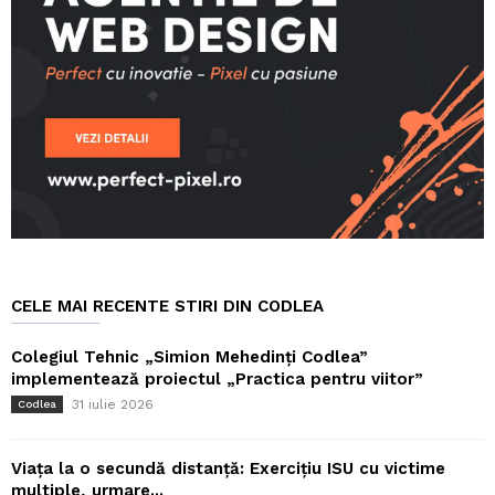
CELE MAI RECENTE STIRI DIN CODLEA
Colegiul Tehnic „Simion Mehedinți Codlea”
implementează proiectul „Practica pentru viitor”
31 iulie 2026
Codlea
Viața la o secundă distanță: Exercițiu ISU cu victime
multiple, urmare...