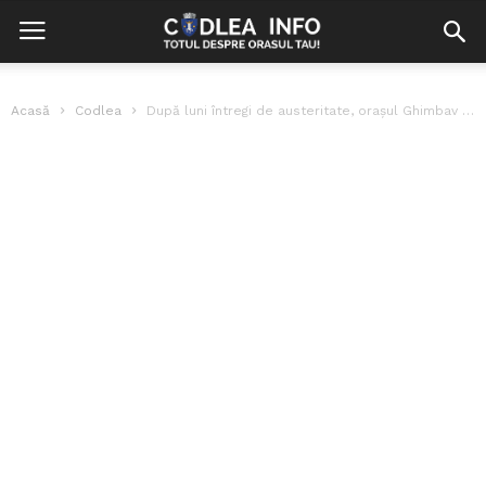
Acasă
Codlea
După luni întregi de austeritate, orașul Ghimbav iese din scenariul roșu