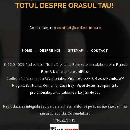
Contactați-ne:
contact@codlea-info.ro
HOME
DESPRE NOI
SITEMAP
CONTACT
© 2010 - 2026 Codlea Info - Toate Drepturile Rezervate. In colaborare cu
Perfect
Pixel
&
Mentenanta WordPress
Codlea Info recomanda
Advertoriale si Promovare SEO
,
Brasov Events
,
WP
Plugins
,
Sali Nunta Romania
,
Casa Edy - Viseu de sus
,
Echipamente
profesionale pentru saloane
si
Lenjerii de pat
Reproducerea integrala sau partiala a materialelor de pe acest site este permisa
numai cu acordul Codlea-Info.ro.
PREZENTI IN