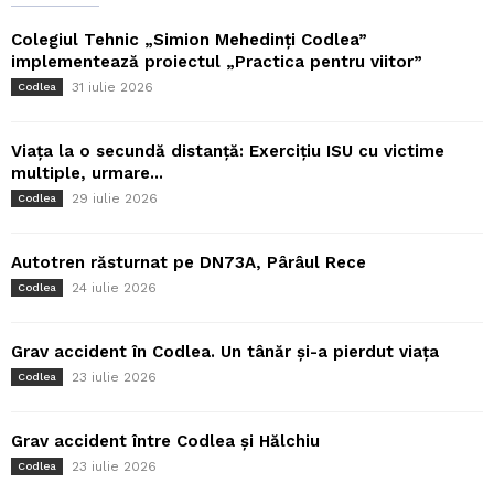
Colegiul Tehnic „Simion Mehedinți Codlea”
implementează proiectul „Practica pentru viitor”
31 iulie 2026
Codlea
Viața la o secundă distanță: Exercițiu ISU cu victime
multiple, urmare...
29 iulie 2026
Codlea
Autotren răsturnat pe DN73A, Pârâul Rece
24 iulie 2026
Codlea
Grav accident în Codlea. Un tânăr și-a pierdut viața
23 iulie 2026
Codlea
Grav accident între Codlea și Hălchiu
23 iulie 2026
Codlea