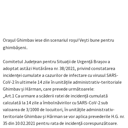
Orașul Ghimbav iese din scenariul roșu! Vești bune pentru
ghimbășeni..
Comitetul Județean pentru Situații de Urgență Brașov a
adoptat astăzi Hotărârea nr. 38/2021, privind constatarea
incidenței cumulate a cazurilor de infectare cu virusul SARS-
CoV-2 în ultimele 14 zile în unitățile administrativ-teritoriale
Ghimbav și Hărman, care prevede următoarele:
„Art.1 Ca urmare a scăderii ratei de incidență cumulată
calculată la 14 zile a îmbolnăvirilor cu SARS-CoV-2 sub
valoarea de 3/1000 de locuitori, în unitățile administrativ-
teritoriale Ghimbav și Hărman se vor aplica prevederile H.G. nr.
35 din 10.02.2021 pentru rata de incidență corespunzătoare.