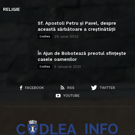
RELIGIE
Sf. Apostoli Petru și Pavel, despre
această sărbătoare a creștinătății
29 iunie 2022
Codlea
În Ajun de Bobotează preotul sfințește
casele oamenilor
5 ianuarie 2021
Codlea
FACEBOOK
RSS
TWITTER
YOUTUBE