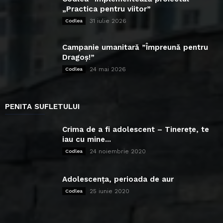
„Practica pentru viitor”
31 iulie 2026
Codlea
Campanie umanitară ”Împreună pentru
Dragoș!”
24 mai 2026
Codlea
PENITA SUFLETULUI
Crima de a fi adolescent – Tinerețe, te
iau cu mine...
24 noiembrie 2020
Codlea
Adolescența, perioada de aur
25 iunie 2020
Codlea