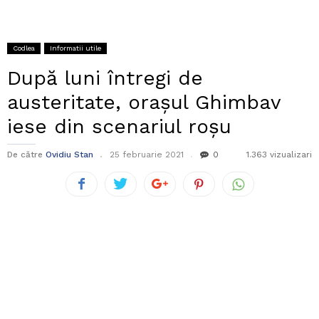
Codlea
Informatii utile
După luni întregi de
austeritate, orașul Ghimbav
iese din scenariul roșu
De către
Ovidiu Stan
25 februarie 2021
0
1.363 vizualizari