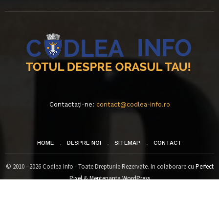
Contactați-ne:
contact@codlea-info.ro
HOME
DESPRE NOI
SITEMAP
CONTACT
© 2010 - 2026 Codlea Info - Toate Drepturile Rezervate. In colaborare cu
Perfect
Pixel
&
Mentenanta WordPress
Codlea Info recomanda
Advertoriale si Promovare SEO
,
Brasov Events
,
WP
Plugins
,
Sali Nunta Romania
,
Casa Edy - Viseu de sus
,
Echipamente
profesionale pentru saloane
si
Lenjerii de pat