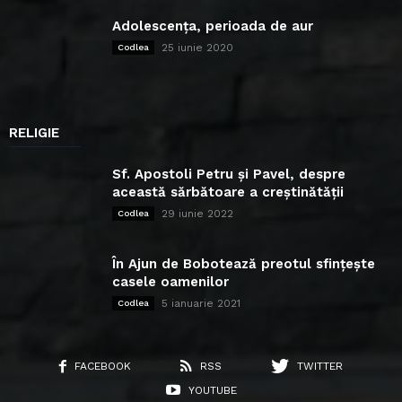
Adolescența, perioada de aur
25 iunie 2020
Codlea
RELIGIE
Sf. Apostoli Petru și Pavel, despre
această sărbătoare a creștinătății
29 iunie 2022
Codlea
În Ajun de Bobotează preotul sfințește
casele oamenilor
5 ianuarie 2021
Codlea
FACEBOOK
RSS
TWITTER
YOUTUBE