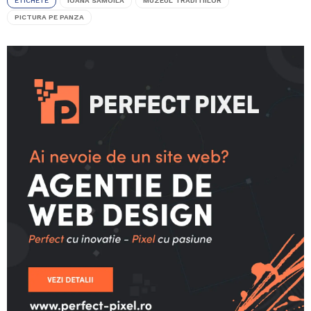
ETICHETE
IOANA SAMOILA
MUZEUL TRADITIILOR
PICTURA PE PANZA