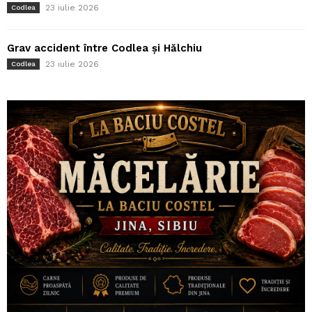
23 iulie 2026
Codlea
Grav accident între Codlea și Hălchiu
23 iulie 2026
Codlea