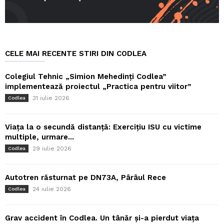
CELE MAI RECENTE STIRI DIN CODLEA
Colegiul Tehnic „Simion Mehedinți Codlea”
implementează proiectul „Practica pentru viitor”
31 iulie 2026
Codlea
Viața la o secundă distanță: Exercițiu ISU cu victime
multiple, urmare...
29 iulie 2026
Codlea
Autotren răsturnat pe DN73A, Pârâul Rece
24 iulie 2026
Codlea
Grav accident în Codlea. Un tânăr și-a pierdut viața