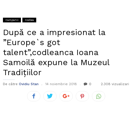
Campanii
Codlea
După ce a impresionat la
”Europe`s got
talent”,codleanca Ioana
Samoilă expune la Muzeul
Tradițiilor
De către
Ovidiu Stan
14 noiembrie 2018
0
2.308 vizualizari