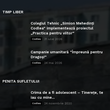
TIMP LIBER
Colegiul Tehnic „Simion Mehedinți
Codlea” implementează proiectul
„Practica pentru viitor”
31 iulie 2026
Codlea
Campanie umanitară ”Împreună pentru
Dragoș!”
24 mai 2026
Codlea
PENITA SUFLETULUI
Crima de a fi adolescent – Tinerețe, te
iau cu mine...
24 noiembrie 2020
Codlea