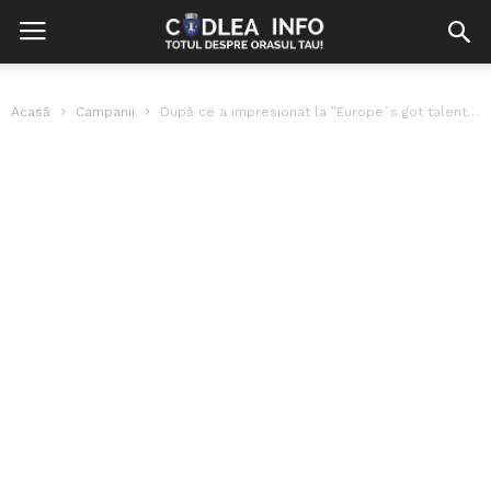
Acasă
Campanii
După ce a impresionat la ”Europe`s got talent”,codleanca Ioana Samoilă expune la...