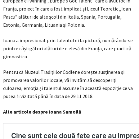
european eTwinning „Europe’s Got Talent” care a avut loc în
Franța, proiect în care a fost implicat și Liceul Teoretic „Ioan
Pascu” alături de alte şcoli din Italia, Spania, Portugalia,
Estonia, Germania, Lituania şi Polonia.
Ioana a impresionat prin talentul ei la pictură, numărându-se
printre câștigători alături de o elevă din Franţa, care practică
gimnastica.
Pentru că Muzeul Tradițiilor Codlene dorește susținerea și
promovarea valorilor locale, vă invităm să descoperiți
culoarea, emoția și talentul ascunse în această expoziție ce va
putea fi vizitată până în data de 29.11.2018.
Alte articole despre Ioana Samoilă