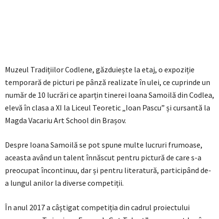
Muzeul Tradițiilor Codlene, găzduiește la etaj, o expoziție
temporară de picturi pe pânză realizate în ulei, ce cuprinde un
număr de 10 lucrări ce aparțin tinerei Ioana Samoilă din Codlea,
elevă în clasa a XI la Liceul Teoretic „Ioan Pascu” și cursantă la
Magda Vacariu Art School din Brașov.
Despre Ioana Samoilă se pot spune multe lucruri frumoase,
aceasta având un talent înnăscut pentru pictură de care s-a
preocupat încontinuu, dar și
pentru literatură, participând de-
a lungul anilor la diverse competiții.
În anul 2017 a câștigat competiția din cadrul proiectului