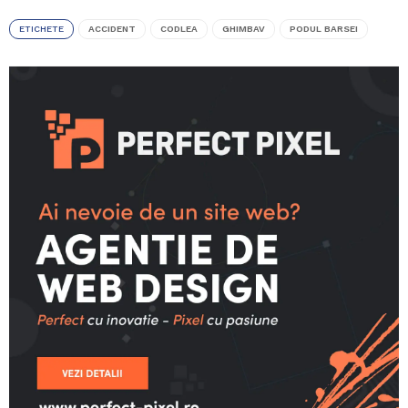
ETICHETE
ACCIDENT
CODLEA
GHIMBAV
PODUL BARSEI