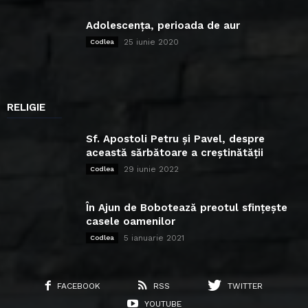
Adolescența, perioada de aur
25 iunie 2020
Codlea
RELIGIE
Sf. Apostoli Petru și Pavel, despre
această sărbătoare a creștinătății
29 iunie 2022
Codlea
În Ajun de Bobotează preotul sfințește
casele oamenilor
5 ianuarie 2021
Codlea
FACEBOOK
RSS
TWITTER
YOUTUBE