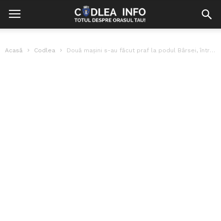
Acasă
Codlea
Două mașini s-au făcut praf la podul Bârsei, între Codlea și Ghimbav