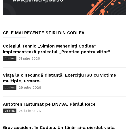
CELE MAI RECENTE STIRI DIN CODLEA
Colegiul Tehnic „Simion Mehedinți Codlea”
implementează proiectul „Practica pentru viitor”
31 iulie 2026
Codlea
Viața la o secundă distanță: Exercițiu ISU cu victime
multiple, urmare...
29 iulie 2026
Codlea
Autotren răsturnat pe DN73A, Pârâul Rece
24 iulie 2026
Codlea
Grav accident în Codlea. Un tânăr și-a pierdut viața