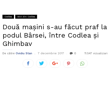
Codlea
Stiri din Codlea
Două mașini s-au făcut praf la
podul Bârsei, între Codlea și
Ghimbav
De către
Ovidiu Stan
7 decembrie 2017
0
11.547 vizualizari