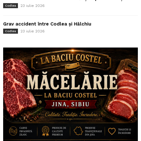
23 iulie 2026
Codlea
Grav accident între Codlea și Hălchiu
23 iulie 2026
Codlea