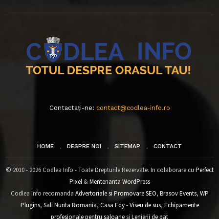
Contactați-ne:
contact@codlea-info.ro
HOME
DESPRE NOI
SITEMAP
CONTACT
© 2010 - 2026 Codlea Info - Toate Drepturile Rezervate. In colaborare cu
Perfect
Pixel
&
Mentenanta WordPress
Codlea Info recomanda
Advertoriale si Promovare SEO
,
Brasov Events
,
WP
Plugins
,
Sali Nunta Romania
,
Casa Edy - Viseu de sus
,
Echipamente
profesionale pentru saloane
si
Lenjerii de pat