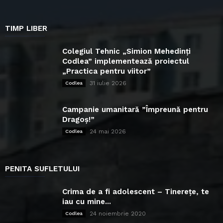
TIMP LIBER
Colegiul Tehnic „Simion Mehedinți
Codlea” implementează proiectul
„Practica pentru viitor”
31 iulie 2026
Codlea
Campanie umanitară ”Împreună pentru
Dragoș!”
24 mai 2026
Codlea
PENITA SUFLETULUI
Crima de a fi adolescent – Tinerețe, te
iau cu mine...
24 noiembrie 2020
Codlea