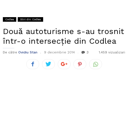
Codlea
Stiri din Codlea
Două autoturisme s-au trosnit
într-o intersecție din Codlea
De către
Ovidiu Stan
9 decembrie 2014
3
1.459 vizualizari