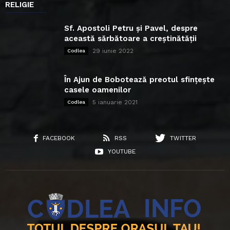
RELIGIE
Sf. Apostoli Petru și Pavel, despre
această sărbătoare a creștinătății
29 iunie 2022
Codlea
În Ajun de Bobotează preotul sfințește
casele oamenilor
5 ianuarie 2021
Codlea
FACEBOOK
RSS
TWITTER
YOUTUBE