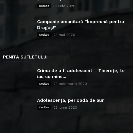
31 iulie 2026
Codlea
Campanie umanitară ”Împreună pentru
Dragoș!”
24 mai 2026
Codlea
PENITA SUFLETULUI
Crima de a fi adolescent – Tinerețe, te
iau cu mine...
24 noiembrie 2020
Codlea
Adolescența, perioada de aur
25 iunie 2020
Codlea