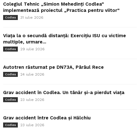
Colegiul Tehnic „Simion Mehedinți Codlea”
implementează proiectul „Practica pentru viitor”
31 iulie 2026
Codlea
Viața la o secundă distanță: Exercițiu ISU cu victime
multiple, urmare...
29 iulie 2026
Codlea
Autotren răsturnat pe DN73A, Pârâul Rece
24 iulie 2026
Codlea
Grav accident în Codlea. Un tânăr și-a pierdut viața
23 iulie 2026
Codlea
Grav accident între Codlea și Hălchiu
23 iulie 2026
Codlea