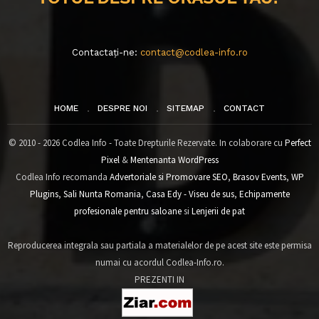
Contactați-ne:
contact@codlea-info.ro
HOME
DESPRE NOI
SITEMAP
CONTACT
© 2010 - 2026 Codlea Info - Toate Drepturile Rezervate. In colaborare cu
Perfect
Pixel
&
Mentenanta WordPress
Codlea Info recomanda
Advertoriale si Promovare SEO
,
Brasov Events
,
WP
Plugins
,
Sali Nunta Romania
,
Casa Edy - Viseu de sus
,
Echipamente
profesionale pentru saloane
si
Lenjerii de pat
Reproducerea integrala sau partiala a materialelor de pe acest site este permisa
numai cu acordul Codlea-Info.ro.
PREZENTI IN