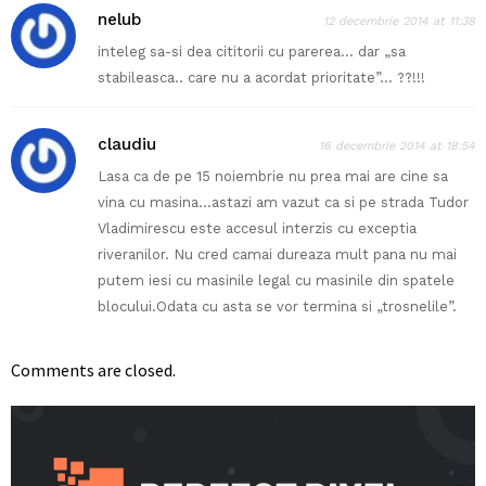
nelub
12 decembrie 2014 at 11:38
inteleg sa-si dea cititorii cu parerea… dar „sa
stabileasca.. care nu a acordat prioritate”… ??!!!
claudiu
16 decembrie 2014 at 18:54
Lasa ca de pe 15 noiembrie nu prea mai are cine sa
vina cu masina…astazi am vazut ca si pe strada Tudor
Vladimirescu este accesul interzis cu exceptia
riveranilor. Nu cred camai dureaza mult pana nu mai
putem iesi cu masinile legal cu masinile din spatele
blocului.Odata cu asta se vor termina si „trosnelile”.
Comments are closed.