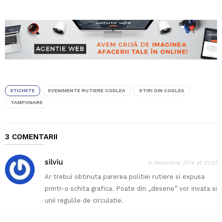
ETICHETE
EVENIMENTE RUTIERE CODLEA
STIRI DIN CODLEA
TAMPONARE
3 COMENTARII
silviu
9 decembrie 2014 at 23:53
Ar trebui obtinuta parerea politiei rutiere si expusa
printr-o schita grafica. Poate din „desene” vor invata si
unii regulile de circulatie.