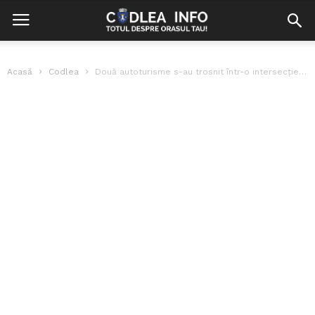
Acasă
Codlea
Două autoturisme s-au trosnit într-o intersecție din Codlea