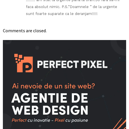
faca absolut nimic. P.S.”Doamnele ” de la urgente
sunt foarte suparate ca le deranjam!!!!!
Comments are closed.