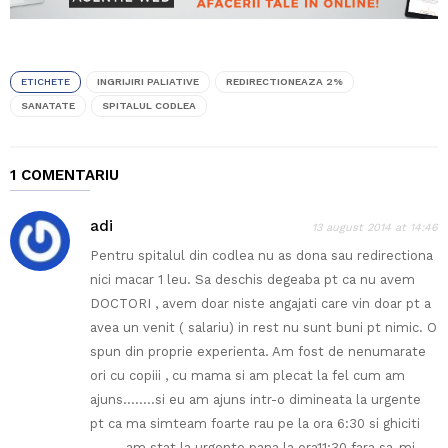
ETICHETE
INGRIJIRI PALIATIVE
REDIRECTIONEAZA 2%
SANATATE
SPITALUL CODLEA
1 COMENTARIU
adi
13 august 2014 at 14:46
Pentru spitalul din codlea nu as dona sau redirectiona
nici macar 1 leu. Sa deschis degeaba pt ca nu avem
DOCTORI , avem doar niste angajati care vin doar pt a
avea un venit ( salariu) in rest nu sunt buni pt nimic. O
spun din proprie experienta. Am fost de nenumarate
ori cu copiii , cu mama si am plecat la fel cum am
ajuns……..si eu am ajuns intr-o dimineata la urgente
pt ca ma simteam foarte rau pe la ora 6:30 si ghiciti
…….. am stat la urgente pana la ora11:30 fara sa-mi