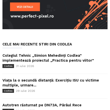
CELE MAI RECENTE STIRI DIN CODLEA
Colegiul Tehnic „Simion Mehedinți Codlea”
implementează proiectul „Practica pentru viitor”
31 iulie 2026
Codlea
Viața la o secundă distanță: Exercițiu ISU cu victime
multiple, urmare...
29 iulie 2026
Codlea
Autotren răsturnat pe DN73A, Pârâul Rece