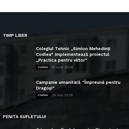
TIMP LIBER
Colegiul Tehnic „Simion Mehedinți
Codlea” implementează proiectul
„Practica pentru viitor”
31 iulie 2026
Codlea
Campanie umanitară ”Împreună pentru
Dragoș!”
24 mai 2026
Codlea
PENITA SUFLETULUI