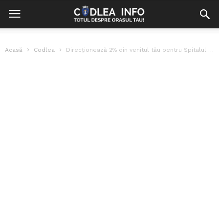
Acasă
Codlea
Direcționează 2% din venitul tău pentru Spitalul Municipal Codlea