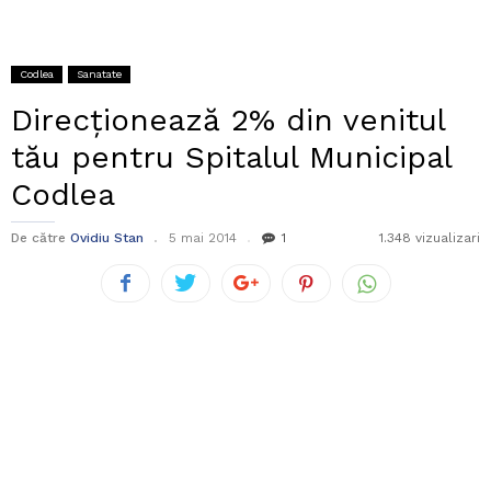
Codlea
Sanatate
Direcționează 2% din venitul
tău pentru Spitalul Municipal
Codlea
De către
Ovidiu Stan
5 mai 2014
1
1.348 vizualizari