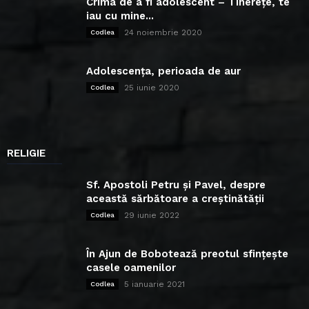
Crima de a fi adolescent – Tinerețe, te
iau cu mine...
24 noiembrie 2020
Codlea
Adolescența, perioada de aur
25 iunie 2020
Codlea
RELIGIE
Sf. Apostoli Petru și Pavel, despre
această sărbătoare a creștinătății
29 iunie 2022
Codlea
În Ajun de Bobotează preotul sfințește
casele oamenilor
5 ianuarie 2021
Codlea