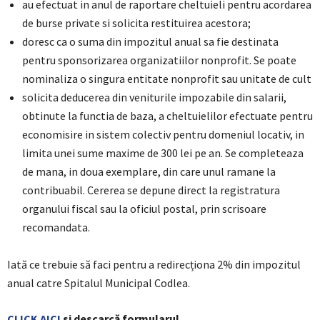
au efectuat in anul de raportare cheltuieli pentru acordarea
de burse private si solicita restituirea acestora;
doresc ca o suma din impozitul anual sa fie destinata
pentru sponsorizarea organizatiilor nonprofit. Se poate
nominaliza o singura entitate nonprofit sau unitate de cult
solicita deducerea din veniturile impozabile din salarii,
obtinute la functia de baza, a cheltuielilor efectuate pentru
economisire in sistem colectiv pentru domeniul locativ, in
limita unei sume maxime de 300 lei pe an. Se completeaza
de mana, in doua exemplare, din care unul ramane la
contribuabil. Cererea se depune direct la registratura
organului fiscal sau la oficiul postal, prin scrisoare
recomandata.
Iată ce trebuie să faci pentru a redirecționa 2% din impozitul
anual catre Spitalul Municipal Codlea.
CLICK AICI
si descarcă formularul