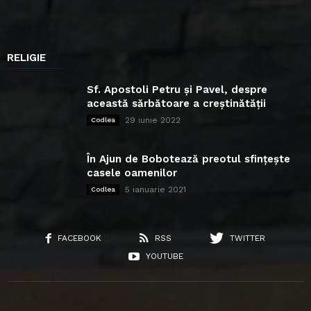
RELIGIE
Sf. Apostoli Petru și Pavel, despre
această sărbătoare a creștinătății
29 iunie 2022
Codlea
În Ajun de Bobotează preotul sfințește
casele oamenilor
5 ianuarie 2021
Codlea
FACEBOOK
RSS
TWITTER
YOUTUBE