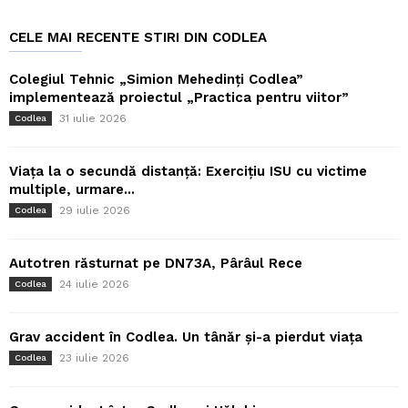
CELE MAI RECENTE STIRI DIN CODLEA
Colegiul Tehnic „Simion Mehedinți Codlea”
implementează proiectul „Practica pentru viitor”
31 iulie 2026
Codlea
Viața la o secundă distanță: Exercițiu ISU cu victime
multiple, urmare...
29 iulie 2026
Codlea
Autotren răsturnat pe DN73A, Pârâul Rece
24 iulie 2026
Codlea
Grav accident în Codlea. Un tânăr și-a pierdut viața
23 iulie 2026
Codlea