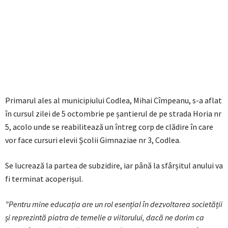
Primarul ales al municipiului Codlea, Mihai Cîmpeanu, s-a aflat
în cursul zilei de 5 octombrie pe șantierul de pe strada Horia nr
5, acolo unde se reabilitează un întreg corp de clădire în care
vor face cursuri elevii Școlii Gimnaziae nr 3, Codlea.
Se lucrează la partea de subzidire, iar până la sfârșitul anului va
fi terminat acoperișul.
”Pentru mine educația a
re un rol esențial în dezvoltarea societății
și reprezintă piatra de temelie a viitorului, dacă ne dorim ca