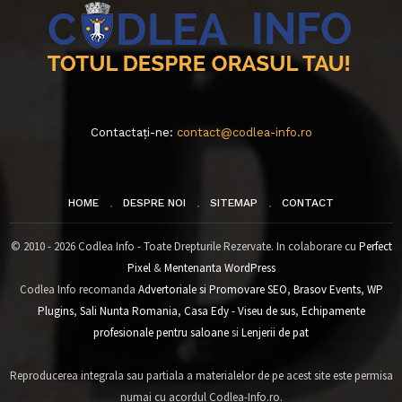
Contactați-ne:
contact@codlea-info.ro
HOME
DESPRE NOI
SITEMAP
CONTACT
© 2010 - 2026 Codlea Info - Toate Drepturile Rezervate. In colaborare cu
Perfect
Pixel
&
Mentenanta WordPress
Codlea Info recomanda
Advertoriale si Promovare SEO
,
Brasov Events
,
WP
Plugins
,
Sali Nunta Romania
,
Casa Edy - Viseu de sus
,
Echipamente
profesionale pentru saloane
si
Lenjerii de pat
Reproducerea integrala sau partiala a materialelor de pe acest site este permisa
numai cu acordul Codlea-Info.ro.