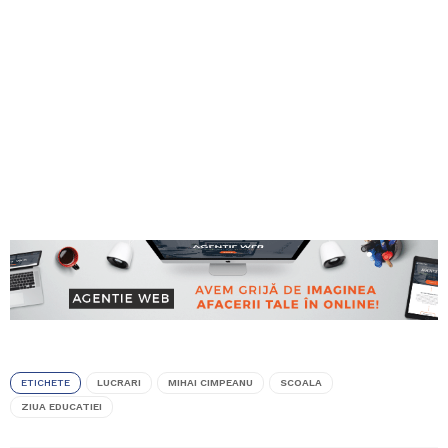
ETICHETE
LUCRARI
MIHAI CIMPEANU
SCOALA
ZIUA EDUCATIEI