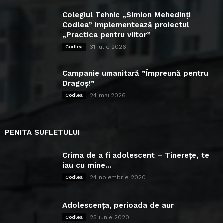
Colegiul Tehnic „Simion Mehedinți
Codlea” implementează proiectul
„Practica pentru viitor”
31 iulie 2026
Codlea
Campanie umanitară ”Împreună pentru
Dragoș!”
24 mai 2026
Codlea
PENITA SUFLETULUI
Crima de a fi adolescent – Tinerețe, te
iau cu mine...
24 noiembrie 2020
Codlea
Adolescența, perioada de aur
25 iunie 2020
Codlea