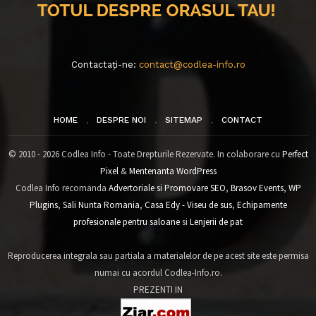
Contactați-ne:
contact@codlea-info.ro
HOME
DESPRE NOI
SITEMAP
CONTACT
© 2010 - 2026 Codlea Info - Toate Drepturile Rezervate. In colaborare cu
Perfect
Pixel
&
Mentenanta WordPress
Codlea Info recomanda
Advertoriale si Promovare SEO
,
Brasov Events
,
WP
Plugins
,
Sali Nunta Romania
,
Casa Edy - Viseu de sus
,
Echipamente
profesionale pentru saloane
si
Lenjerii de pat
Reproducerea integrala sau partiala a materialelor de pe acest site este permisa
numai cu acordul Codlea-Info.ro.
PREZENTI IN