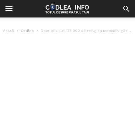
Acasă
Codlea
Date oficiale: 175.000 de refugiați ucraineni, găzduiți de România