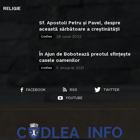
RELIGIE
Sf. Apostoli Petru și Pavel, despre
această sărbătoare a creștinătății
29 iunie 2022
Codlea
În Ajun de Bobotează preotul sfințește
casele oamenilor
5 ianuarie 2021
Codlea
FACEBOOK
RSS
TWITTER
YOUTUBE