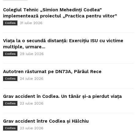
Colegiul Tehnic „Simion Mehedinți Codlea”
implementează proiectul „Practica pentru viitor”
31 iulie 2026
Codlea
Viața la o secundă distanță: Exercițiu ISU cu victime
multiple, urmare...
29 iulie 2026
Codlea
Autotren răsturnat pe DN73A, Pârâul Rece
24 iulie 2026
Codlea
Grav accident în Codlea. Un tânăr și-a pierdut viața
23 iulie 2026
Codlea
Grav accident între Codlea și Hălchiu
23 iulie 2026
Codlea