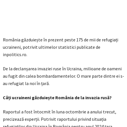
România găzduiește în prezent peste 175 de mii de refugiați
ucraineni, potrivit ultimelor statistici publicate de
inpolitics.ro.
De la declanșarea invaziei ruse în Ucraina, milioane de oameni
au fugit din calea bombardamentelor. O mare parte dintre ei s-
au refugiat la noi în țară.
Câți ucraineni găzduiește România de la invazia rusă?
Raportul a fost întocmit în luna octombrie a anului trecut,
precizează experții. Potrivit raportului privind situația
refugiaților din Ucraina în România pentru anul 2024 țara