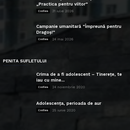
„Practica pentru viitor”
31 iulie 2026
Codlea
Campanie umanitară ”Împreună pentru
Dragoș!”
24 mai 2026
Codlea
PENITA SUFLETULUI
Crima de a fi adolescent – Tinerețe, te
iau cu mine...
24 noiembrie 2020
Codlea
Adolescența, perioada de aur
25 iunie 2020
Codlea