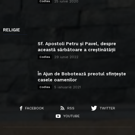
25 iunie 2020
Codlea
RELIGIE
Sf. Apostoli Petru și Pavel, despre
această sărbătoare a creștinătății
29 iunie 2022
Codlea
În Ajun de Bobotează preotul sfințește
casele oamenilor
5 ianuarie 2021
Codlea
FACEBOOK
RSS
TWITTER
YOUTUBE