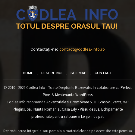
Contactați-ne:
contact@codlea-info.ro
HOME
DESPRE NOI
SITEMAP
CONTACT
© 2010 - 2026 Codlea Info - Toate Drepturile Rezervate. In colaborare cu
Perfect
Pixel
&
Mentenanta WordPress
Codlea Info recomanda
Advertoriale si Promovare SEO
,
Brasov Events
,
WP
Plugins
,
Sali Nunta Romania
,
Casa Edy - Viseu de sus
,
Echipamente
profesionale pentru saloane
si
Lenjerii de pat
Reproducerea integrala sau partiala a materialelor de pe acest site este permisa