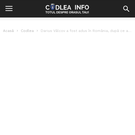
Acasă
Codlea
Darius Vâlcov a fost adus în România, după ce a fost extrădat...