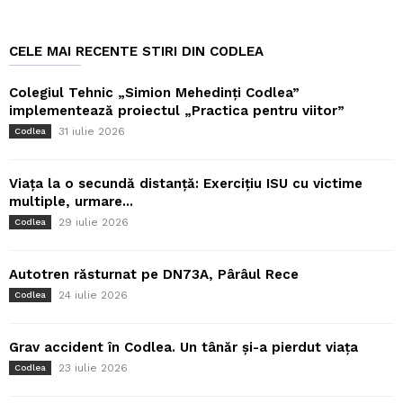
CELE MAI RECENTE STIRI DIN CODLEA
Colegiul Tehnic „Simion Mehedinți Codlea”
implementează proiectul „Practica pentru viitor”
31 iulie 2026
Codlea
Viața la o secundă distanță: Exercițiu ISU cu victime
multiple, urmare...
29 iulie 2026
Codlea
Autotren răsturnat pe DN73A, Pârâul Rece
24 iulie 2026
Codlea
Grav accident în Codlea. Un tânăr și-a pierdut viața
23 iulie 2026
Codlea