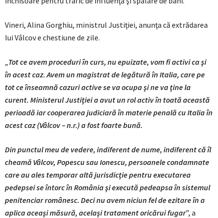
închisoare pentru trafic de influenţă şi spălare de bani.
Vineri, Alina Gorghiu, ministrul Justiţiei, anunţa că extrădarea
lui Vâlcov e chestiune de zile.
„
Tot ce avem proceduri în curs, nu epuizate, vom fi activi ca şi
în acest caz. Avem un magistrat de legătură în Italia, care pe
tot ce înseamnă cazuri active se va ocupa şi ne va ţine la
curent. Ministerul Justiţiei a avut un rol activ în toată această
perioadă iar cooperarea judiciară în materie penală cu Italia în
acest caz (Vâlcov – n.r.) a fost foarte bună.
Din punctul meu de vedere, indiferent de nume, indiferent că îl
cheamă Vâlcov, Popescu sau Ionescu, persoanele condamnate
care au ales temporar altă jurisdicţie pentru executarea
pedepsei se întorc în România şi execută pedeapsa în sistemul
penitenciar românesc. Deci nu avem niciun fel de ezitare în a
aplica aceaşi măsură, acelaşi tratament oricărui fugar
”, a