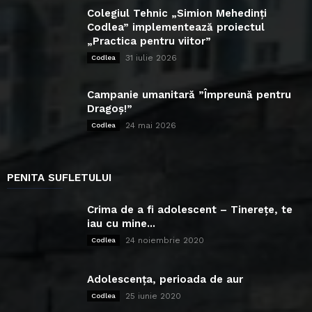
Colegiul Tehnic „Simion Mehedinți
Codlea” implementează proiectul
„Practica pentru viitor”
31 iulie 2026
Codlea
Campanie umanitară ”Împreună pentru
Dragoș!”
24 mai 2026
Codlea
PENITA SUFLETULUI
Crima de a fi adolescent – Tinerețe, te
iau cu mine...
24 noiembrie 2020
Codlea
Adolescența, perioada de aur
25 iunie 2020
Codlea