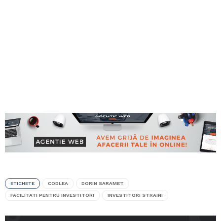
ETICHETE
CODLEA
DORIN SARAMET
FACILITATI PENTRU INVESTITORI
INVESTITORI STRAINI