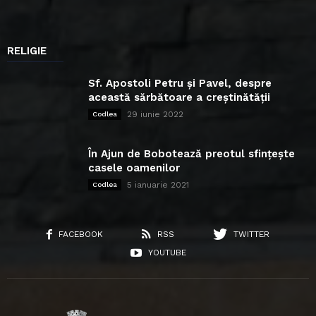
RELIGIE
Sf. Apostoli Petru și Pavel, despre
această sărbătoare a creștinătății
29 iunie 2022
Codlea
În Ajun de Bobotează preotul sfințește
casele oamenilor
5 ianuarie 2021
Codlea
FACEBOOK
RSS
TWITTER
YOUTUBE