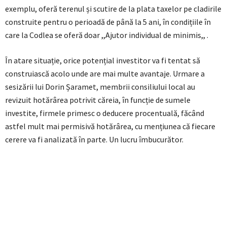
exemplu, oferă terenul și scutire de la plata taxelor pe cladirile
construite pentru o perioadă de până la 5 ani, în condițiile în
care la Codlea se oferă doar ,,Ajutor individual de minimis,, .
În atare situație, orice potențial investitor va fi tentat să
construiască acolo unde are mai multe avantaje. Urmare a
sesizării lui Dorin Șaramet, membrii consiliului local au
revizuit hotărârea potrivit căreia, în funcție de sumele
investite, firmele primesc o deducere procentuală, făcând
astfel mult mai permisivă hotărârea, cu mențiunea că fiecare
cerere va fi analizată în parte. Un lucru îmbucurător.