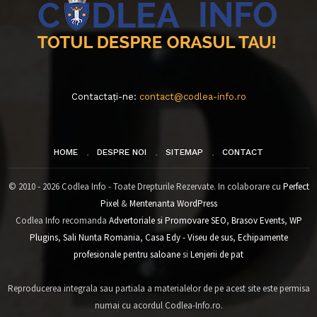
Contactați-ne:
contact@codlea-info.ro
HOME
DESPRE NOI
SITEMAP
CONTACT
© 2010 - 2026 Codlea Info - Toate Drepturile Rezervate. In colaborare cu
Perfect
Pixel
&
Mentenanta WordPress
Codlea Info recomanda
Advertoriale si Promovare SEO
,
Brasov Events
,
WP
Plugins
,
Sali Nunta Romania
,
Casa Edy - Viseu de sus
,
Echipamente
profesionale pentru saloane
si
Lenjerii de pat
Reproducerea integrala sau partiala a materialelor de pe acest site este permisa
numai cu acordul Codlea-Info.ro.