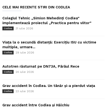
CELE MAI RECENTE STIRI DIN CODLEA
Colegiul Tehnic „Simion Mehedinți Codlea”
implementează proiectul „Practica pentru viitor”
31 iulie 2026
Codlea
Viața la o secundă distanță: Exercițiu ISU cu victime
multiple, urmare...
29 iulie 2026
Codlea
Autotren răsturnat pe DN73A, Pârâul Rece
24 iulie 2026
Codlea
Grav accident în Codlea. Un tânăr și-a pierdut viața
23 iulie 2026
Codlea
Grav accident între Codlea și Hălchiu