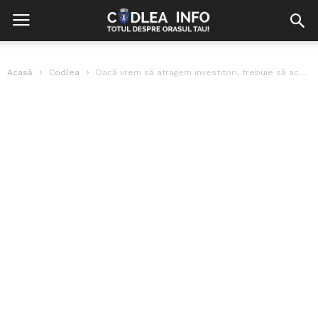
Acasă
Codlea
Dacă vrem să atragem investitori, trebuie să acordăm facilități