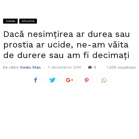
Codlea
Educatie
Dacă nesimțirea ar durea sau
prostia ar ucide, ne-am văita
de durere sau am fi decimați
De către
Ovidiu Stan
7 decembrie 2014
0
1.200 vizualizari