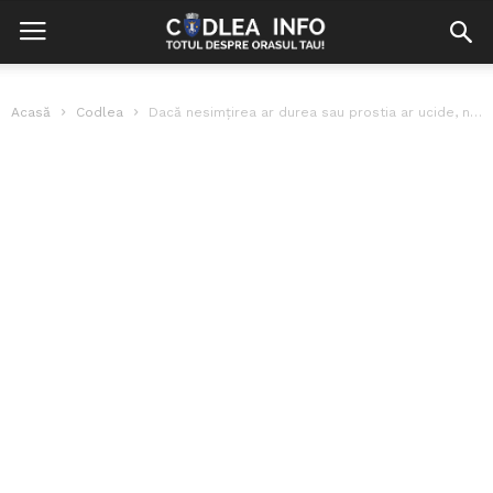
Acasă
Codlea
Dacă nesimțirea ar durea sau prostia ar ucide, ne-am văita de durere...