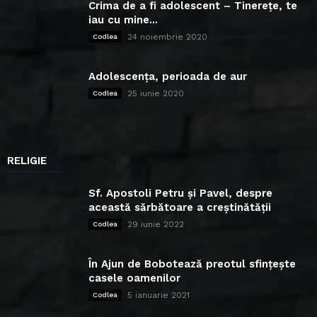
Crima de a fi adolescent – Tinerețe, te
iau cu mine...
24 noiembrie 2020
Codlea
Adolescența, perioada de aur
25 iunie 2020
Codlea
RELIGIE
Sf. Apostoli Petru și Pavel, despre
această sărbătoare a creștinătății
29 iunie 2022
Codlea
În Ajun de Bobotează preotul sfințește
casele oamenilor
5 ianuarie 2021
Codlea