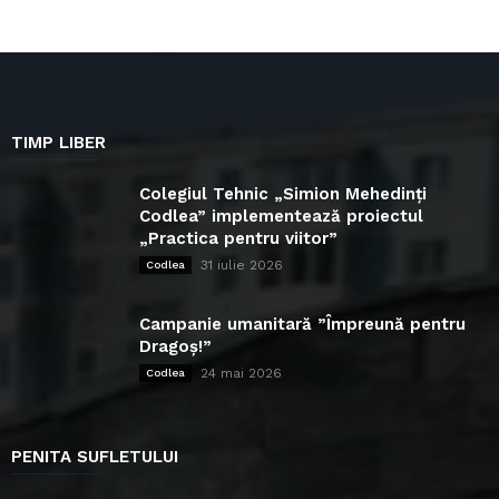
TIMP LIBER
Colegiul Tehnic „Simion Mehedinți
Codlea” implementează proiectul
„Practica pentru viitor”
31 iulie 2026
Codlea
Campanie umanitară ”Împreună pentru
Dragoș!”
24 mai 2026
Codlea
PENITA SUFLETULUI