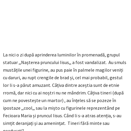
La nici o zi după aprinderea luminilor în promenadă, grupul
statuar ,,Nașterea pruncului Iisus,, a fost vandalizat. Au smuls
mustățile unei figurine, au pus paie în palmele magilor veniți
cu daruri, au rupt crengile de brad și, cel mai probabil, gestul
lor li s-a părut amuzant. Câțiva dintre aceștia sunt de etnie
rromă, dar nici cu ai noștri nu ne mândrim. Câțiva tineri (după
cum ne povestește un martor) , au înțeles să se pozeze în
ipostaze ,,cool,, sau la mișto cu figurinele reprezentând pe
Fecioara Maria și pruncul Iisus. Când li s-a atras atenția, s-au
simțit deranjați și au amenințat. Tineri fără minte sau
needucați?