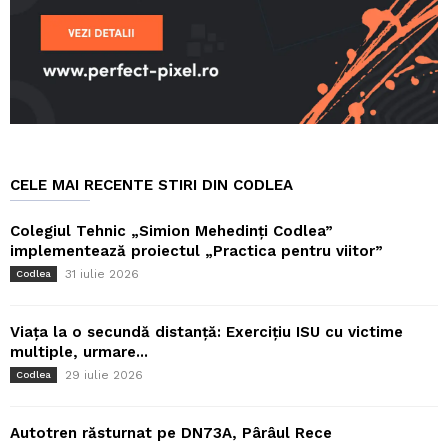
CELE MAI RECENTE STIRI DIN CODLEA
Colegiul Tehnic „Simion Mehedinți Codlea”
implementează proiectul „Practica pentru viitor”
31 iulie 2026
Codlea
Viața la o secundă distanță: Exercițiu ISU cu victime
multiple, urmare...
29 iulie 2026
Codlea
Autotren răsturnat pe DN73A, Pârâul Rece