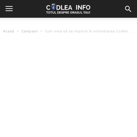
Acasă
Campanii
Cum vrea să se implice în schimbarea Codlei echipa condusă de Petrică...