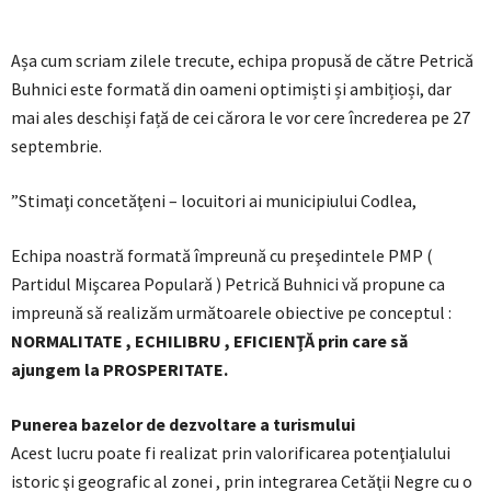
Așa cum scriam zilele trecute, echipa propusă de către Petrică
Buhnici este formată din oameni optimiști și ambițioși, dar
mai ales deschiși față de cei cărora le vor cere încrederea pe 27
septembrie.
”Stimaţi concetăţeni – locuitori ai municipiului Codlea,
Echipa noastră formată împreună cu preşedintele PMP (
Partidul Mişcarea Populară ) Petrică Buhnici vă propune ca
impreună să realizăm următoarele obiective pe conceptul :
NORMALITATE , ECHILIBRU , EFICIENŢĂ prin care să
ajungem la PROSPERITATE.
Punerea bazelor de dezvoltare a turismului
Acest lucru poate fi realizat prin valorificarea potenţialului
istoric şi geografic al zonei , prin integrarea Cetăţii Negre cu o