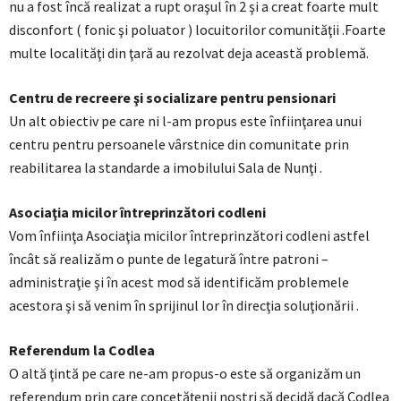
nu a fost încă realizat a rupt oraşul în 2 şi a creat foarte mult
disconfort ( fonic şi poluator ) locuitorilor comunităţii .Foarte
multe localităţi din ţară au rezolvat deja această problemă.
Centru de recreere şi socializare pentru pensionari
Un alt obiectiv pe care ni l-am propus este înfiinţarea unui
centru pentru persoanele vârstnice din comunitate prin
reabilitarea la standarde a imobilului Sala de Nunţi .
Asociaţia micilor întreprinzători codleni
Vom înfiinţa Asociaţia micilor întreprinzători codleni astfel
încât să realizăm o punte de legatură între patroni –
administraţie şi în acest mod să identificăm problemele
acestora şi să venim în sprijinul lor în direcţia soluţionării .
Referendum la Codlea
O altă ţintă pe care ne-am propus-o este să organizăm un
referendum prin care concetăţenii noştri să decidă dacă Codlea