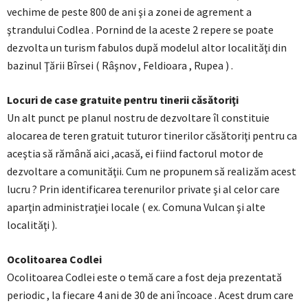
vechime de peste 800 de ani şi a zonei de agrement a
ştrandului Codlea . Pornind de la aceste 2 repere se poate
dezvolta un turism fabulos după modelul altor localităţi din
bazinul Ţării Bîrsei ( Râşnov , Feldioara , Rupea ) .
Locuri de case gratuite pentru tinerii căsătoriţi
Un alt punct pe planul nostru de dezvoltare îl constituie
alocarea de teren gratuit tuturor tinerilor căsătoriţi pentru ca
aceştia să rămână aici ,acasă, ei fiind factorul motor de
dezvoltare a comunităţii. Cum ne propunem să realizăm acest
lucru ? Prin identificarea terenurilor private şi al celor care
aparţin administraţiei locale ( ex. Comuna Vulcan şi alte
localităţi ).
Ocolitoarea Codlei
Ocolitoarea Codlei este o temă care a fost deja prezentată
periodic , la fiecare 4 ani de 30 de ani încoace . Acest drum care