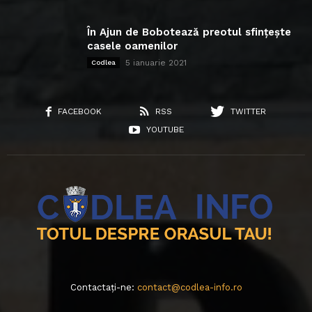
În Ajun de Bobotează preotul sfințește
casele oamenilor
5 ianuarie 2021
Codlea
FACEBOOK
RSS
TWITTER
YOUTUBE
Contactați-ne:
contact@codlea-info.ro