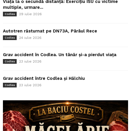
Viața la o secundă distanță: Exercițiu ISU cu victime
multiple, urmare...
29 iulie 2026
Codlea
Autotren răsturnat pe DN73A, Pârâul Rece
24 iulie 2026
Codlea
Grav accident în Codlea. Un tânăr și-a pierdut viața
23 iulie 2026
Codlea
Grav accident între Codlea și Hălchiu
23 iulie 2026
Codlea