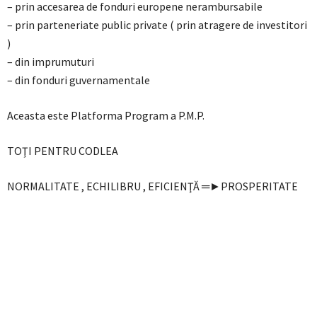
– prin accesarea de fonduri europene nerambursabile
– prin parteneriate public private ( prin atragere de investitori
)
– din imprumuturi
– din fonduri guvernamentale
Aceasta este Platforma Program a P.M.P.
TOŢI PENTRU CODLEA
NORMALITATE , ECHILIBRU , EFICIENŢĂ ═►PROSPERITATE