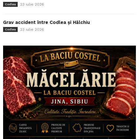
23 iulie 2026
Codlea
Grav accident între Codlea și Hălchiu
23 iulie 2026
Codlea