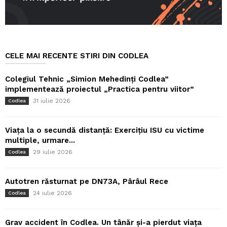
CELE MAI RECENTE STIRI DIN CODLEA
Colegiul Tehnic „Simion Mehedinți Codlea”
implementează proiectul „Practica pentru viitor”
31 iulie 2026
Codlea
Viața la o secundă distanță: Exercițiu ISU cu victime
multiple, urmare...
29 iulie 2026
Codlea
Autotren răsturnat pe DN73A, Pârâul Rece
24 iulie 2026
Codlea
Grav accident în Codlea. Un tânăr și-a pierdut viața