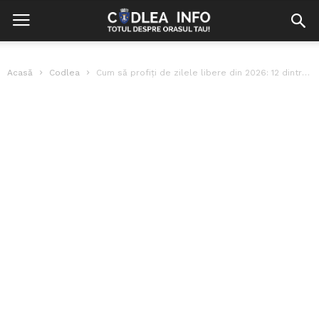
Acasă
Codlea
Cum să profiți de zilele libere din 2026: 12 dintre ele pică...