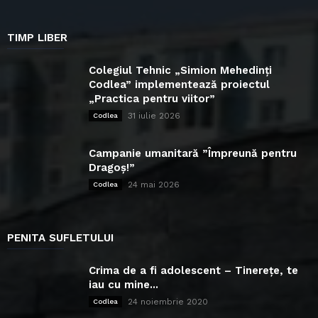
TIMP LIBER
Colegiul Tehnic „Simion Mehedinți
Codlea” implementează proiectul
„Practica pentru viitor”
31 iulie 2026
Codlea
Campanie umanitară ”Împreună pentru
Dragoș!”
24 mai 2026
Codlea
PENITA SUFLETULUI
Crima de a fi adolescent – Tinerețe, te
iau cu mine...
24 noiembrie 2020
Codlea