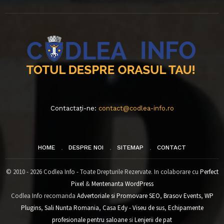
Contactați-ne:
contact@codlea-info.ro
HOME
DESPRE NOI
SITEMAP
CONTACT
© 2010 - 2026 Codlea Info - Toate Drepturile Rezervate. In colaborare cu
Perfect
Pixel
&
Mentenanta WordPress
Codlea Info recomanda
Advertoriale si Promovare SEO
,
Brasov Events
,
WP
Plugins
,
Sali Nunta Romania
,
Casa Edy - Viseu de sus
,
Echipamente
profesionale pentru saloane
si
Lenjerii de pat