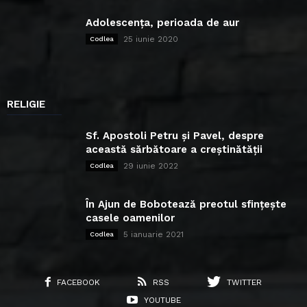
Adolescența, perioada de aur
25 iunie 2020
Codlea
RELIGIE
Sf. Apostoli Petru și Pavel, despre
această sărbătoare a creștinătății
29 iunie 2022
Codlea
În Ajun de Bobotează preotul sfințește
casele oamenilor
5 ianuarie 2021
Codlea
FACEBOOK
RSS
TWITTER
YOUTUBE