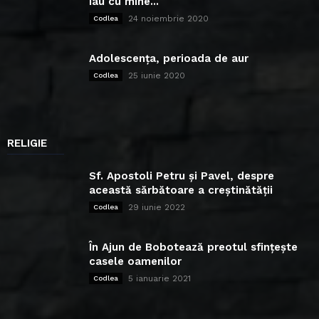
iau cu mine...
24 noiembrie 2020
Codlea
Adolescența, perioada de aur
25 iunie 2020
Codlea
RELIGIE
Sf. Apostoli Petru și Pavel, despre
această sărbătoare a creștinătății
29 iunie 2022
Codlea
În Ajun de Bobotează preotul sfințește
casele oamenilor
5 ianuarie 2021
Codlea