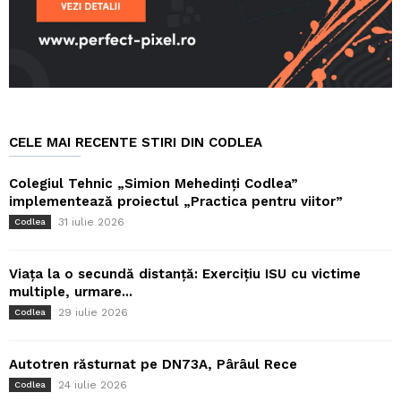
CELE MAI RECENTE STIRI DIN CODLEA
Colegiul Tehnic „Simion Mehedinți Codlea”
implementează proiectul „Practica pentru viitor”
31 iulie 2026
Codlea
Viața la o secundă distanță: Exercițiu ISU cu victime
multiple, urmare...
29 iulie 2026
Codlea
Autotren răsturnat pe DN73A, Pârâul Rece
24 iulie 2026
Codlea