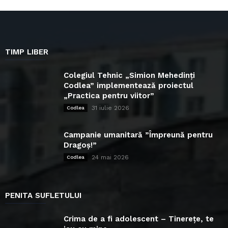
TIMP LIBER
Colegiul Tehnic „Simion Mehedinți
Codlea” implementează proiectul
„Practica pentru viitor”
31 iulie 2026
Codlea
Campanie umanitară ”Împreună pentru
Dragoș!”
24 mai 2026
Codlea
PENITA SUFLETULUI
Crima de a fi adolescent – Tinerețe, te