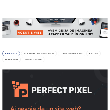
ETICHETE
ALEARGA TU PENTRU EI
CASA SPERANTEI
CROSS
MARATON
VIDEO DRONA