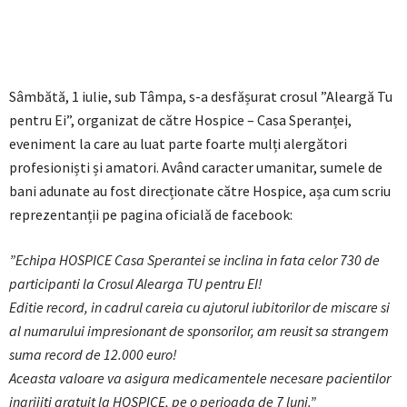
Sâmbătă, 1 iulie, sub Tâmpa, s-a desfășurat crosul ”Aleargă Tu
pentru Ei”, organizat de către Hospice – Casa Speranței,
eveniment la care au luat parte foarte mulți alergători
profesioniști și amatori. Având caracter umanitar, sumele de
bani adunate au fost direcționate către Hospice, așa cum scriu
reprezentanții pe pagina oficială de facebook:
”Echipa HOSPICE Casa Sperantei se inclina in fata celor 730 de
participanti la Crosul Alearga TU pentru EI!
Editie record, in cadrul careia cu ajutorul iubitorilor de miscare si
al numarului impresionant de sponsorilor, am reusit sa strangem
suma record de 12.000 euro!
Aceasta valoare va asigura medicamentele necesare pacientilor
ingrijiti gratuit la HOSPICE, pe o perioada de 7 luni.”