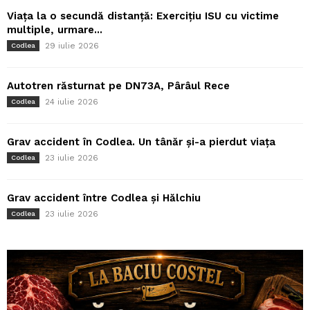
Viața la o secundă distanță: Exercițiu ISU cu victime
multiple, urmare...
29 iulie 2026
Codlea
Autotren răsturnat pe DN73A, Pârâul Rece
24 iulie 2026
Codlea
Grav accident în Codlea. Un tânăr și-a pierdut viața
23 iulie 2026
Codlea
Grav accident între Codlea și Hălchiu
23 iulie 2026
Codlea