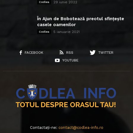
29 iunie 2022
Codlea
În Ajun de Bobotează preotul sfințește
casele oamenilor
5 ianuarie 2021
Codlea
FACEBOOK
RSS
TWITTER
YOUTUBE
Contactați-ne:
contact@codlea-info.ro