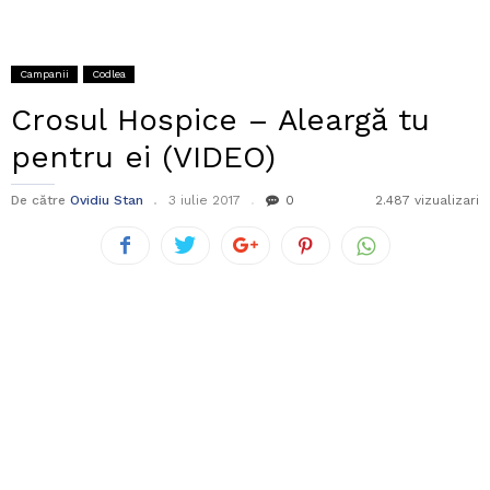
Campanii
Codlea
Crosul Hospice – Aleargă tu
pentru ei (VIDEO)
De către
Ovidiu Stan
3 iulie 2017
0
2.487 vizualizari