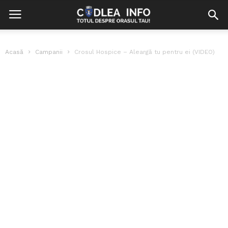
Acasă
Campanii
Crosul Hospice – Aleargă tu pentru ei (VIDEO)