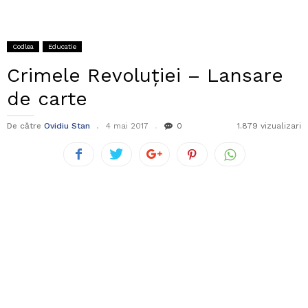
Codlea
Educatie
Crimele Revoluției – Lansare
de carte
De către
Ovidiu Stan
4 mai 2017
0
1.879 vizualizari