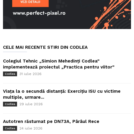
CELE MAI RECENTE STIRI DIN CODLEA
Colegiul Tehnic „Simion Mehedinți Codlea”
implementează proiectul „Practica pentru viitor”
31 iulie 2026
Codlea
Viața la o secundă distanță: Exercițiu ISU cu victime
multiple, urmare...
29 iulie 2026
Codlea
Autotren răsturnat pe DN73A, Pârâul Rece
24 iulie 2026
Codlea