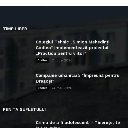
TIMP LIBER
Colegiul Tehnic „Simion Mehedinți
Codlea” implementează proiectul
„Practica pentru viitor”
31 iulie 2026
Codlea
Campanie umanitară ”Împreună pentru
Dragoș!”
24 mai 2026
Codlea
PENITA SUFLETULUI
Crima de a fi adolescent – Tinerețe, te