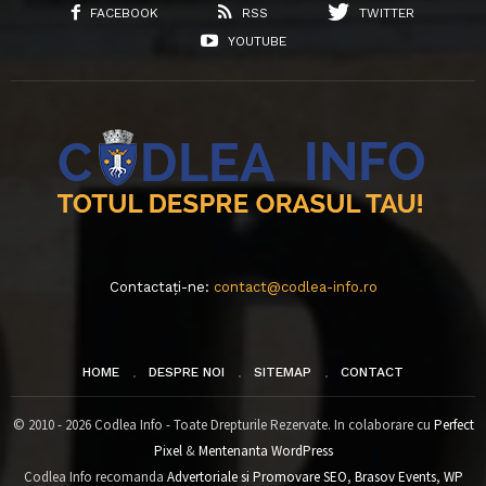
FACEBOOK
RSS
TWITTER
YOUTUBE
Contactați-ne:
contact@codlea-info.ro
HOME
DESPRE NOI
SITEMAP
CONTACT
© 2010 - 2026 Codlea Info - Toate Drepturile Rezervate. In colaborare cu
Perfect
Pixel
&
Mentenanta WordPress
Codlea Info recomanda
Advertoriale si Promovare SEO
,
Brasov Events
,
WP