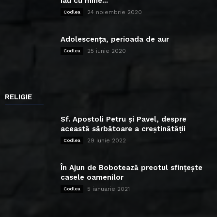
iau cu mine...
24 noiembrie 2020
Codlea
Adolescența, perioada de aur
25 iunie 2020
Codlea
RELIGIE
Sf. Apostoli Petru și Pavel, despre
această sărbătoare a creștinătății
29 iunie 2022
Codlea
În Ajun de Bobotează preotul sfințește
casele oamenilor
5 ianuarie 2021
Codlea