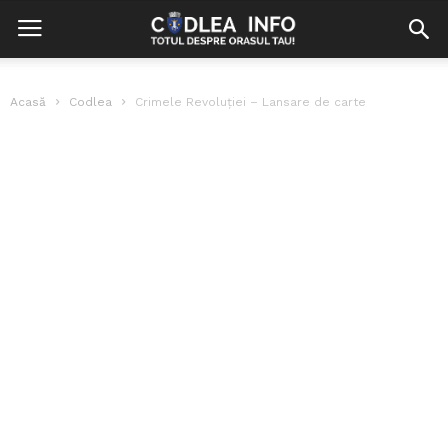
Acasă
Codlea
Crimele Revoluției – Lansare de carte